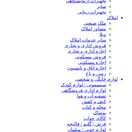
تجهیزات آزمایشگاهی
سایر
تجهیزات زیبایی
املاک
ملک صنعتی
مشاور املاک
ویلا
سایر خدمات املاک
فروش اداری و تجاری
اجاره اداری و تجاری
فروش مسکونی
اجاره مسکونی
اجاره اتاق و پانسیون
زمین و باغ
لوازم خانگی و شخصی
سیسمونی / لوازم کودک
لوازم اداری فروشگاهی
تصفیه آب و هوا
کیف و کفش
مجله و کتاب
پوشاک
کالای خواب
فرش / گلیم / قالیچه
لوازم چوبی / مبلمان