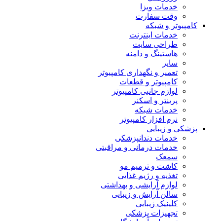
خدمات ویزا
وقت سفارت
کامپیوتر و شبکه
خدمات اینترنت
طراحی سایت
هاستینگ و دامنه
سایر
تعمیر و نگهداری کامپیوتر
کامپیوتر و قطعات
لوازم جانبی کامپیوتر
پرینتر و اسکنر
خدمات شبکه
نرم افزار کامپیوتر
پزشکی و زیبایی
خدمات دندانپزشکی
خدمات درمانی و مراقبتی
سمعک
کاشت و ترمیم مو
تغذیه و رژیم غذایی
لوازم آرایشی و بهداشتی
سالن آرایش و زیبایی
کلینیک زیبایی
تجهیزات پزشکی