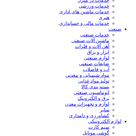
خدمات در منزل
خدمات ورزشی
خدمات ماشین های اداری
هنری
خدمات مالی و حسابداری
صنعت
خدمات صنعتی
ماشین آلات صنعتی
آهن آلات و فلزات
ابزار و یراق
لوازم صنعتی
ضایعات صنعتی
آب و فاضلاب
مواد شیمیایی و معدنی
تولید مواد غذایی
بسته بندی کالا
اتوماسیون صنعتی
برق و الکترونیک
لوازم و تجهیزات معدن
سایر
کشاورزی و دامداری
لوازم الکترونیکی
سیم کارت
گوشی موبایل