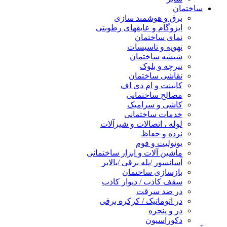
ساختمان
برق و هوشمند سازی
ایزوگام و عایقهای رطوبتی
نمای ساختمان
تهویه و تاسیسات
شیشه ساختمان
تیرچه و بلوک
نقاشی ساختمان
کابینت و ام دی اف
مصالح ساختمانی
کاشی و سرامیک
خدمات ساختمانی
لوله ، اتصالات و شیرآلات
نرده و حفاظ
یونولیت و فوم
ماشین آلات و ابزار ساختمانی
آسانسور /پله برقی /بالابر
بازسازی ساختمان
سقف کاذب / دیوار کاذب
در ضد سرقت
در اتوماتیک / کرکره برقی
در و پنجره
دکوراسیون