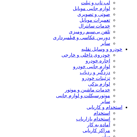
لپ تاپ و تبلت
لوازم جانبی موبایل
صوتی و تصویری
تعمیرات موبایل
خدمات سانترال
تلفن بی‌سیم رومیزی
دوربین عکاسی و فیلمبرداری
سایر
خودرو و وسایل نقلیه
خودروی داخلی و خارجی
اجاره خودرو
لوازم جانبی خودرو
دزدگیر و ردیاب
تزئینات خودرو
لوازم یدکی
خدمات ماشین و موتور
موتورسیکلت و لوازم جانبی
سایر
استخدام و کاریابی
استخدام
استخدام بازاریاب
آماده به کار
مراکز کاریابی
سایر