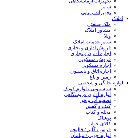
تجهیزات آزمایشگاهی
سایر
تجهیزات زیبایی
املاک
ملک صنعتی
مشاور املاک
ویلا
سایر خدمات املاک
فروش اداری و تجاری
اجاره اداری و تجاری
فروش مسکونی
اجاره مسکونی
اجاره اتاق و پانسیون
زمین و باغ
لوازم خانگی و شخصی
سیسمونی / لوازم کودک
لوازم اداری فروشگاهی
تصفیه آب و هوا
کیف و کفش
مجله و کتاب
پوشاک
کالای خواب
فرش / گلیم / قالیچه
لوازم چوبی / مبلمان