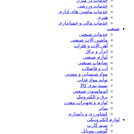
خدمات در منزل
خدمات ورزشی
خدمات ماشین های اداری
هنری
خدمات مالی و حسابداری
صنعت
خدمات صنعتی
ماشین آلات صنعتی
آهن آلات و فلزات
ابزار و یراق
لوازم صنعتی
ضایعات صنعتی
آب و فاضلاب
مواد شیمیایی و معدنی
تولید مواد غذایی
بسته بندی کالا
اتوماسیون صنعتی
برق و الکترونیک
لوازم و تجهیزات معدن
سایر
کشاورزی و دامداری
لوازم الکترونیکی
سیم کارت
گوشی موبایل