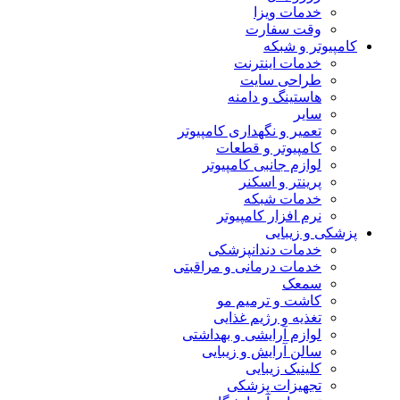
خدمات ویزا
وقت سفارت
کامپیوتر و شبکه
خدمات اینترنت
طراحی سایت
هاستینگ و دامنه
سایر
تعمیر و نگهداری کامپیوتر
کامپیوتر و قطعات
لوازم جانبی کامپیوتر
پرینتر و اسکنر
خدمات شبکه
نرم افزار کامپیوتر
پزشکی و زیبایی
خدمات دندانپزشکی
خدمات درمانی و مراقبتی
سمعک
کاشت و ترمیم مو
تغذیه و رژیم غذایی
لوازم آرایشی و بهداشتی
سالن آرایش و زیبایی
کلینیک زیبایی
تجهیزات پزشکی