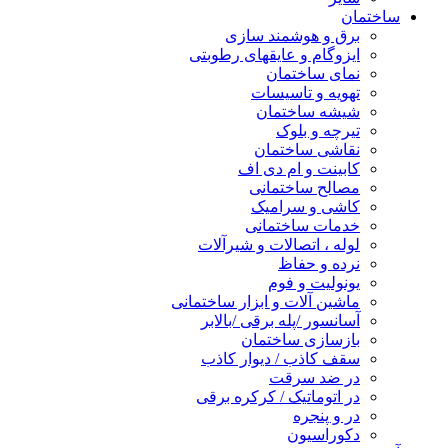
ساختمان
برق و هوشمند سازی
ایزوگام و عایقهای رطوبتی
نمای ساختمان
تهویه و تاسیسات
شیشه ساختمان
تیرچه و بلوک
نقاشی ساختمان
کابینت و ام دی اف
مصالح ساختمانی
کاشی و سرامیک
خدمات ساختمانی
لوله ، اتصالات و شیرآلات
نرده و حفاظ
یونولیت و فوم
ماشین آلات و ابزار ساختمانی
آسانسور /پله برقی /بالابر
بازسازی ساختمان
سقف کاذب / دیوار کاذب
در ضد سرقت
در اتوماتیک / کرکره برقی
در و پنجره
دکوراسیون