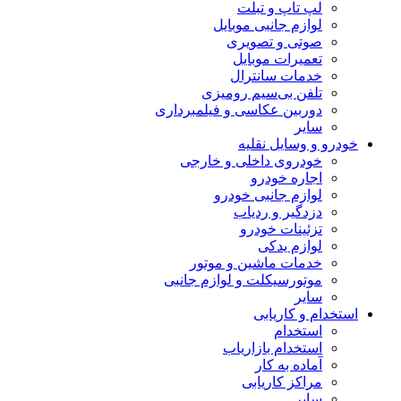
لپ تاپ و تبلت
لوازم جانبی موبایل
صوتی و تصویری
تعمیرات موبایل
خدمات سانترال
تلفن بی‌سیم رومیزی
دوربین عکاسی و فیلمبرداری
سایر
خودرو و وسایل نقلیه
خودروی داخلی و خارجی
اجاره خودرو
لوازم جانبی خودرو
دزدگیر و ردیاب
تزئینات خودرو
لوازم یدکی
خدمات ماشین و موتور
موتورسیکلت و لوازم جانبی
سایر
استخدام و کاریابی
استخدام
استخدام بازاریاب
آماده به کار
مراکز کاریابی
سایر