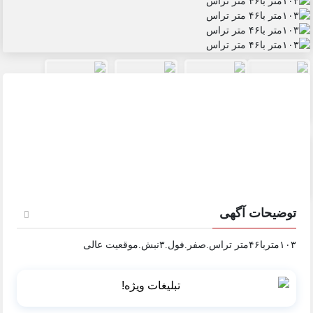
توضیحات آگهی
۱۰۳متربا۴۶متر تراس.صفر.فول.۳نبش.موقعیت عالی