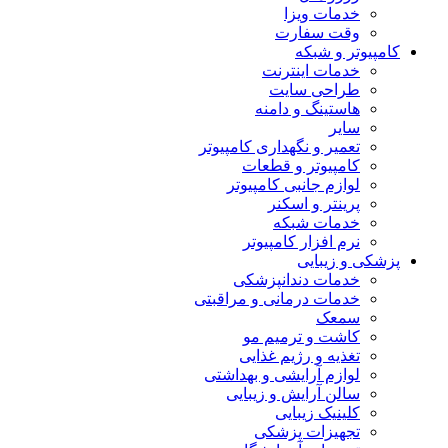
خدمات ویزا
وقت سفارت
کامپیوتر و شبکه
خدمات اینترنت
طراحی سایت
هاستینگ و دامنه
سایر
تعمیر و نگهداری کامپیوتر
کامپیوتر و قطعات
لوازم جانبی کامپیوتر
پرینتر و اسکنر
خدمات شبکه
نرم افزار کامپیوتر
پزشکی و زیبایی
خدمات دندانپزشکی
خدمات درمانی و مراقبتی
سمعک
کاشت و ترمیم مو
تغذیه و رژیم غذایی
لوازم آرایشی و بهداشتی
سالن آرایش و زیبایی
کلینیک زیبایی
تجهیزات پزشکی