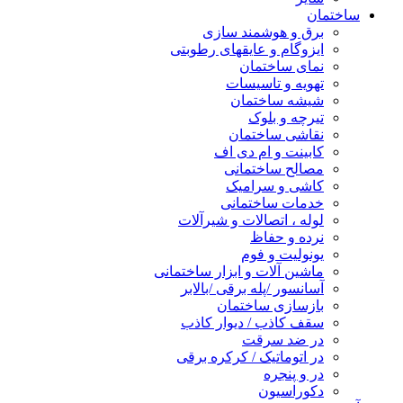
ساختمان
برق و هوشمند سازی
ایزوگام و عایقهای رطوبتی
نمای ساختمان
تهویه و تاسیسات
شیشه ساختمان
تیرچه و بلوک
نقاشی ساختمان
کابینت و ام دی اف
مصالح ساختمانی
کاشی و سرامیک
خدمات ساختمانی
لوله ، اتصالات و شیرآلات
نرده و حفاظ
یونولیت و فوم
ماشین آلات و ابزار ساختمانی
آسانسور /پله برقی /بالابر
بازسازی ساختمان
سقف کاذب / دیوار کاذب
در ضد سرقت
در اتوماتیک / کرکره برقی
در و پنجره
دکوراسیون