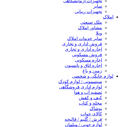
تجهیزات آزمایشگاهی
سایر
تجهیزات زیبایی
املاک
ملک صنعتی
مشاور املاک
ویلا
سایر خدمات املاک
فروش اداری و تجاری
اجاره اداری و تجاری
فروش مسکونی
اجاره مسکونی
اجاره اتاق و پانسیون
زمین و باغ
لوازم خانگی و شخصی
سیسمونی / لوازم کودک
لوازم اداری فروشگاهی
تصفیه آب و هوا
کیف و کفش
مجله و کتاب
پوشاک
کالای خواب
فرش / گلیم / قالیچه
لوازم چوبی / مبلمان