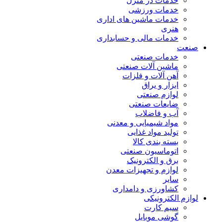
خدمات در منزل
خدمات ورزشی
خدمات ماشین های اداری
هنری
خدمات مالی و حسابداری
صنعت
خدمات صنعتی
ماشین آلات صنعتی
آهن آلات و فلزات
ابزار و یراق
لوازم صنعتی
ضایعات صنعتی
آب و فاضلاب
مواد شیمیایی و معدنی
تولید مواد غذایی
بسته بندی کالا
اتوماسیون صنعتی
برق و الکترونیک
لوازم و تجهیزات معدن
سایر
کشاورزی و دامداری
لوازم الکترونیکی
سیم کارت
گوشی موبایل