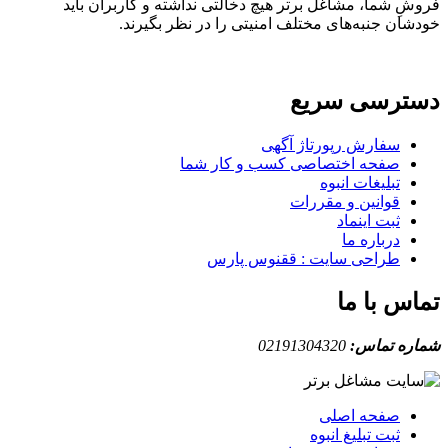
ِ شما، مشاغل برتر هیچ دخالتی نداشته و کاربران باید
ان جنبه‌های مختلف امنیتی را در نظر بگیرند.
ترسی سریع
سفارش رپورتاژ آگهی
صفحه اختصاصی کسب و کار شما
تبلیغات انبوه
قوانین و مقررات
ثبت اینماد
درباره ما
طراحی سایت : ققنوس پارس
س با ما
ه تماس:
02191304320
صفحه اصلی
ثبت تبلیغ انبوه