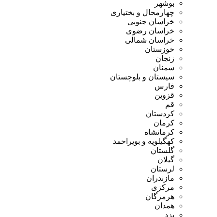
بوشهر
چهارمحال و بختیاری
خراسان جنوبی
خراسان رضوی
خراسان شمالی
خوزستان
زنجان
سمنان
سیستان و بلوچستان
فارس
قزوین
قم
کردستان
کرمان
کرمانشاه
کهگیلویه و بویراحمد
گلستان
گیلان
لرستان
مازندران
مرکزی
هرمزگان
همدان
یزد