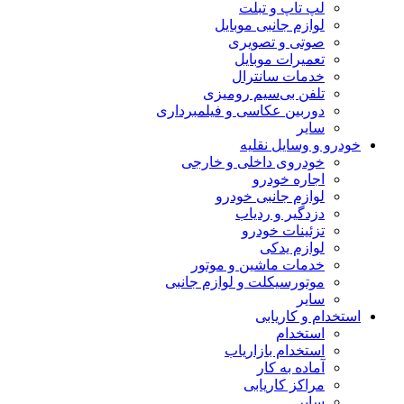
لپ تاپ و تبلت
لوازم جانبی موبایل
صوتی و تصویری
تعمیرات موبایل
خدمات سانترال
تلفن بی‌سیم رومیزی
دوربین عکاسی و فیلمبرداری
سایر
خودرو و وسایل نقلیه
خودروی داخلی و خارجی
اجاره خودرو
لوازم جانبی خودرو
دزدگیر و ردیاب
تزئینات خودرو
لوازم یدکی
خدمات ماشین و موتور
موتورسیکلت و لوازم جانبی
سایر
استخدام و کاریابی
استخدام
استخدام بازاریاب
آماده به کار
مراکز کاریابی
سایر