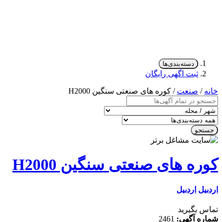
دسته‌بندی‌ها
ثبت اگهی رایگان
/
صنعت
/ کوره های صنعتی سنگین H2000
جو
ه های صنعتی سنگین H2000
ل
اردبیل
 بگیرید
ه آگهی:
2461