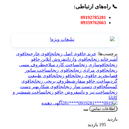
📞 راه‌های ارتباطی:
09192785281
09359762663
برچسب‌ها:
خرید چاقوی اصل زنجان
چاقوی خارجی
چاقوی
آشپزخانه زنجان
چاقوی وارداتی
فروش آنلاین چاقو
زنجان
چاقوسازی زنجان
ساخت کارد سلاخی
ظروف مسی
زنجان
چاقوی مرادی زنجان
چاقوی زنجان
ساخت ساتور
قصابی
خرید چاقوی زنجان
چاقو زنجان
چاقوی طبیعت
گردی
ساخت چاقو سفارشی
ظروف برنجی زنجان
چاقوی
کمپینگ
چاقوی دست ساز زنجان
چاقوی شکاری
هنر دست
زنجان
ساخت تبر و داس
فروش چاقو زنجان
ساخت شمشیر و
کاتانا
0919****281
آگهی دهنده
اطلاعات تماس
بازدید
195 بازدید