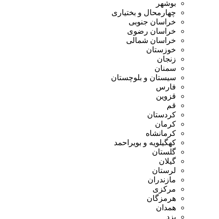
بوشهر
چهارمحال و بختیاری
خراسان جنوبی
خراسان رضوی
خراسان شمالی
خوزستان
زنجان
سمنان
سیستان و بلوچستان
فارس
قزوین
قم
کردستان
کرمان
کرمانشاه
کهگیلویه و بویراحمد
گلستان
گیلان
لرستان
مازندران
مرکزی
هرمزگان
همدان
یزد