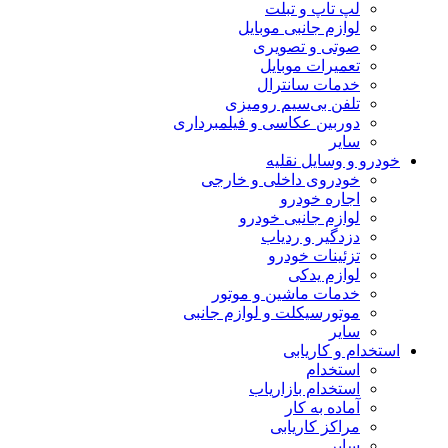
لپ تاپ و تبلت
لوازم جانبی موبایل
صوتی و تصویری
تعمیرات موبایل
خدمات سانترال
تلفن بی‌سیم رومیزی
دوربین عکاسی و فیلمبرداری
سایر
خودرو و وسایل نقلیه
خودروی داخلی و خارجی
اجاره خودرو
لوازم جانبی خودرو
دزدگیر و ردیاب
تزئینات خودرو
لوازم یدکی
خدمات ماشین و موتور
موتورسیکلت و لوازم جانبی
سایر
استخدام و کاریابی
استخدام
استخدام بازاریاب
آماده به کار
مراکز کاریابی
سایر