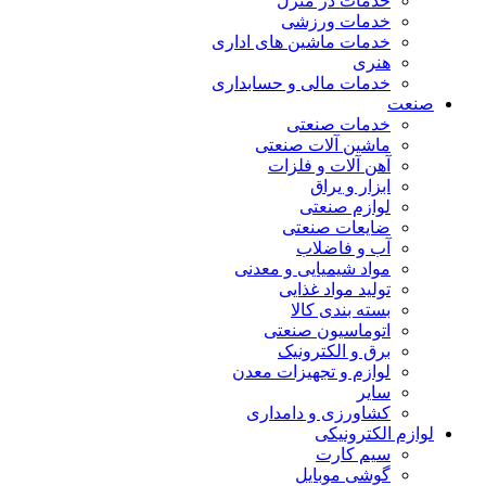
خدمات در منزل
خدمات ورزشی
خدمات ماشین های اداری
هنری
خدمات مالی و حسابداری
صنعت
خدمات صنعتی
ماشین آلات صنعتی
آهن آلات و فلزات
ابزار و یراق
لوازم صنعتی
ضایعات صنعتی
آب و فاضلاب
مواد شیمیایی و معدنی
تولید مواد غذایی
بسته بندی کالا
اتوماسیون صنعتی
برق و الکترونیک
لوازم و تجهیزات معدن
سایر
کشاورزی و دامداری
لوازم الکترونیکی
سیم کارت
گوشی موبایل