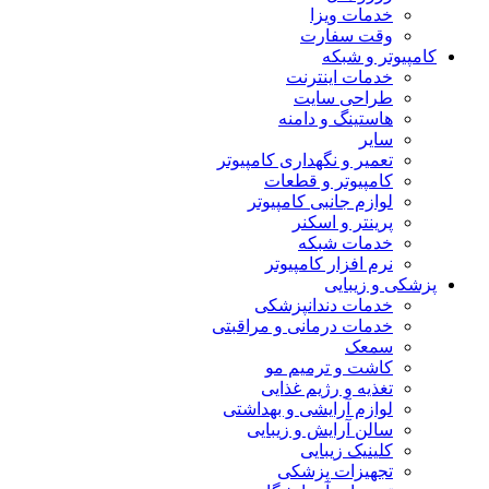
خدمات ویزا
وقت سفارت
کامپیوتر و شبکه
خدمات اینترنت
طراحی سایت
هاستینگ و دامنه
سایر
تعمیر و نگهداری کامپیوتر
کامپیوتر و قطعات
لوازم جانبی کامپیوتر
پرینتر و اسکنر
خدمات شبکه
نرم افزار کامپیوتر
پزشکی و زیبایی
خدمات دندانپزشکی
خدمات درمانی و مراقبتی
سمعک
کاشت و ترمیم مو
تغذیه و رژیم غذایی
لوازم آرایشی و بهداشتی
سالن آرایش و زیبایی
کلینیک زیبایی
تجهیزات پزشکی