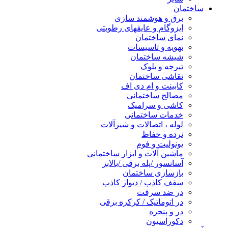
ساختمان
برق و هوشمند سازی
ایزوگام و عایقهای رطوبتی
نمای ساختمان
تهویه و تاسیسات
شیشه ساختمان
تیرچه و بلوک
نقاشی ساختمان
کابینت و ام دی اف
مصالح ساختمانی
کاشی و سرامیک
خدمات ساختمانی
لوله ، اتصالات و شیرآلات
نرده و حفاظ
یونولیت و فوم
ماشین آلات و ابزار ساختمانی
آسانسور /پله برقی /بالابر
بازسازی ساختمان
سقف کاذب / دیوار کاذب
در ضد سرقت
در اتوماتیک / کرکره برقی
در و پنجره
دکوراسیون