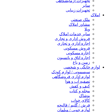
تجهیزات آزمایشگاهی
سایر
تجهیزات زیبایی
املاک
ملک صنعتی
مشاور املاک
ویلا
سایر خدمات املاک
فروش اداری و تجاری
اجاره اداری و تجاری
فروش مسکونی
اجاره مسکونی
اجاره اتاق و پانسیون
زمین و باغ
لوازم خانگی و شخصی
سیسمونی / لوازم کودک
لوازم اداری فروشگاهی
تصفیه آب و هوا
کیف و کفش
مجله و کتاب
پوشاک
کالای خواب
فرش / گلیم / قالیچه
لوازم چوبی / مبلمان