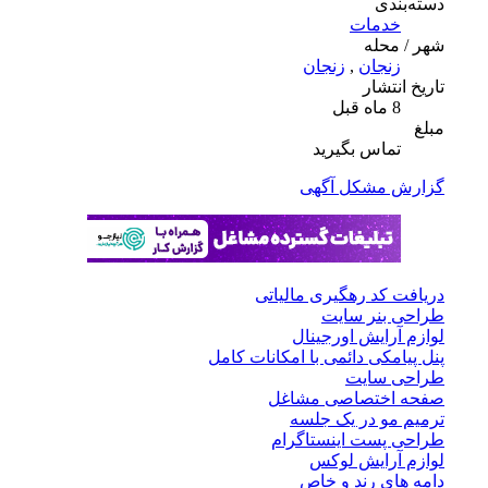
دسته‌بندی
خدمات
شهر / محله
زنجان
,
زنجان
تاریخ انتشار
8 ماه قبل
مبلغ
تماس بگیرید
گزارش مشکل آگهی
دریافت کد رهگیری مالیاتی
طراحی بنر سایت
لوازم آرایش اورجینال
پنل پیامکی دائمی با امکانات کامل
طراحی سایت
صفحه اختصاصی مشاغل
ترمیم مو در یک جلسه
طراحی پست اینستاگرام
لوازم آرایش لوکس
دامه های رند و خاص