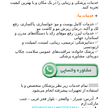
خدمات پزشکی و زیبایی را در یک مکان و با بهترین کیفیت
تجربه کنید.
🔹
خدمات ما:
✅ خدمات کامل پوست و مو: جوانسازی، پاکسازی، رفع
لک و آکنه، درمان ریزش مو و کاشت مو
✅ خدمات لیزر: رفع موهای زائد با دستگاه‌های مدرن و
استاندارد جهانی
✅ دندانپزشکی: ترمیمی، زیبایی، لمینت، ایمپلنت و
ارتودنسی
✅ پزشک خانواده: مراقبت‌های عمومی سلامت، چکاپ
دوره‌ای، مشاوره پزشکی
👩‍⚕️👨‍⚕️ تمام خدمات زیر نظر پزشکان متخصص و با
استفاده از تجهیزات پیشرفته انجام می‌شود.
📍 آدرس: شیراز – والفجر – بلوار فجر غربی – جنب
مارکت اِرم
📞 نوبت‌دهی:
09177251364
|
07138221264