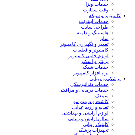
خدمات ویزا
وقت سفارت
کامپیوتر و شبکه
خدمات اینترنت
طراحی سایت
هاستینگ و دامنه
سایر
تعمیر و نگهداری کامپیوتر
کامپیوتر و قطعات
لوازم جانبی کامپیوتر
پرینتر و اسکنر
خدمات شبکه
نرم افزار کامپیوتر
پزشکی و زیبایی
خدمات دندانپزشکی
خدمات درمانی و مراقبتی
سمعک
کاشت و ترمیم مو
تغذیه و رژیم غذایی
لوازم آرایشی و بهداشتی
سالن آرایش و زیبایی
کلینیک زیبایی
تجهیزات پزشکی