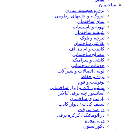
ساختمان
برق و هوشمند سازی
ایزوگام و عایقهای رطوبتی
نمای ساختمان
تهویه و تاسیسات
شیشه ساختمان
تیرچه و بلوک
نقاشی ساختمان
کابینت و ام دی اف
مصالح ساختمانی
کاشی و سرامیک
خدمات ساختمانی
لوله ، اتصالات و شیرآلات
نرده و حفاظ
یونولیت و فوم
ماشین آلات و ابزار ساختمانی
آسانسور /پله برقی /بالابر
بازسازی ساختمان
سقف کاذب / دیوار کاذب
در ضد سرقت
در اتوماتیک / کرکره برقی
در و پنجره
دکوراسیون