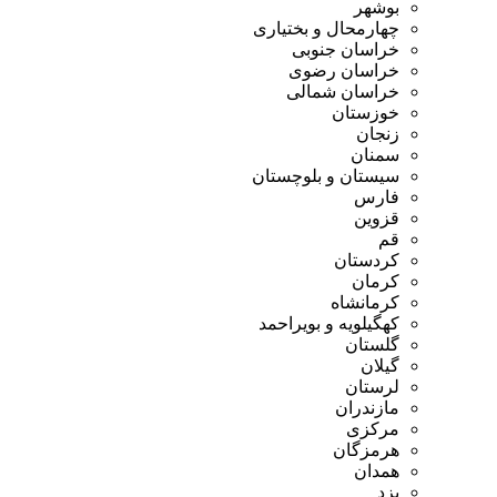
بوشهر
چهارمحال و بختیاری
خراسان جنوبی
خراسان رضوی
خراسان شمالی
خوزستان
زنجان
سمنان
سیستان و بلوچستان
فارس
قزوین
قم
کردستان
کرمان
کرمانشاه
کهگیلویه و بویراحمد
گلستان
گیلان
لرستان
مازندران
مرکزی
هرمزگان
همدان
یزد