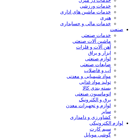
خدمات در منزل
خدمات ورزشی
خدمات ماشین های اداری
هنری
خدمات مالی و حسابداری
صنعت
خدمات صنعتی
ماشین آلات صنعتی
آهن آلات و فلزات
ابزار و یراق
لوازم صنعتی
ضایعات صنعتی
آب و فاضلاب
مواد شیمیایی و معدنی
تولید مواد غذایی
بسته بندی کالا
اتوماسیون صنعتی
برق و الکترونیک
لوازم و تجهیزات معدن
سایر
کشاورزی و دامداری
لوازم الکترونیکی
سیم کارت
گوشی موبایل