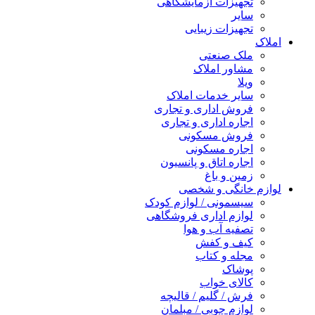
تجهیزات آزمایشگاهی
سایر
تجهیزات زیبایی
املاک
ملک صنعتی
مشاور املاک
ویلا
سایر خدمات املاک
فروش اداری و تجاری
اجاره اداری و تجاری
فروش مسکونی
اجاره مسکونی
اجاره اتاق و پانسیون
زمین و باغ
لوازم خانگی و شخصی
سیسمونی / لوازم کودک
لوازم اداری فروشگاهی
تصفیه آب و هوا
کیف و کفش
مجله و کتاب
پوشاک
کالای خواب
فرش / گلیم / قالیچه
لوازم چوبی / مبلمان