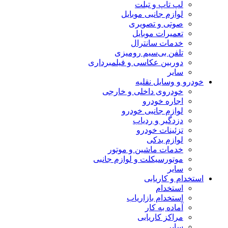
لپ تاپ و تبلت
لوازم جانبی موبایل
صوتی و تصویری
تعمیرات موبایل
خدمات سانترال
تلفن بی‌سیم رومیزی
دوربین عکاسی و فیلمبرداری
سایر
خودرو و وسایل نقلیه
خودروی داخلی و خارجی
اجاره خودرو
لوازم جانبی خودرو
دزدگیر و ردیاب
تزئینات خودرو
لوازم یدکی
خدمات ماشین و موتور
موتورسیکلت و لوازم جانبی
سایر
استخدام و کاریابی
استخدام
استخدام بازاریاب
آماده به کار
مراکز کاریابی
سایر