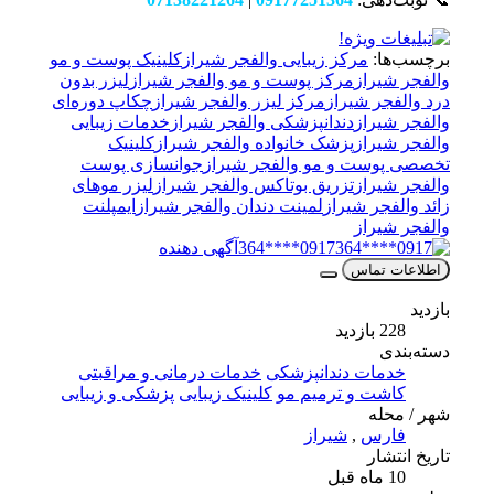
برچسب‌ها:
مرکز زیبایی والفجر شیراز
کلینیک پوست و مو
والفجر شیراز
مرکز پوست و مو والفجر شیراز
لیزر بدون
درد والفجر شیراز
مرکز لیزر والفجر شیراز
چکاپ دوره‌ای
والفجر شیراز
دندانپزشکی والفجر شیراز
خدمات زیبایی
والفجر شیراز
پزشک خانواده والفجر شیراز
کلینیک
تخصصی پوست و مو والفجر شیراز
جوانسازی پوست
والفجر شیراز
تزریق بوتاکس والفجر شیراز
لیزر موهای
زائد والفجر شیراز
لمینت دندان والفجر شیراز
ایمپلنت
والفجر شیراز
0917****364
آگهی دهنده
اطلاعات تماس
بازدید
228 بازدید
دسته‌بندی
خدمات دندانپزشکی
خدمات درمانی و مراقبتی
کاشت و ترمیم مو
کلینیک زیبایی
پزشکی و زیبایی
شهر / محله
فارس
,
شیراز
تاریخ انتشار
10 ماه قبل