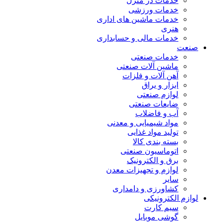
خدمات در منزل
خدمات ورزشی
خدمات ماشین های اداری
هنری
خدمات مالی و حسابداری
صنعت
خدمات صنعتی
ماشین آلات صنعتی
آهن آلات و فلزات
ابزار و یراق
لوازم صنعتی
ضایعات صنعتی
آب و فاضلاب
مواد شیمیایی و معدنی
تولید مواد غذایی
بسته بندی کالا
اتوماسیون صنعتی
برق و الکترونیک
لوازم و تجهیزات معدن
سایر
کشاورزی و دامداری
لوازم الکترونیکی
سیم کارت
گوشی موبایل