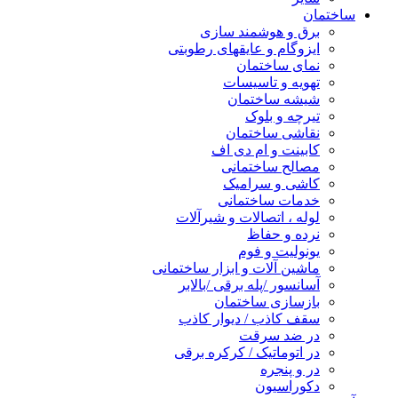
ساختمان
برق و هوشمند سازی
ایزوگام و عایقهای رطوبتی
نمای ساختمان
تهویه و تاسیسات
شیشه ساختمان
تیرچه و بلوک
نقاشی ساختمان
کابینت و ام دی اف
مصالح ساختمانی
کاشی و سرامیک
خدمات ساختمانی
لوله ، اتصالات و شیرآلات
نرده و حفاظ
یونولیت و فوم
ماشین آلات و ابزار ساختمانی
آسانسور /پله برقی /بالابر
بازسازی ساختمان
سقف کاذب / دیوار کاذب
در ضد سرقت
در اتوماتیک / کرکره برقی
در و پنجره
دکوراسیون