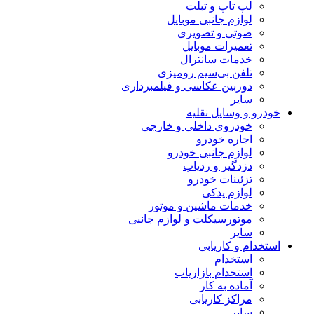
لپ تاپ و تبلت
لوازم جانبی موبایل
صوتی و تصویری
تعمیرات موبایل
خدمات سانترال
تلفن بی‌سیم رومیزی
دوربین عکاسی و فیلمبرداری
سایر
خودرو و وسایل نقلیه
خودروی داخلی و خارجی
اجاره خودرو
لوازم جانبی خودرو
دزدگیر و ردیاب
تزئینات خودرو
لوازم یدکی
خدمات ماشین و موتور
موتورسیکلت و لوازم جانبی
سایر
استخدام و کاریابی
استخدام
استخدام بازاریاب
آماده به کار
مراکز کاریابی
سایر