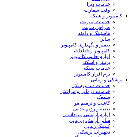
خدمات ویزا
وقت سفارت
کامپیوتر و شبکه
خدمات اینترنت
طراحی سایت
هاستینگ و دامنه
سایر
تعمیر و نگهداری کامپیوتر
کامپیوتر و قطعات
لوازم جانبی کامپیوتر
پرینتر و اسکنر
خدمات شبکه
نرم افزار کامپیوتر
پزشکی و زیبایی
خدمات دندانپزشکی
خدمات درمانی و مراقبتی
سمعک
کاشت و ترمیم مو
تغذیه و رژیم غذایی
لوازم آرایشی و بهداشتی
سالن آرایش و زیبایی
کلینیک زیبایی
تجهیزات پزشکی