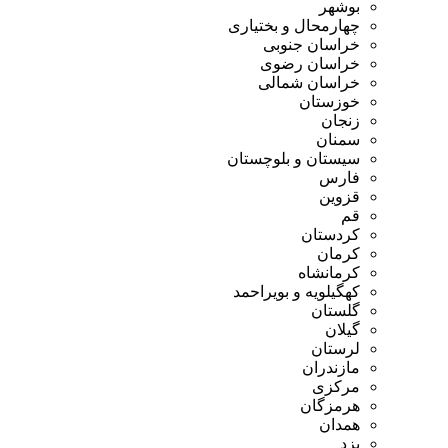
بوشهر
چهارمحال و بختیاری
خراسان جنوبی
خراسان رضوی
خراسان شمالی
خوزستان
زنجان
سمنان
سیستان و بلوچستان
فارس
قزوین
قم
کردستان
کرمان
کرمانشاه
کهگیلویه و بویراحمد
گلستان
گیلان
لرستان
مازندران
مرکزی
هرمزگان
همدان
یزد