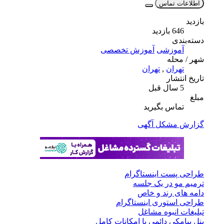
اطلاعات تماس
بازدید
646 بازدید
دسته‌بندی
آموزشی
آموزش تخصصی
شهر / محله
تهران
,
تهران
تاریخ انتشار
5 سال قبل
مبلغ
تماس بگیرید
گزارش مشکل آگهی
طراحی پست اینستاگرام
ترمیم مو در یک جلسه
دامه های رند و خاص
طراحی استوری اینستاگرام
تبلیغات انبوه مشاغل
پنل پیامکی دائمی با امکانات کامل