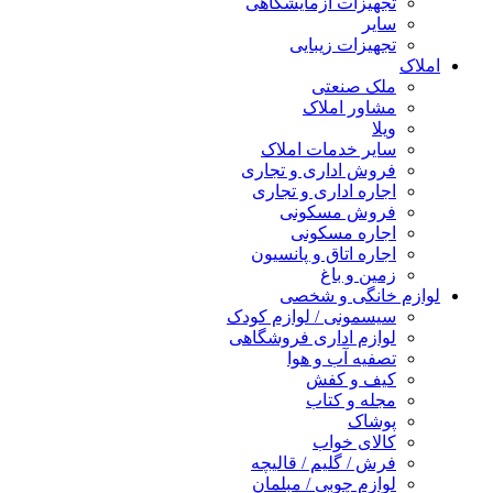
تجهیزات آزمایشگاهی
سایر
تجهیزات زیبایی
املاک
ملک صنعتی
مشاور املاک
ویلا
سایر خدمات املاک
فروش اداری و تجاری
اجاره اداری و تجاری
فروش مسکونی
اجاره مسکونی
اجاره اتاق و پانسیون
زمین و باغ
لوازم خانگی و شخصی
سیسمونی / لوازم کودک
لوازم اداری فروشگاهی
تصفیه آب و هوا
کیف و کفش
مجله و کتاب
پوشاک
کالای خواب
فرش / گلیم / قالیچه
لوازم چوبی / مبلمان