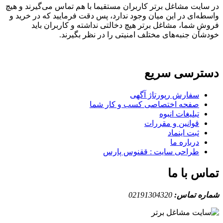
ایت مشاغل برتر کاربران مستقیما با هم تماس می‌گیرند و هیچ
ه‌ای در این میان وجود ندارد، پس دقت فرمایید که در خرید و
ِ شما، مشاغل برتر هیچ دخالتی نداشته و کاربران باید
ان جنبه‌های مختلف امنیتی را در نظر بگیرند.
ترسی سریع
سفارش رپورتاژ آگهی
صفحه اختصاصی کسب و کار شما
تبلیغات انبوه
قوانین و مقررات
ثبت اینماد
درباره ما
طراحی سایت : ققنوس پارس
س با ما
ه تماس:
02191304320