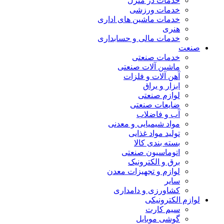
خدمات در منزل
خدمات ورزشی
خدمات ماشین های اداری
هنری
خدمات مالی و حسابداری
صنعت
خدمات صنعتی
ماشین آلات صنعتی
آهن آلات و فلزات
ابزار و یراق
لوازم صنعتی
ضایعات صنعتی
آب و فاضلاب
مواد شیمیایی و معدنی
تولید مواد غذایی
بسته بندی کالا
اتوماسیون صنعتی
برق و الکترونیک
لوازم و تجهیزات معدن
سایر
کشاورزی و دامداری
لوازم الکترونیکی
سیم کارت
گوشی موبایل