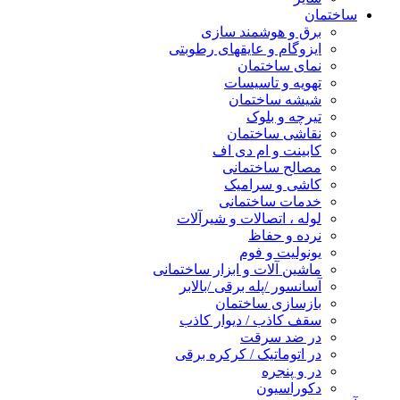
ساختمان
برق و هوشمند سازی
ایزوگام و عایقهای رطوبتی
نمای ساختمان
تهویه و تاسیسات
شیشه ساختمان
تیرچه و بلوک
نقاشی ساختمان
کابینت و ام دی اف
مصالح ساختمانی
کاشی و سرامیک
خدمات ساختمانی
لوله ، اتصالات و شیرآلات
نرده و حفاظ
یونولیت و فوم
ماشین آلات و ابزار ساختمانی
آسانسور /پله برقی /بالابر
بازسازی ساختمان
سقف کاذب / دیوار کاذب
در ضد سرقت
در اتوماتیک / کرکره برقی
در و پنجره
دکوراسیون