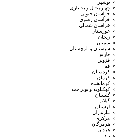
بوشهر
چهارمحال و بختیاری
خراسان جنوبی
خراسان رضوی
خراسان شمالی
خوزستان
زنجان
سمنان
سیستان و بلوچستان
فارس
قزوین
قم
کردستان
کرمان
کرمانشاه
کهگیلویه و بویراحمد
گلستان
گیلان
لرستان
مازندران
مرکزی
هرمزگان
همدان
یزد