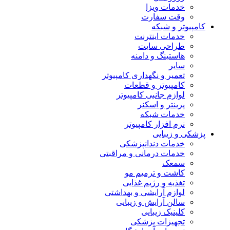
خدمات ویزا
وقت سفارت
کامپیوتر و شبکه
خدمات اینترنت
طراحی سایت
هاستینگ و دامنه
سایر
تعمیر و نگهداری کامپیوتر
کامپیوتر و قطعات
لوازم جانبی کامپیوتر
پرینتر و اسکنر
خدمات شبکه
نرم افزار کامپیوتر
پزشکی و زیبایی
خدمات دندانپزشکی
خدمات درمانی و مراقبتی
سمعک
کاشت و ترمیم مو
تغذیه و رژیم غذایی
لوازم آرایشی و بهداشتی
سالن آرایش و زیبایی
کلینیک زیبایی
تجهیزات پزشکی