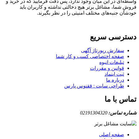
ه‌ای در این میان وجود ندارد، پس دقت فرمایید که در خرید و
ِ شما، مشاغل برتر هیچ دخالتی نداشته و کاربران باید
ان جنبه‌های مختلف امنیتی را در نظر بگیرند.
ترسی سریع
سفارش رپورتاژ آگهی
صفحه اختصاصی کسب و کار شما
تبلیغات انبوه
قوانین و مقررات
ثبت اینماد
درباره ما
طراحی سایت : ققنوس پارس
س با ما
ه تماس:
02191304320
صفحه اصلی