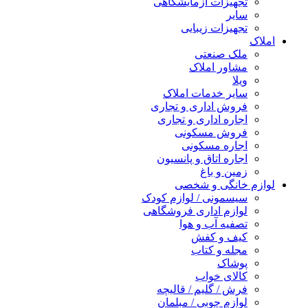
تجهیزات آزمایشگاهی
سایر
تجهیزات زیبایی
املاک
ملک صنعتی
مشاور املاک
ویلا
سایر خدمات املاک
فروش اداری و تجاری
اجاره اداری و تجاری
فروش مسکونی
اجاره مسکونی
اجاره اتاق و پانسیون
زمین و باغ
لوازم خانگی و شخصی
سیسمونی / لوازم کودک
لوازم اداری فروشگاهی
تصفیه آب و هوا
کیف و کفش
مجله و کتاب
پوشاک
کالای خواب
فرش / گلیم / قالیچه
لوازم چوبی / مبلمان