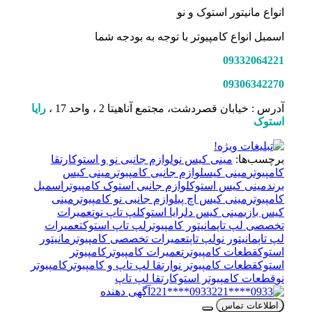
انواع مانیتور استوک و نو
اسمبل انواع کامپیوتر با توجه به بودجه شما
09332064221
09306342270
آدرس : خیابان قصردشت، مجتمع آناهیتا 2 ، واحد 17 ،
رایا
استوک
برچسب‌ها:
مینی کیس نو
لوازم جانبی نو و استوک
ارتقا
کامپیوتر
مینی کیس
لوازم جانبی کامپیوتر
مینی کیس
برند
مینی کیس استوک
لوازم جانبی استوک کامپیوتر
اسمبل
کامپیوتر
مینی کیس اچ پی
لوازم جانبی نو کامپیوتر
مینی
کیس بازی
مینی کیس دل
رایا استوک
لپ تاپ نو
تعمیرات
تخصصی لپ تاپ
مانیتور کامپیوتر
لپ تاپ استوک
تعمیرات
لپ تاپ
مانیتور نو
لپ تاپ
تعمیرات تخصصی کامپیوتر
مانیتور
استوک
قطعات کامپیوتر
تعمیرات کامپیوتر
کامپیوتر
استوک
قطعات کامپیوتر نو
ارتقا لپ تاپ و کامپیوتر
کامپیوتر
نو
قطعات کامپیوتر استوک
ارتقا لپ تاپ
0933****221
آگهی دهنده
اطلاعات تماس