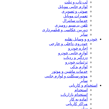
لپ تاپ و تبلت
لوازم جانبی موبایل
صوتی و تصویری
تعمیرات موبایل
خدمات سانترال
تلفن بی‌سیم رومیزی
دوربین عکاسی و فیلمبرداری
سایر
خودرو و وسایل نقلیه
خودروی داخلی و خارجی
اجاره خودرو
لوازم جانبی خودرو
دزدگیر و ردیاب
تزئینات خودرو
لوازم یدکی
خدمات ماشین و موتور
موتورسیکلت و لوازم جانبی
سایر
استخدام و کاریابی
استخدام
استخدام بازاریاب
آماده به کار
مراکز کاریابی
سایر