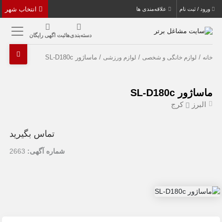
انتخاب شهر
ورود / ثبت نام
علاقه‌مندی ها
دسته‌بندی‌ها
ثبت اگهی رایگان
/
/
/ ماساژور SL-D180c
خانه
لوازم خانگی و شخصی
لوازم ورزشی
ماساژور SL-D180c
البرز
کرج
تماس بگیرید
شماره آگهی:
2663