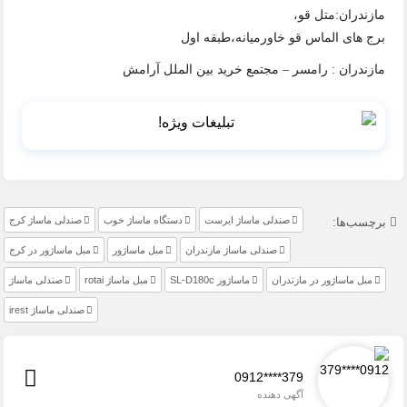
مازندران:متل قو،
برج های الماس قو خاورمیانه،طبقه اول
مازندران : رامسر – مجتمع خرید بین الملل آرامش
صندلی ماساژ ایرست
دستگاه ماساژ خوب
صندلی ماساژ کرج
برچسب‌ها:
صندلی ماساژ مازندران
مبل ماساژور
مبل ماساژور در کرج
مبل ماساژور در مازندران
ماساژور SL-D180c
مبل ماساژ rotai
صندلی ماساژ
صندلی ماساژ irest
0912****379
آگهی دهنده