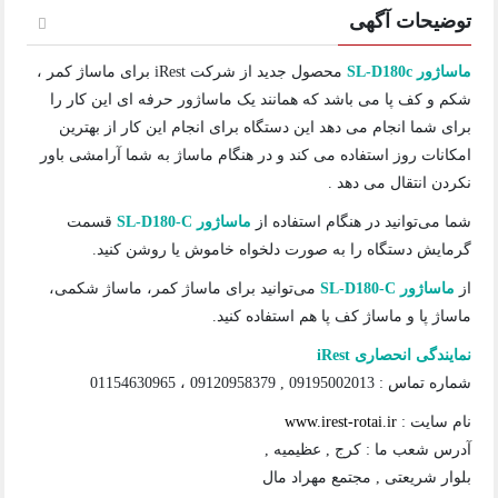
توضیحات آگهی
ماساژور SL-D180c
محصول جدید از شرکت iRest برای ماساژ کمر ،
شکم و کف پا می باشد که همانند یک ماساژور حرفه ای این کار را
برای شما انجام می دهد این دستگاه برای انجام این کار از بهترین
امکانات روز استفاده می کند و در هنگام ماساژ به شما آرامشی باور
نکردن انتقال می دهد .
شما می‌توانید در هنگام استفاده از
ماساژور SL-D180-C
قسمت
گرمایش دستگاه را به صورت دلخواه خاموش یا روشن کنید.
از
ماساژور SL-D180-C
می‌توانید برای ماساژ کمر، ماساژ شکمی،
ماساژ پا و ماساژ کف پا هم استفاده کنید.
نمایندگی انحصاری iRest
شماره تماس : 09195002013 , 09120958379 ، 01154630965
نام سایت :
www.irest-rotai.ir
آدرس شعب ما : کرج , عظیمیه ,
بلوار شریعتی , مجتمع مهراد مال