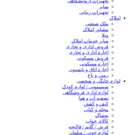
تجهیزات آزمایشگاهی
سایر
تجهیزات زیبایی
املاک
ملک صنعتی
مشاور املاک
ویلا
سایر خدمات املاک
فروش اداری و تجاری
اجاره اداری و تجاری
فروش مسکونی
اجاره مسکونی
اجاره اتاق و پانسیون
زمین و باغ
لوازم خانگی و شخصی
سیسمونی / لوازم کودک
لوازم اداری فروشگاهی
تصفیه آب و هوا
کیف و کفش
مجله و کتاب
پوشاک
کالای خواب
فرش / گلیم / قالیچه
لوازم چوبی / مبلمان