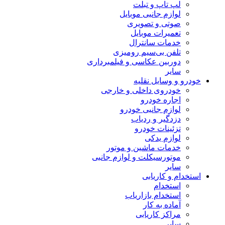
لپ تاپ و تبلت
لوازم جانبی موبایل
صوتی و تصویری
تعمیرات موبایل
خدمات سانترال
تلفن بی‌سیم رومیزی
دوربین عکاسی و فیلمبرداری
سایر
خودرو و وسایل نقلیه
خودروی داخلی و خارجی
اجاره خودرو
لوازم جانبی خودرو
دزدگیر و ردیاب
تزئینات خودرو
لوازم یدکی
خدمات ماشین و موتور
موتورسیکلت و لوازم جانبی
سایر
استخدام و کاریابی
استخدام
استخدام بازاریاب
آماده به کار
مراکز کاریابی
سایر