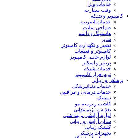
خدمات ویزا
وقت سفارت
کامپیوتر و شبکه
خدمات اینترنت
طراحی سایت
هاستینگ و دامنه
سایر
تعمیر و نگهداری کامپیوتر
کامپیوتر و قطعات
لوازم جانبی کامپیوتر
پرینتر و اسکنر
خدمات شبکه
نرم افزار کامپیوتر
پزشکی و زیبایی
خدمات دندانپزشکی
خدمات درمانی و مراقبتی
سمعک
کاشت و ترمیم مو
تغذیه و رژیم غذایی
لوازم آرایشی و بهداشتی
سالن آرایش و زیبایی
کلینیک زیبایی
تجهیزات پزشکی