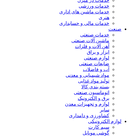
خدمات در منزل
خدمات ورزشی
خدمات ماشین های اداری
هنری
خدمات مالی و حسابداری
صنعت
خدمات صنعتی
ماشین آلات صنعتی
آهن آلات و فلزات
ابزار و یراق
لوازم صنعتی
ضایعات صنعتی
آب و فاضلاب
مواد شیمیایی و معدنی
تولید مواد غذایی
بسته بندی کالا
اتوماسیون صنعتی
برق و الکترونیک
لوازم و تجهیزات معدن
سایر
کشاورزی و دامداری
لوازم الکترونیکی
سیم کارت
گوشی موبایل