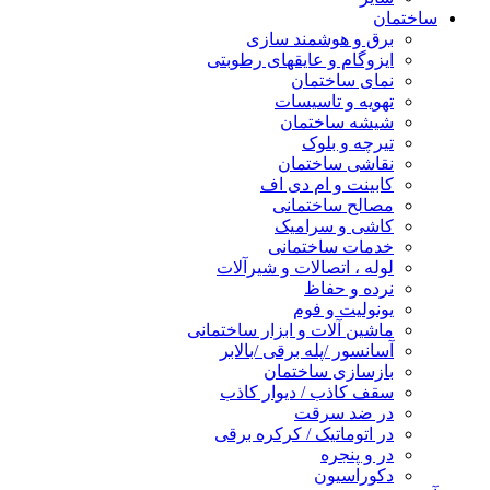
ساختمان
برق و هوشمند سازی
ایزوگام و عایقهای رطوبتی
نمای ساختمان
تهویه و تاسیسات
شیشه ساختمان
تیرچه و بلوک
نقاشی ساختمان
کابینت و ام دی اف
مصالح ساختمانی
کاشی و سرامیک
خدمات ساختمانی
لوله ، اتصالات و شیرآلات
نرده و حفاظ
یونولیت و فوم
ماشین آلات و ابزار ساختمانی
آسانسور /پله برقی /بالابر
بازسازی ساختمان
سقف کاذب / دیوار کاذب
در ضد سرقت
در اتوماتیک / کرکره برقی
در و پنجره
دکوراسیون