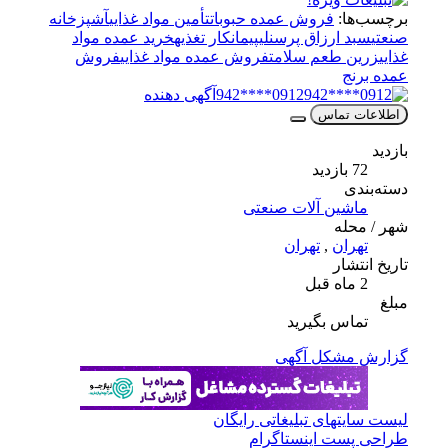
برچسب‌ها:
فروش عمده حبوبات
تأمین مواد غذایی
آشپزخانه
صنعتی
سبد ارزاق پرسنلی
پیمانکار تغذیه
خرید عمده مواد
غذایی
زرین طعم سلامت
فروش عمده مواد غذایی
فروش
عمده برنج
0912****942
آگهی دهنده
اطلاعات تماس
بازدید
72 بازدید
دسته‌بندی
ماشین آلات صنعتی
شهر / محله
تهران
,
تهران
تاریخ انتشار
2 ماه قبل
مبلغ
تماس بگیرید
گزارش مشکل آگهی
لیست سایتهای تبلیغاتی رایگان
طراحی پست اینستاگرام