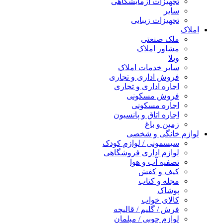
تجهیزات آزمایشگاهی
سایر
تجهیزات زیبایی
املاک
ملک صنعتی
مشاور املاک
ویلا
سایر خدمات املاک
فروش اداری و تجاری
اجاره اداری و تجاری
فروش مسکونی
اجاره مسکونی
اجاره اتاق و پانسیون
زمین و باغ
لوازم خانگی و شخصی
سیسمونی / لوازم کودک
لوازم اداری فروشگاهی
تصفیه آب و هوا
کیف و کفش
مجله و کتاب
پوشاک
کالای خواب
فرش / گلیم / قالیچه
لوازم چوبی / مبلمان