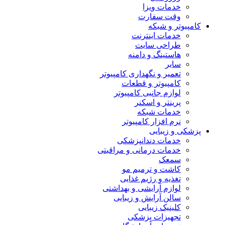
خدمات ویزا
وقت سفارت
کامپیوتر و شبکه
خدمات اینترنت
طراحی سایت
هاستینگ و دامنه
سایر
تعمیر و نگهداری کامپیوتر
کامپیوتر و قطعات
لوازم جانبی کامپیوتر
پرینتر و اسکنر
خدمات شبکه
نرم افزار کامپیوتر
پزشکی و زیبایی
خدمات دندانپزشکی
خدمات درمانی و مراقبتی
سمعک
کاشت و ترمیم مو
تغذیه و رژیم غذایی
لوازم آرایشی و بهداشتی
سالن آرایش و زیبایی
کلینیک زیبایی
تجهیزات پزشکی