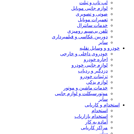
لپ تاپ و تبلت
لوازم جانبی موبایل
صوتی و تصویری
تعمیرات موبایل
خدمات سانترال
تلفن بی‌سیم رومیزی
دوربین عکاسی و فیلمبرداری
سایر
خودرو و وسایل نقلیه
خودروی داخلی و خارجی
اجاره خودرو
لوازم جانبی خودرو
دزدگیر و ردیاب
تزئینات خودرو
لوازم یدکی
خدمات ماشین و موتور
موتورسیکلت و لوازم جانبی
سایر
استخدام و کاریابی
استخدام
استخدام بازاریاب
آماده به کار
مراکز کاریابی
سایر