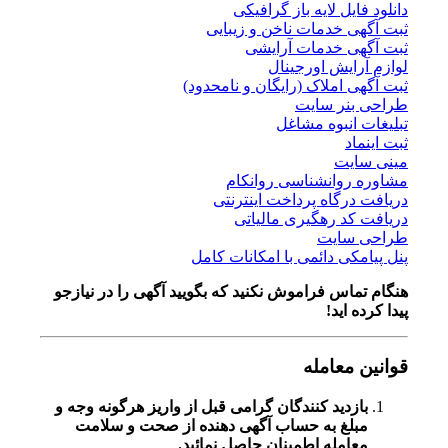
دانلود فایل لایه باز گرافیکی
ثبت آگهی خدمات ناخن و زیبایی
ثبت آگهی خدمات آرایشی
لوازم آرایش اورجینال
ثبت آگهی املاک (رایگان و نامحدود)
طراحی بنر سایت
تبلیغات انبوه مشاغل
ثبت اینماد
مینی سایت
مشاوره روانشناسی روانکام
دریافت درگاه پرداخت اینترنتی
دریافت کد رهگیری مالیاتی
طراحی سایت
پنل پیامکی دائمی با امکانات کامل
هنگام تماس فراموش نکنید که بگویید آگهی را در
نیازجو
پیدا کرده اید!
قوانین معامله
بازدید کنندگان گرامی قبل از واریز هرگونه وجه و
مبلغ به حساب آگهی دهنده از صحت و سلامت
معامله اطمینان حاصل نمائید.