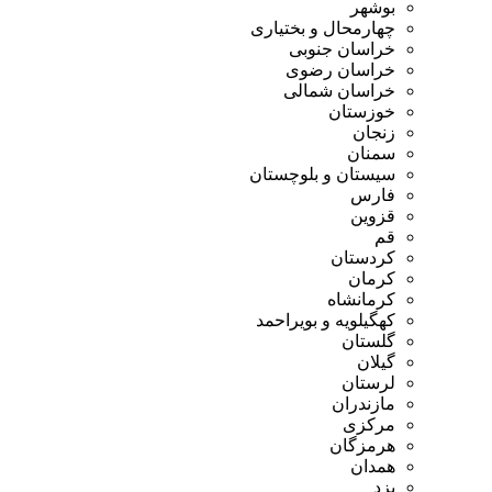
بوشهر
چهارمحال و بختیاری
خراسان جنوبی
خراسان رضوی
خراسان شمالی
خوزستان
زنجان
سمنان
سیستان و بلوچستان
فارس
قزوین
قم
کردستان
کرمان
کرمانشاه
کهگیلویه و بویراحمد
گلستان
گیلان
لرستان
مازندران
مرکزی
هرمزگان
همدان
یزد