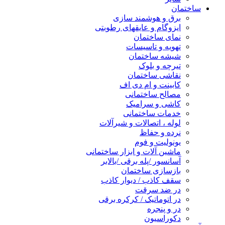
ساختمان
برق و هوشمند سازی
ایزوگام و عایقهای رطوبتی
نمای ساختمان
تهویه و تاسیسات
شیشه ساختمان
تیرچه و بلوک
نقاشی ساختمان
کابینت و ام دی اف
مصالح ساختمانی
کاشی و سرامیک
خدمات ساختمانی
لوله ، اتصالات و شیرآلات
نرده و حفاظ
یونولیت و فوم
ماشین آلات و ابزار ساختمانی
آسانسور /پله برقی /بالابر
بازسازی ساختمان
سقف کاذب / دیوار کاذب
در ضد سرقت
در اتوماتیک / کرکره برقی
در و پنجره
دکوراسیون