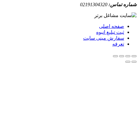
ه تماس:
02191304320
صفحه اصلی
ثبت تبلیغ انبوه
سفارش مینی سایت
تعرفه