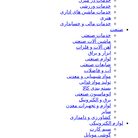
خدمات در منزل
خدمات ورزشی
خدمات ماشین های اداری
هنری
خدمات مالی و حسابداری
صنعت
خدمات صنعتی
ماشین آلات صنعتی
آهن آلات و فلزات
ابزار و یراق
لوازم صنعتی
ضایعات صنعتی
آب و فاضلاب
مواد شیمیایی و معدنی
تولید مواد غذایی
بسته بندی کالا
اتوماسیون صنعتی
برق و الکترونیک
لوازم و تجهیزات معدن
سایر
کشاورزی و دامداری
لوازم الکترونیکی
سیم کارت
گوشی موبایل