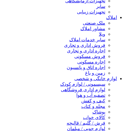
تجهیزات آزمایشگاهی
سایر
تجهیزات زیبایی
املاک
ملک صنعتی
مشاور املاک
ویلا
سایر خدمات املاک
فروش اداری و تجاری
اجاره اداری و تجاری
فروش مسکونی
اجاره مسکونی
اجاره اتاق و پانسیون
زمین و باغ
لوازم خانگی و شخصی
سیسمونی / لوازم کودک
لوازم اداری فروشگاهی
تصفیه آب و هوا
کیف و کفش
مجله و کتاب
پوشاک
کالای خواب
فرش / گلیم / قالیچه
لوازم چوبی / مبلمان