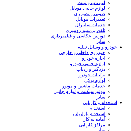
لپ تاپ و تبلت
لوازم جانبی موبایل
صوتی و تصویری
تعمیرات موبایل
خدمات سانترال
تلفن بی‌سیم رومیزی
دوربین عکاسی و فیلمبرداری
سایر
خودرو و وسایل نقلیه
خودروی داخلی و خارجی
اجاره خودرو
لوازم جانبی خودرو
دزدگیر و ردیاب
تزئینات خودرو
لوازم یدکی
خدمات ماشین و موتور
موتورسیکلت و لوازم جانبی
سایر
استخدام و کاریابی
استخدام
استخدام بازاریاب
آماده به کار
مراکز کاریابی
سایر