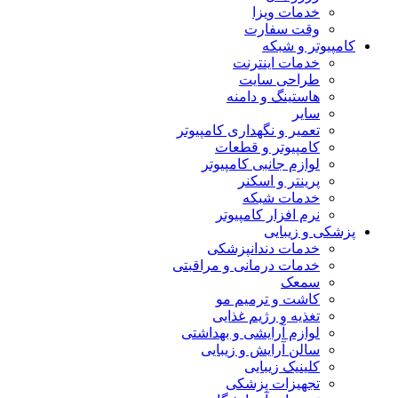
خدمات ویزا
وقت سفارت
کامپیوتر و شبکه
خدمات اینترنت
طراحی سایت
هاستینگ و دامنه
سایر
تعمیر و نگهداری کامپیوتر
کامپیوتر و قطعات
لوازم جانبی کامپیوتر
پرینتر و اسکنر
خدمات شبکه
نرم افزار کامپیوتر
پزشکی و زیبایی
خدمات دندانپزشکی
خدمات درمانی و مراقبتی
سمعک
کاشت و ترمیم مو
تغذیه و رژیم غذایی
لوازم آرایشی و بهداشتی
سالن آرایش و زیبایی
کلینیک زیبایی
تجهیزات پزشکی