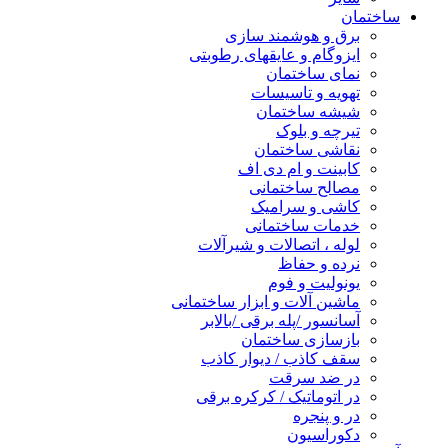
ساختمان
برق و هوشمند سازی
ایزوگام و عایقهای رطوبتی
نمای ساختمان
تهویه و تاسیسات
شیشه ساختمان
تیرچه و بلوک
نقاشی ساختمان
کابینت و ام دی اف
مصالح ساختمانی
کاشی و سرامیک
خدمات ساختمانی
لوله ، اتصالات و شیرآلات
نرده و حفاظ
یونولیت و فوم
ماشین آلات و ابزار ساختمانی
آسانسور /پله برقی /بالابر
بازسازی ساختمان
سقف کاذب / دیوار کاذب
در ضد سرقت
در اتوماتیک / کرکره برقی
در و پنجره
دکوراسیون