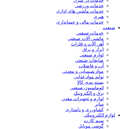
خدمات در منزل
خدمات ورزشی
خدمات ماشین های اداری
هنری
خدمات مالی و حسابداری
صنعت
خدمات صنعتی
ماشین آلات صنعتی
آهن آلات و فلزات
ابزار و یراق
لوازم صنعتی
ضایعات صنعتی
آب و فاضلاب
مواد شیمیایی و معدنی
تولید مواد غذایی
بسته بندی کالا
اتوماسیون صنعتی
برق و الکترونیک
لوازم و تجهیزات معدن
سایر
کشاورزی و دامداری
لوازم الکترونیکی
سیم کارت
گوشی موبایل