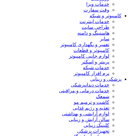
خدمات ویزا
وقت سفارت
کامپیوتر و شبکه
خدمات اینترنت
طراحی سایت
هاستینگ و دامنه
سایر
تعمیر و نگهداری کامپیوتر
کامپیوتر و قطعات
لوازم جانبی کامپیوتر
پرینتر و اسکنر
خدمات شبکه
نرم افزار کامپیوتر
پزشکی و زیبایی
خدمات دندانپزشکی
خدمات درمانی و مراقبتی
سمعک
کاشت و ترمیم مو
تغذیه و رژیم غذایی
لوازم آرایشی و بهداشتی
سالن آرایش و زیبایی
کلینیک زیبایی
تجهیزات پزشکی