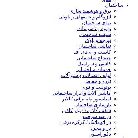
ساختمان
برق و هوشمند سازی
ایزوگام و عایقهای رطوبتی
نمای ساختمان
تهویه و تاسیسات
شیشه ساختمان
تیرچه و بلوک
نقاشی ساختمان
کابینت و ام دی اف
مصالح ساختمانی
کاشی و سرامیک
خدمات ساختمانی
لوله ، اتصالات و شیرآلات
نرده و حفاظ
یونولیت و فوم
ماشین آلات و ابزار ساختمانی
آسانسور /پله برقی /بالابر
بازسازی ساختمان
سقف کاذب / دیوار کاذب
در ضد سرقت
در اتوماتیک / کرکره برقی
در و پنجره
دکوراسیون