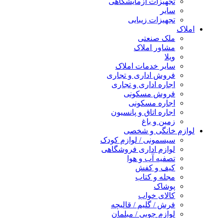
تجهیزات آزمایشگاهی
سایر
تجهیزات زیبایی
املاک
ملک صنعتی
مشاور املاک
ویلا
سایر خدمات املاک
فروش اداری و تجاری
اجاره اداری و تجاری
فروش مسکونی
اجاره مسکونی
اجاره اتاق و پانسیون
زمین و باغ
لوازم خانگی و شخصی
سیسمونی / لوازم کودک
لوازم اداری فروشگاهی
تصفیه آب و هوا
کیف و کفش
مجله و کتاب
پوشاک
کالای خواب
فرش / گلیم / قالیچه
لوازم چوبی / مبلمان