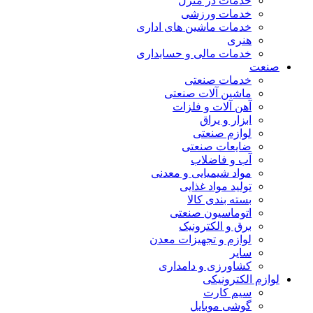
خدمات در منزل
خدمات ورزشی
خدمات ماشین های اداری
هنری
خدمات مالی و حسابداری
صنعت
خدمات صنعتی
ماشین آلات صنعتی
آهن آلات و فلزات
ابزار و یراق
لوازم صنعتی
ضایعات صنعتی
آب و فاضلاب
مواد شیمیایی و معدنی
تولید مواد غذایی
بسته بندی کالا
اتوماسیون صنعتی
برق و الکترونیک
لوازم و تجهیزات معدن
سایر
کشاورزی و دامداری
لوازم الکترونیکی
سیم کارت
گوشی موبایل