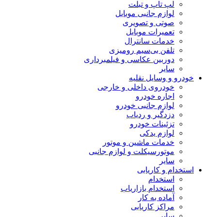
لپ تاپ و تبلت
لوازم جانبی موبایل
صوتی و تصویری
تعمیرات موبایل
خدمات سانترال
تلفن بی‌سیم رومیزی
دوربین عکاسی و فیلمبرداری
سایر
خودرو و وسایل نقلیه
خودروی داخلی و خارجی
اجاره خودرو
لوازم جانبی خودرو
دزدگیر و ردیاب
تزئینات خودرو
لوازم یدکی
خدمات ماشین و موتور
موتورسیکلت و لوازم جانبی
سایر
استخدام و کاریابی
استخدام
استخدام بازاریاب
آماده به کار
مراکز کاریابی
سایر