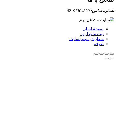
ه تماس:
02191304320
صفحه اصلی
ثبت تبلیغ انبوه
سفارش مینی سایت
تعرفه