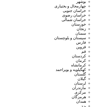
بوشهر
چهارمحال و بختیاری
خراسان جنوبی
خراسان رضوی
خراسان شمالی
خوزستان
زنجان
سمنان
سیستان و بلوچستان
فارس
قزوین
قم
کردستان
کرمان
کرمانشاه
کهگیلویه و بویراحمد
گلستان
گیلان
لرستان
مازندران
مرکزی
هرمزگان
همدان
یزد