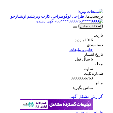
برچسب‌ها:
طراحی لوگو
طراحی کارت ویزیت
تیم آوین
نیازجو
0903****763
آگهی دهنده
اطلاعات تماس
بازدید
1916 بازدید
دسته‌بندی
چاپ و تبلیغات
تاریخ انتشار
6 سال قبل
محله
ساوه
شماره ثابت
09038356763
مبلغ
تماس بگیرید
گزارش مشکل آگهی
طراحی بنر سایت