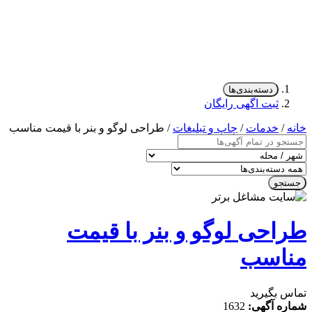
دسته‌بندی‌ها
ثبت اگهی رایگان
/
خدمات
/
چاپ و تبلیغات
/ طراحی لوگو و بنر با قیمت مناسب
جو
احی لوگو و بنر با قیمت
اسب
 بگیرید
ه آگهی:
1632