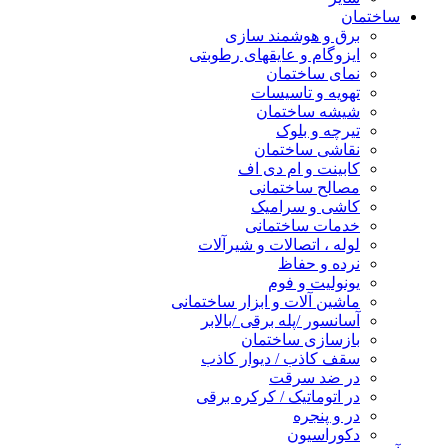
ساختمان
برق و هوشمند سازی
ایزوگام و عایقهای رطوبتی
نمای ساختمان
تهویه و تاسیسات
شیشه ساختمان
تیرچه و بلوک
نقاشی ساختمان
کابینت و ام دی اف
مصالح ساختمانی
کاشی و سرامیک
خدمات ساختمانی
لوله ، اتصالات و شیرآلات
نرده و حفاظ
یونولیت و فوم
ماشین آلات و ابزار ساختمانی
آسانسور /پله برقی /بالابر
بازسازی ساختمان
سقف کاذب / دیوار کاذب
در ضد سرقت
در اتوماتیک / کرکره برقی
در و پنجره
دکوراسیون