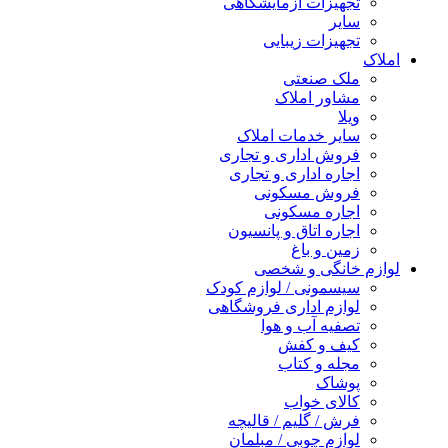
تجهیزات آزمایشگاهی
سایر
تجهیزات زیبایی
املاک
ملک صنعتی
مشاور املاک
ویلا
سایر خدمات املاک
فروش اداری و تجاری
اجاره اداری و تجاری
فروش مسکونی
اجاره مسکونی
اجاره اتاق و پانسیون
زمین و باغ
لوازم خانگی و شخصی
سیسمونی / لوازم کودک
لوازم اداری فروشگاهی
تصفیه آب و هوا
کیف و کفش
مجله و کتاب
پوشاک
کالای خواب
فرش / گلیم / قالیچه
لوازم چوبی / مبلمان