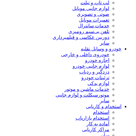
لپ تاپ و تبلت
لوازم جانبی موبایل
صوتی و تصویری
تعمیرات موبایل
خدمات سانترال
تلفن بی‌سیم رومیزی
دوربین عکاسی و فیلمبرداری
سایر
خودرو و وسایل نقلیه
خودروی داخلی و خارجی
اجاره خودرو
لوازم جانبی خودرو
دزدگیر و ردیاب
تزئینات خودرو
لوازم یدکی
خدمات ماشین و موتور
موتورسیکلت و لوازم جانبی
سایر
استخدام و کاریابی
استخدام
استخدام بازاریاب
آماده به کار
مراکز کاریابی
سایر