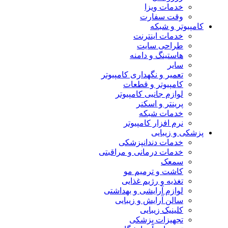
خدمات ویزا
وقت سفارت
کامپیوتر و شبکه
خدمات اینترنت
طراحی سایت
هاستینگ و دامنه
سایر
تعمیر و نگهداری کامپیوتر
کامپیوتر و قطعات
لوازم جانبی کامپیوتر
پرینتر و اسکنر
خدمات شبکه
نرم افزار کامپیوتر
پزشکی و زیبایی
خدمات دندانپزشکی
خدمات درمانی و مراقبتی
سمعک
کاشت و ترمیم مو
تغذیه و رژیم غذایی
لوازم آرایشی و بهداشتی
سالن آرایش و زیبایی
کلینیک زیبایی
تجهیزات پزشکی