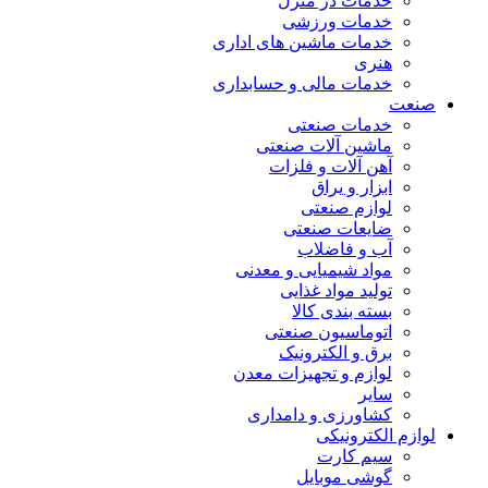
خدمات در منزل
خدمات ورزشی
خدمات ماشین های اداری
هنری
خدمات مالی و حسابداری
صنعت
خدمات صنعتی
ماشین آلات صنعتی
آهن آلات و فلزات
ابزار و یراق
لوازم صنعتی
ضایعات صنعتی
آب و فاضلاب
مواد شیمیایی و معدنی
تولید مواد غذایی
بسته بندی کالا
اتوماسیون صنعتی
برق و الکترونیک
لوازم و تجهیزات معدن
سایر
کشاورزی و دامداری
لوازم الکترونیکی
سیم کارت
گوشی موبایل