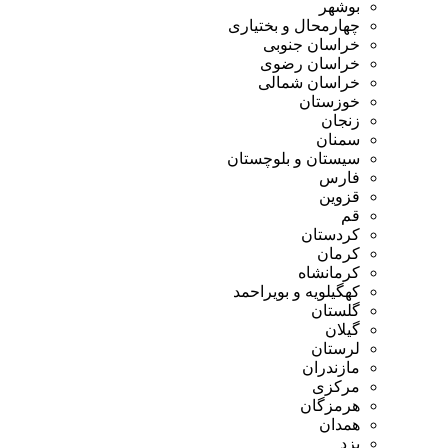
بوشهر
چهارمحال و بختیاری
خراسان جنوبی
خراسان رضوی
خراسان شمالی
خوزستان
زنجان
سمنان
سیستان و بلوچستان
فارس
قزوین
قم
کردستان
کرمان
کرمانشاه
کهگیلویه و بویراحمد
گلستان
گیلان
لرستان
مازندران
مرکزی
هرمزگان
همدان
یزد