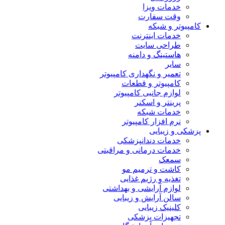
خدمات ویزا
وقت سفارت
کامپیوتر و شبکه
خدمات اینترنت
طراحی سایت
هاستینگ و دامنه
سایر
تعمیر و نگهداری کامپیوتر
کامپیوتر و قطعات
لوازم جانبی کامپیوتر
پرینتر و اسکنر
خدمات شبکه
نرم افزار کامپیوتر
پزشکی و زیبایی
خدمات دندانپزشکی
خدمات درمانی و مراقبتی
سمعک
کاشت و ترمیم مو
تغذیه و رژیم غذایی
لوازم آرایشی و بهداشتی
سالن آرایش و زیبایی
کلینیک زیبایی
تجهیزات پزشکی