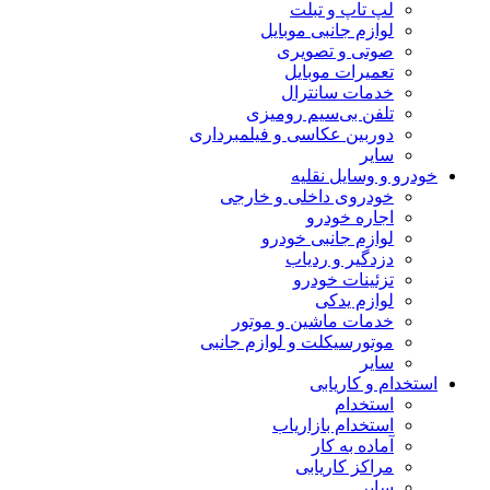
لپ تاپ و تبلت
لوازم جانبی موبایل
صوتی و تصویری
تعمیرات موبایل
خدمات سانترال
تلفن بی‌سیم رومیزی
دوربین عکاسی و فیلمبرداری
سایر
خودرو و وسایل نقلیه
خودروی داخلی و خارجی
اجاره خودرو
لوازم جانبی خودرو
دزدگیر و ردیاب
تزئینات خودرو
لوازم یدکی
خدمات ماشین و موتور
موتورسیکلت و لوازم جانبی
سایر
استخدام و کاریابی
استخدام
استخدام بازاریاب
آماده به کار
مراکز کاریابی
سایر