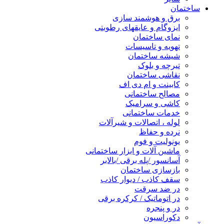
ساختمان
برق و هوشمند سازی
ایزوگام و عایقهای رطوبتی
نمای ساختمان
تهویه و تاسیسات
شیشه ساختمان
تیرچه و بلوک
نقاشی ساختمان
کابینت و ام دی اف
مصالح ساختمانی
کاشی و سرامیک
خدمات ساختمانی
لوله ، اتصالات و شیرآلات
نرده و حفاظ
یونولیت و فوم
ماشین آلات و ابزار ساختمانی
آسانسور /پله برقی /بالابر
بازسازی ساختمان
سقف کاذب / دیوار کاذب
در ضد سرقت
در اتوماتیک / کرکره برقی
در و پنجره
دکوراسیون