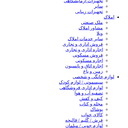
تجهیزات آزمایشگاهی
سایر
تجهیزات زیبایی
املاک
ملک صنعتی
مشاور املاک
ویلا
سایر خدمات املاک
فروش اداری و تجاری
اجاره اداری و تجاری
فروش مسکونی
اجاره مسکونی
اجاره اتاق و پانسیون
زمین و باغ
لوازم خانگی و شخصی
سیسمونی / لوازم کودک
لوازم اداری فروشگاهی
تصفیه آب و هوا
کیف و کفش
مجله و کتاب
پوشاک
کالای خواب
فرش / گلیم / قالیچه
لوازم چوبی / مبلمان