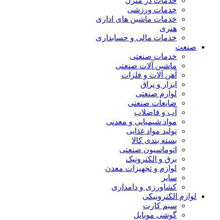
خدمات در منزل
خدمات ورزشی
خدمات ماشین های اداری
هنری
خدمات مالی و حسابداری
صنعت
خدمات صنعتی
ماشین آلات صنعتی
آهن آلات و فلزات
ابزار و یراق
لوازم صنعتی
ضایعات صنعتی
آب و فاضلاب
مواد شیمیایی و معدنی
تولید مواد غذایی
بسته بندی کالا
اتوماسیون صنعتی
برق و الکترونیک
لوازم و تجهیزات معدن
سایر
کشاورزی و دامداری
لوازم الکترونیکی
سیم کارت
گوشی موبایل