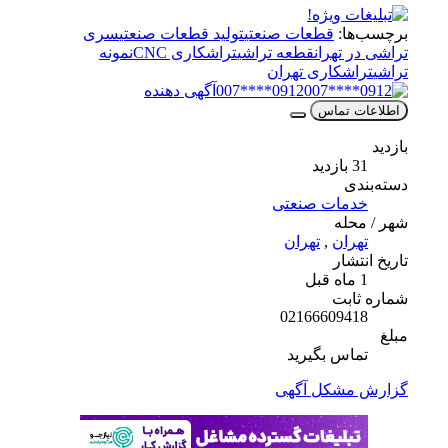
برچسب‌ها:
قطعات صنعتی
تولید قطعات صنعتی
سری
تراشی در تهران
قطعه تراشی
تراشکاری CNC
نمونه
تراشی
تراشکاری تهران
0912****007
آگهی دهنده
اطلاعات تماس
بازدید
31 بازدید
دسته‌بندی
خدمات صنعتی
شهر / محله
تهران
,
تهران
تاریخ انتشار
1 ماه قبل
شماره ثابت
02166609418
مبلغ
تماس بگیرید
گزارش مشکل آگهی