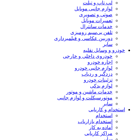
لپ تاپ و تبلت
لوازم جانبی موبایل
صوتی و تصویری
تعمیرات موبایل
خدمات سانترال
تلفن بی‌سیم رومیزی
دوربین عکاسی و فیلمبرداری
سایر
خودرو و وسایل نقلیه
خودروی داخلی و خارجی
اجاره خودرو
لوازم جانبی خودرو
دزدگیر و ردیاب
تزئینات خودرو
لوازم یدکی
خدمات ماشین و موتور
موتورسیکلت و لوازم جانبی
سایر
استخدام و کاریابی
استخدام
استخدام بازاریاب
آماده به کار
مراکز کاریابی
سایر