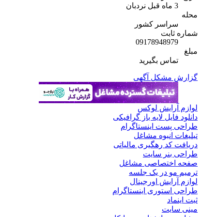
3 ماه قبل
نردبان
محله
سراسر کشور
شماره ثابت
09178948979
مبلغ
تماس بگیرید
گزارش مشکل آگهی
لوازم آرایش لوکس
دانلود فایل لایه باز گرافیکی
طراحی پست اینستاگرام
تبلیغات انبوه مشاغل
دریافت کد رهگیری مالیاتی
طراحی بنر سایت
صفحه اختصاصی مشاغل
ترمیم مو در یک جلسه
لوازم آرایش اورجینال
طراحی استوری اینستاگرام
ثبت اینماد
مینی سایت