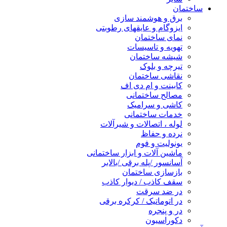
ساختمان
برق و هوشمند سازی
ایزوگام و عایقهای رطوبتی
نمای ساختمان
تهویه و تاسیسات
شیشه ساختمان
تیرچه و بلوک
نقاشی ساختمان
کابینت و ام دی اف
مصالح ساختمانی
کاشی و سرامیک
خدمات ساختمانی
لوله ، اتصالات و شیرآلات
نرده و حفاظ
یونولیت و فوم
ماشین آلات و ابزار ساختمانی
آسانسور /پله برقی /بالابر
بازسازی ساختمان
سقف کاذب / دیوار کاذب
در ضد سرقت
در اتوماتیک / کرکره برقی
در و پنجره
دکوراسیون