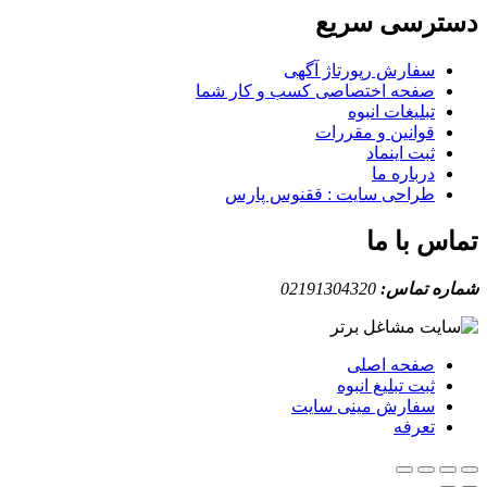
ترسی سریع
سفارش رپورتاژ آگهی
صفحه اختصاصی کسب و کار شما
تبلیغات انبوه
قوانین و مقررات
ثبت اینماد
درباره ما
طراحی سایت : ققنوس پارس
س با ما
ه تماس:
02191304320
صفحه اصلی
ثبت تبلیغ انبوه
سفارش مینی سایت
تعرفه