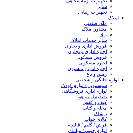
تجهیزات آزمایشگاهی
سایر
تجهیزات زیبایی
املاک
ملک صنعتی
مشاور املاک
ویلا
سایر خدمات املاک
فروش اداری و تجاری
اجاره اداری و تجاری
فروش مسکونی
اجاره مسکونی
اجاره اتاق و پانسیون
زمین و باغ
لوازم خانگی و شخصی
سیسمونی / لوازم کودک
لوازم اداری فروشگاهی
تصفیه آب و هوا
کیف و کفش
مجله و کتاب
پوشاک
کالای خواب
فرش / گلیم / قالیچه
لوازم چوبی / مبلمان