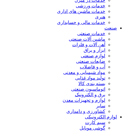
خدمات در منزل
خدمات ورزشی
خدمات ماشین های اداری
هنری
خدمات مالی و حسابداری
صنعت
خدمات صنعتی
ماشین آلات صنعتی
آهن آلات و فلزات
ابزار و یراق
لوازم صنعتی
ضایعات صنعتی
آب و فاضلاب
مواد شیمیایی و معدنی
تولید مواد غذایی
بسته بندی کالا
اتوماسیون صنعتی
برق و الکترونیک
لوازم و تجهیزات معدن
سایر
کشاورزی و دامداری
لوازم الکترونیکی
سیم کارت
گوشی موبایل