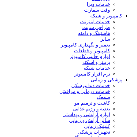
خدمات ویزا
وقت سفارت
کامپیوتر و شبکه
خدمات اینترنت
طراحی سایت
هاستینگ و دامنه
سایر
تعمیر و نگهداری کامپیوتر
کامپیوتر و قطعات
لوازم جانبی کامپیوتر
پرینتر و اسکنر
خدمات شبکه
نرم افزار کامپیوتر
پزشکی و زیبایی
خدمات دندانپزشکی
خدمات درمانی و مراقبتی
سمعک
کاشت و ترمیم مو
تغذیه و رژیم غذایی
لوازم آرایشی و بهداشتی
سالن آرایش و زیبایی
کلینیک زیبایی
تجهیزات پزشکی