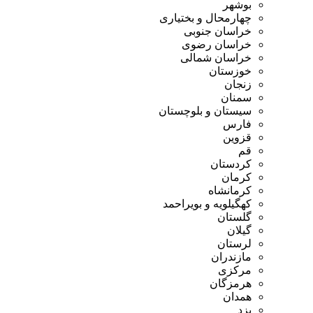
بوشهر
چهارمحال و بختیاری
خراسان جنوبی
خراسان رضوی
خراسان شمالی
خوزستان
زنجان
سمنان
سیستان و بلوچستان
فارس
قزوین
قم
کردستان
کرمان
کرمانشاه
کهگیلویه و بویراحمد
گلستان
گیلان
لرستان
مازندران
مرکزی
هرمزگان
همدان
یزد