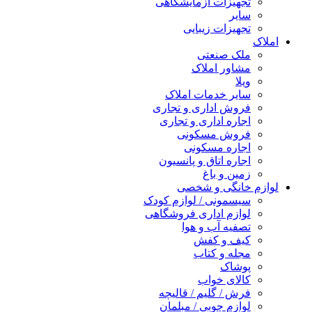
تجهیزات آزمایشگاهی
سایر
تجهیزات زیبایی
املاک
ملک صنعتی
مشاور املاک
ویلا
سایر خدمات املاک
فروش اداری و تجاری
اجاره اداری و تجاری
فروش مسکونی
اجاره مسکونی
اجاره اتاق و پانسیون
زمین و باغ
لوازم خانگی و شخصی
سیسمونی / لوازم کودک
لوازم اداری فروشگاهی
تصفیه آب و هوا
کیف و کفش
مجله و کتاب
پوشاک
کالای خواب
فرش / گلیم / قالیچه
لوازم چوبی / مبلمان