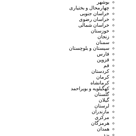
بوشهر
چهارمحال و بختیاری
خراسان جنوبی
خراسان رضوی
خراسان شمالی
خوزستان
زنجان
سمنان
سیستان و بلوچستان
فارس
قزوین
قم
کردستان
کرمان
کرمانشاه
کهگیلویه و بویراحمد
گلستان
گیلان
لرستان
مازندران
مرکزی
هرمزگان
همدان
یزد