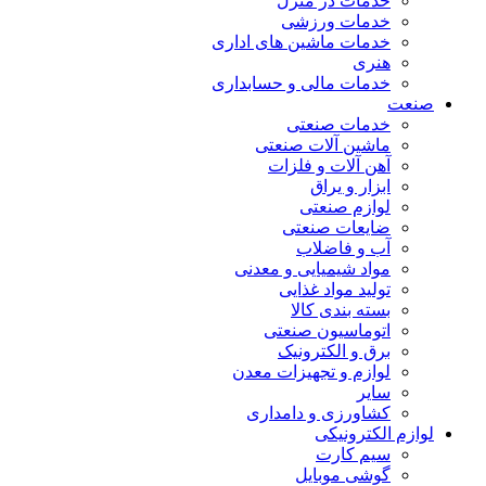
خدمات در منزل
خدمات ورزشی
خدمات ماشین های اداری
هنری
خدمات مالی و حسابداری
صنعت
خدمات صنعتی
ماشین آلات صنعتی
آهن آلات و فلزات
ابزار و یراق
لوازم صنعتی
ضایعات صنعتی
آب و فاضلاب
مواد شیمیایی و معدنی
تولید مواد غذایی
بسته بندی کالا
اتوماسیون صنعتی
برق و الکترونیک
لوازم و تجهیزات معدن
سایر
کشاورزی و دامداری
لوازم الکترونیکی
سیم کارت
گوشی موبایل