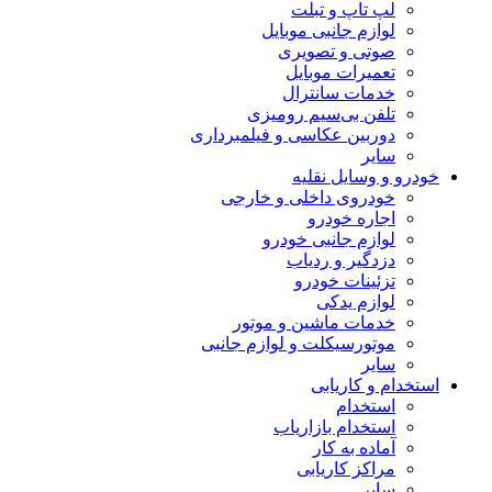
لپ تاپ و تبلت
لوازم جانبی موبایل
صوتی و تصویری
تعمیرات موبایل
خدمات سانترال
تلفن بی‌سیم رومیزی
دوربین عکاسی و فیلمبرداری
سایر
خودرو و وسایل نقلیه
خودروی داخلی و خارجی
اجاره خودرو
لوازم جانبی خودرو
دزدگیر و ردیاب
تزئینات خودرو
لوازم یدکی
خدمات ماشین و موتور
موتورسیکلت و لوازم جانبی
سایر
استخدام و کاریابی
استخدام
استخدام بازاریاب
آماده به کار
مراکز کاریابی
سایر