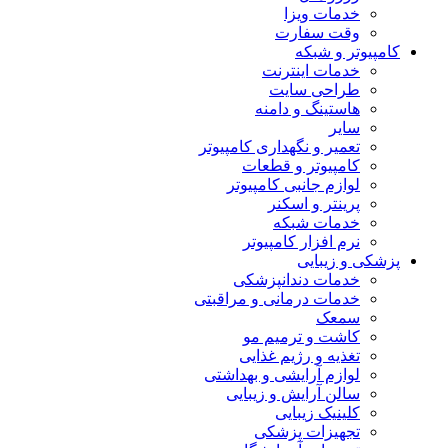
خدمات ویزا
وقت سفارت
کامپیوتر و شبکه
خدمات اینترنت
طراحی سایت
هاستینگ و دامنه
سایر
تعمیر و نگهداری کامپیوتر
کامپیوتر و قطعات
لوازم جانبی کامپیوتر
پرینتر و اسکنر
خدمات شبکه
نرم افزار کامپیوتر
پزشکی و زیبایی
خدمات دندانپزشکی
خدمات درمانی و مراقبتی
سمعک
کاشت و ترمیم مو
تغذیه و رژیم غذایی
لوازم آرایشی و بهداشتی
سالن آرایش و زیبایی
کلینیک زیبایی
تجهیزات پزشکی