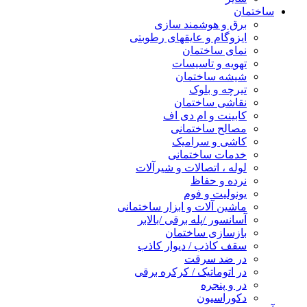
ساختمان
برق و هوشمند سازی
ایزوگام و عایقهای رطوبتی
نمای ساختمان
تهویه و تاسیسات
شیشه ساختمان
تیرچه و بلوک
نقاشی ساختمان
کابینت و ام دی اف
مصالح ساختمانی
کاشی و سرامیک
خدمات ساختمانی
لوله ، اتصالات و شیرآلات
نرده و حفاظ
یونولیت و فوم
ماشین آلات و ابزار ساختمانی
آسانسور /پله برقی /بالابر
بازسازی ساختمان
سقف کاذب / دیوار کاذب
در ضد سرقت
در اتوماتیک / کرکره برقی
در و پنجره
دکوراسیون