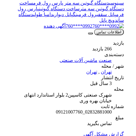
سینوسی
دستگاه گیوتین سه متر پارس رول فرم
ساخت
دستگاه گیوتین سه متر
ساخت دستگاه گیوتین
پارس رول
فرم
پانل سقفی
رول فرمینگ
پانل دیواری
دامپا طولی
دستگاه
ساندویچ پانل
0992****760
آگهی دهنده
اطلاعات تماس
بازدید
266 بازدید
دسته‌بندی
صنعت
ماشین آلات صنعتی
شهر / محله
تهران
,
تهران
تاریخ انتشار
3 سال قبل
محله
شهرک صنعتی کاسپین2 بلوار استاندارد انتهای
خیابان بهره وری
شماره ثابت
02832881000_09121007760
مبلغ
تماس بگیرید
گزارش مشکل آگهی