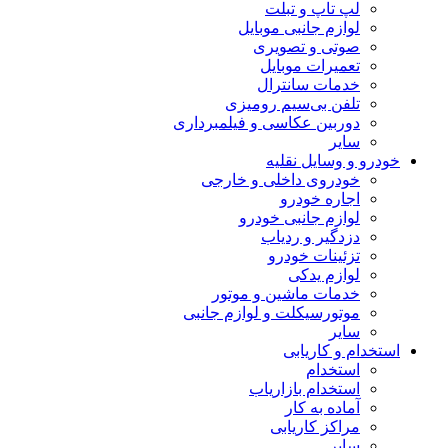
لپ تاپ و تبلت
لوازم جانبی موبایل
صوتی و تصویری
تعمیرات موبایل
خدمات سانترال
تلفن بی‌سیم رومیزی
دوربین عکاسی و فیلمبرداری
سایر
خودرو و وسایل نقلیه
خودروی داخلی و خارجی
اجاره خودرو
لوازم جانبی خودرو
دزدگیر و ردیاب
تزئینات خودرو
لوازم یدکی
خدمات ماشین و موتور
موتورسیکلت و لوازم جانبی
سایر
استخدام و کاریابی
استخدام
استخدام بازاریاب
آماده به کار
مراکز کاریابی
سایر