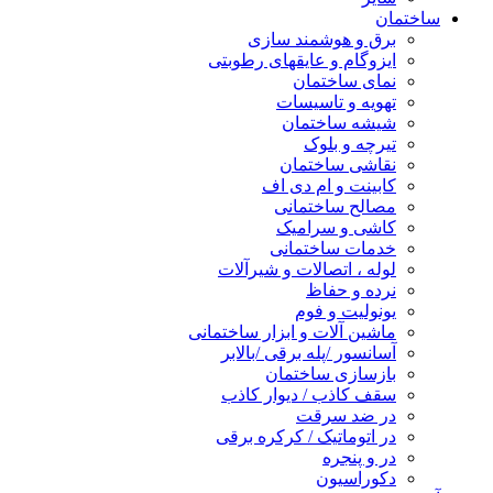
ساختمان
برق و هوشمند سازی
ایزوگام و عایقهای رطوبتی
نمای ساختمان
تهویه و تاسیسات
شیشه ساختمان
تیرچه و بلوک
نقاشی ساختمان
کابینت و ام دی اف
مصالح ساختمانی
کاشی و سرامیک
خدمات ساختمانی
لوله ، اتصالات و شیرآلات
نرده و حفاظ
یونولیت و فوم
ماشین آلات و ابزار ساختمانی
آسانسور /پله برقی /بالابر
بازسازی ساختمان
سقف کاذب / دیوار کاذب
در ضد سرقت
در اتوماتیک / کرکره برقی
در و پنجره
دکوراسیون