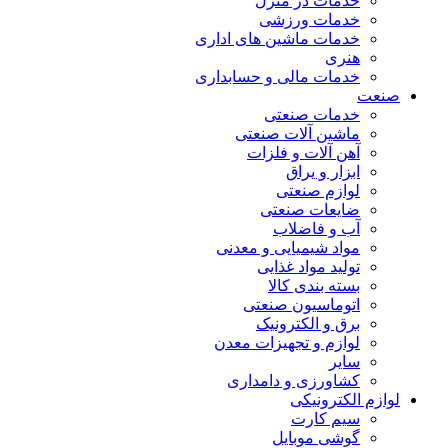
خدمات در منزل
خدمات ورزشی
خدمات ماشین های اداری
هنری
خدمات مالی و حسابداری
صنعت
خدمات صنعتی
ماشین آلات صنعتی
آهن آلات و فلزات
ابزار و یراق
لوازم صنعتی
ضایعات صنعتی
آب و فاضلاب
مواد شیمیایی و معدنی
تولید مواد غذایی
بسته بندی کالا
اتوماسیون صنعتی
برق و الکترونیک
لوازم و تجهیزات معدن
سایر
کشاورزی و دامداری
لوازم الکترونیکی
سیم کارت
گوشی موبایل