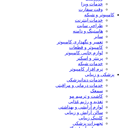
خدمات ویزا
وقت سفارت
کامپیوتر و شبکه
خدمات اینترنت
طراحی سایت
هاستینگ و دامنه
سایر
تعمیر و نگهداری کامپیوتر
کامپیوتر و قطعات
لوازم جانبی کامپیوتر
پرینتر و اسکنر
خدمات شبکه
نرم افزار کامپیوتر
پزشکی و زیبایی
خدمات دندانپزشکی
خدمات درمانی و مراقبتی
سمعک
کاشت و ترمیم مو
تغذیه و رژیم غذایی
لوازم آرایشی و بهداشتی
سالن آرایش و زیبایی
کلینیک زیبایی
تجهیزات پزشکی