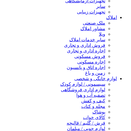
تجهیزات آزمایشگاهی
سایر
تجهیزات زیبایی
املاک
ملک صنعتی
مشاور املاک
ویلا
سایر خدمات املاک
فروش اداری و تجاری
اجاره اداری و تجاری
فروش مسکونی
اجاره مسکونی
اجاره اتاق و پانسیون
زمین و باغ
لوازم خانگی و شخصی
سیسمونی / لوازم کودک
لوازم اداری فروشگاهی
تصفیه آب و هوا
کیف و کفش
مجله و کتاب
پوشاک
کالای خواب
فرش / گلیم / قالیچه
لوازم چوبی / مبلمان