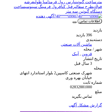
متر
ساخت گیوتین
پارس رول فرم
دامپا طولی
عرشه
فولادی
طرح سفال
پرفیل کناف
رول فرمینگ سینوسی
ساخت
دستگاه گیوتین سه متر
0990****740
آگهی دهنده
اطلاعات تماس
بازدید
396 بازدید
دسته‌بندی
ماشین آلات صنعتی
شهر / محله
قزوین
,
آبیک
تاریخ انتشار
3 سال قبل
محله
شهرک صنعتی کاسپین2 بلوار استاندارد انتهای
خیابان بهره وری
شماره ثابت
02832881000
مبلغ
تماس بگیرید
گزارش مشکل آگهی