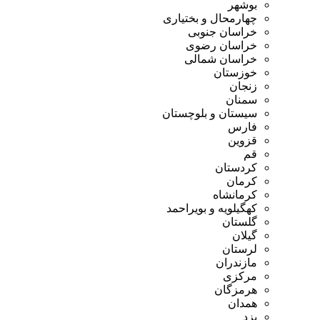
بوشهر
چهارمحال و بختیاری
خراسان جنوبی
خراسان رضوی
خراسان شمالی
خوزستان
زنجان
سمنان
سیستان و بلوچستان
فارس
قزوین
قم
کردستان
کرمان
کرمانشاه
کهگیلویه و بویراحمد
گلستان
گیلان
لرستان
مازندران
مرکزی
هرمزگان
همدان
یزد