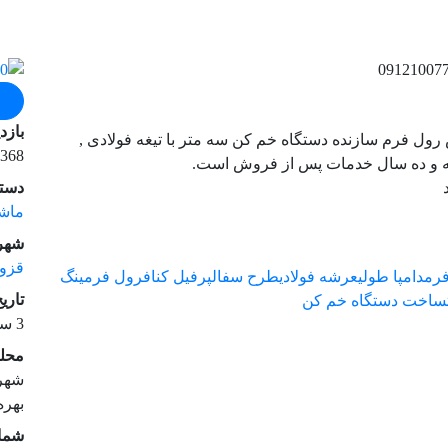
بازد
ل فرم سازنده دستگاه خم کن سه متر با تیغه فولادی ,
368 بازدید
له و ده سال خدمات پس از فروش است.
دسته
ماشی
شهر 
قزو
رم
دامپا طولی
عرشه فولادی
طرح سفال
پرفیل کناف
رول فرمینگ
تاری
ساخت دستگاه خم کن
3 سال قبل
محل
بهره
شمار