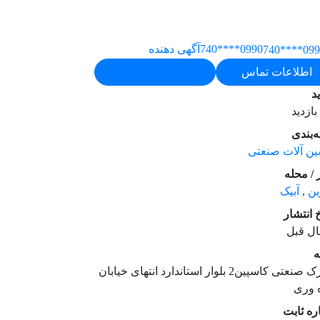
0990****740
آگهی دهنده
اطلاعات تماس
ید
‌بندی
ن آلات صنعتی
/ محله
ین
,
آبیک
خ انتشار
ه
شهرک صنعتی کاسپین2 بلوار استاندارد انتهای خیابان
 وری
ه ثابت