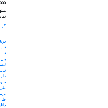
000
مبلغ
تماس
گزا
دریا
ثبت 
ثبت 
پنل 
لیست
ثبت 
طرا
تبلی
طراح
ترمی
طراح
دانل