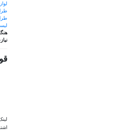
لواز
طراح
طرا
لیست
هنگا
نیاز
قو
لینک
اشتر