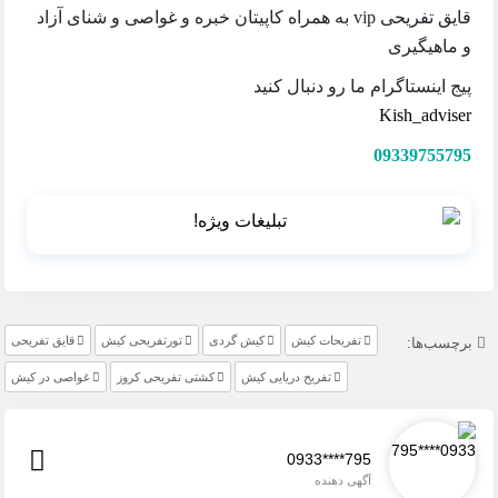
قایق تفریحی vip به همراه کاپیتان خبره و غواصی و شنای آزاد
و ماهیگیری
پیج اینستاگرام ما رو دنبال کنید
Kish_adviser
09339755795
تفریحات کیش
کیش گردی
تورتفریحی کیش
قایق تفریحی
برچسب‌ها:
تفریح دریایی کیش
کشتی تفریحی کروز
غواصی در کیش
0933****795
آگهی دهنده