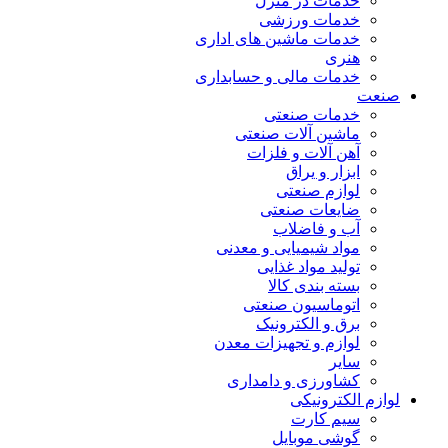
خدمات در منزل
خدمات ورزشی
خدمات ماشین های اداری
هنری
خدمات مالی و حسابداری
صنعت
خدمات صنعتی
ماشین آلات صنعتی
آهن آلات و فلزات
ابزار و یراق
لوازم صنعتی
ضایعات صنعتی
آب و فاضلاب
مواد شیمیایی و معدنی
تولید مواد غذایی
بسته بندی کالا
اتوماسیون صنعتی
برق و الکترونیک
لوازم و تجهیزات معدن
سایر
کشاورزی و دامداری
لوازم الکترونیکی
سیم کارت
گوشی موبایل