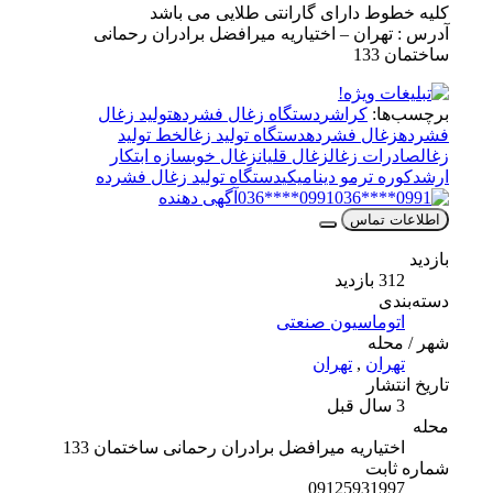
کلیه خطوط دارای گارانتی طلایی می باشد
آدرس : تهران – اختیاریه میرافضل برادران رحمانی
ساختمان 133
برچسب‌ها:
کراشر
دستگاه زغال فشرده
تولید زغال
فشرده
زغال فشرده
دستگاه تولید زغال
خط تولید
زغال
صادرات زغال
زغال قلیان
زغال خوب
سازه ابتکار
ارشد
کوره ترمو دینامیکی
دستگاه تولید زغال فشرده
0991****036
آگهی دهنده
اطلاعات تماس
بازدید
312 بازدید
دسته‌بندی
اتوماسیون صنعتی
شهر / محله
تهران
,
تهران
تاریخ انتشار
3 سال قبل
محله
اختیاریه میرافضل برادران رحمانی ساختمان 133
شماره ثابت
09125931997