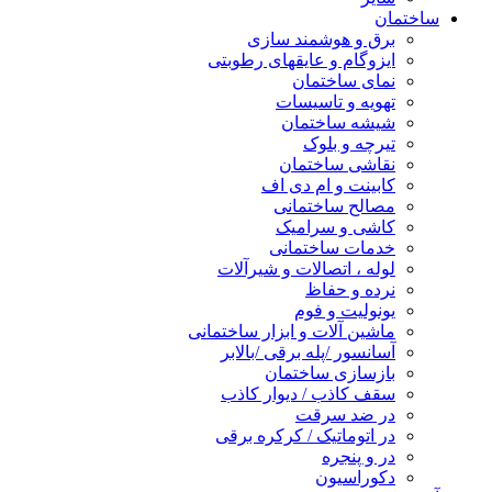
ساختمان
برق و هوشمند سازی
ایزوگام و عایقهای رطوبتی
نمای ساختمان
تهویه و تاسیسات
شیشه ساختمان
تیرچه و بلوک
نقاشی ساختمان
کابینت و ام دی اف
مصالح ساختمانی
کاشی و سرامیک
خدمات ساختمانی
لوله ، اتصالات و شیرآلات
نرده و حفاظ
یونولیت و فوم
ماشین آلات و ابزار ساختمانی
آسانسور /پله برقی /بالابر
بازسازی ساختمان
سقف کاذب / دیوار کاذب
در ضد سرقت
در اتوماتیک / کرکره برقی
در و پنجره
دکوراسیون