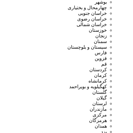
بوشهر
چهارمحال و بختیاری
خراسان جنوبی
خراسان رضوی
خراسان شمالی
خوزستان
زنجان
سمنان
سیستان و بلوچستان
فارس
قزوین
قم
کردستان
کرمان
کرمانشاه
کهگیلویه و بویراحمد
گلستان
گیلان
لرستان
مازندران
مرکزی
هرمزگان
همدان
یزد