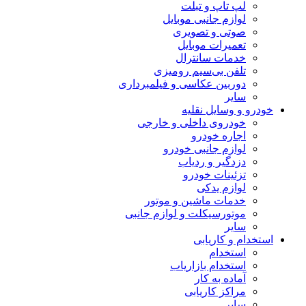
لپ تاپ و تبلت
لوازم جانبی موبایل
صوتی و تصویری
تعمیرات موبایل
خدمات سانترال
تلفن بی‌سیم رومیزی
دوربین عکاسی و فیلمبرداری
سایر
خودرو و وسایل نقلیه
خودروی داخلی و خارجی
اجاره خودرو
لوازم جانبی خودرو
دزدگیر و ردیاب
تزئینات خودرو
لوازم یدکی
خدمات ماشین و موتور
موتورسیکلت و لوازم جانبی
سایر
استخدام و کاریابی
استخدام
استخدام بازاریاب
آماده به کار
مراکز کاریابی
سایر