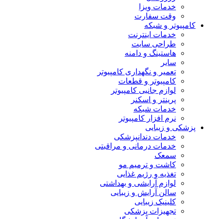
خدمات ویزا
وقت سفارت
کامپیوتر و شبکه
خدمات اینترنت
طراحی سایت
هاستینگ و دامنه
سایر
تعمیر و نگهداری کامپیوتر
کامپیوتر و قطعات
لوازم جانبی کامپیوتر
پرینتر و اسکنر
خدمات شبکه
نرم افزار کامپیوتر
پزشکی و زیبایی
خدمات دندانپزشکی
خدمات درمانی و مراقبتی
سمعک
کاشت و ترمیم مو
تغذیه و رژیم غذایی
لوازم آرایشی و بهداشتی
سالن آرایش و زیبایی
کلینیک زیبایی
تجهیزات پزشکی