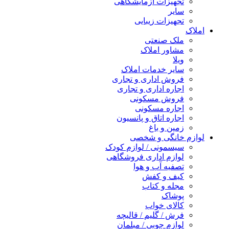
تجهیزات آزمایشگاهی
سایر
تجهیزات زیبایی
املاک
ملک صنعتی
مشاور املاک
ویلا
سایر خدمات املاک
فروش اداری و تجاری
اجاره اداری و تجاری
فروش مسکونی
اجاره مسکونی
اجاره اتاق و پانسیون
زمین و باغ
لوازم خانگی و شخصی
سیسمونی / لوازم کودک
لوازم اداری فروشگاهی
تصفیه آب و هوا
کیف و کفش
مجله و کتاب
پوشاک
کالای خواب
فرش / گلیم / قالیچه
لوازم چوبی / مبلمان