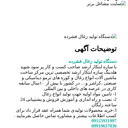
توضیحات آگهی
دستگاه تولید زغال فشرده
با سازه ابتکار ارشد صاحب کسب و کار پر سود شوید
هلدینگ سازه ابتکار ارشد تخصصى ترين مركز ساخت
ماشين آلات انواع زغال و کوره های ترمو دینامیکی و
صنعتی ،کراشر و… در كشور با بيش از ۱۰سال سابقه
كارى در عرصه هاى داخلى و بين المللى
1- تامین مواد اولیه جهت تولید انواع زغال
2- نصب و راه اندازی و آموزش فروش و پشتیبانی 24
ساعته رایگان
3-خرید محصولات تولیدی شما همراه عقد قرار داد برای
کسب اطلاعات بیشتر و مشاوره تماس حاصل بفرمایید .
09125931997
09919637036