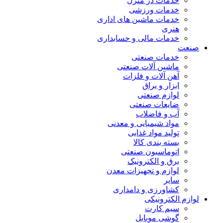
خدمات در منزل
خدمات ورزشی
خدمات ماشین های اداری
هنری
خدمات مالی و حسابداری
صنعت
خدمات صنعتی
ماشین آلات صنعتی
آهن آلات و فلزات
ابزار و یراق
لوازم صنعتی
ضایعات صنعتی
آب و فاضلاب
مواد شیمیایی و معدنی
تولید مواد غذایی
بسته بندی کالا
اتوماسیون صنعتی
برق و الکترونیک
لوازم و تجهیزات معدن
سایر
کشاورزی و دامداری
لوازم الکترونیکی
سیم کارت
گوشی موبایل