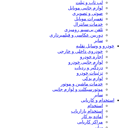
لپ تاپ و تبلت
لوازم جانبی موبایل
صوتی و تصویری
تعمیرات موبایل
خدمات سانترال
تلفن بی‌سیم رومیزی
دوربین عکاسی و فیلمبرداری
سایر
خودرو و وسایل نقلیه
خودروی داخلی و خارجی
اجاره خودرو
لوازم جانبی خودرو
دزدگیر و ردیاب
تزئینات خودرو
لوازم یدکی
خدمات ماشین و موتور
موتورسیکلت و لوازم جانبی
سایر
استخدام و کاریابی
استخدام
استخدام بازاریاب
آماده به کار
مراکز کاریابی
سایر