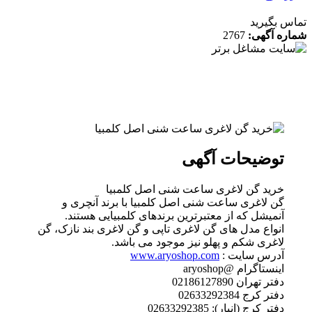
 بگیرید
ه آگهی:
2767
توضیحات آگهی
خرید گن لاغری ساعت شنی اصل کلمبیا
گن لاغری ساعت شنی اصل کلمبیا با برند آنچری و
آنمیشل که از معتبرترین برندهاى کلمبیایى هستند.
انواع مدل های گن لاغری تاپی و گن لاغری بند نازک، گن
لاغری شکم و پهلو نیز موجود می باشد.
آدرس سایت :
www.aryoshop.com
اینستاگرام @aryoshop
دفتر تهران 02186127890
دفتر کرج 02633292384
دفتر کرج (انبار): 02633292385