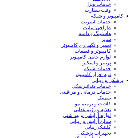
خدمات ویزا
وقت سفارت
کامپیوتر و شبکه
خدمات اینترنت
طراحی سایت
هاستینگ و دامنه
سایر
تعمیر و نگهداری کامپیوتر
کامپیوتر و قطعات
لوازم جانبی کامپیوتر
پرینتر و اسکنر
خدمات شبکه
نرم افزار کامپیوتر
پزشکی و زیبایی
خدمات دندانپزشکی
خدمات درمانی و مراقبتی
سمعک
کاشت و ترمیم مو
تغذیه و رژیم غذایی
لوازم آرایشی و بهداشتی
سالن آرایش و زیبایی
کلینیک زیبایی
تجهیزات پزشکی