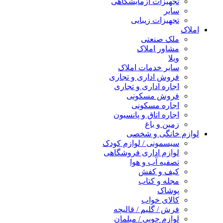
تجهیزات آزمایشگاهی
سایر
تجهیزات زیبایی
املاک
ملک صنعتی
مشاور املاک
ویلا
سایر خدمات املاک
فروش اداری و تجاری
اجاره اداری و تجاری
فروش مسکونی
اجاره مسکونی
اجاره اتاق و پانسیون
زمین و باغ
لوازم خانگی و شخصی
سیسمونی / لوازم کودک
لوازم اداری فروشگاهی
تصفیه آب و هوا
کیف و کفش
مجله و کتاب
پوشاک
کالای خواب
فرش / گلیم / قالیچه
لوازم چوبی / مبلمان