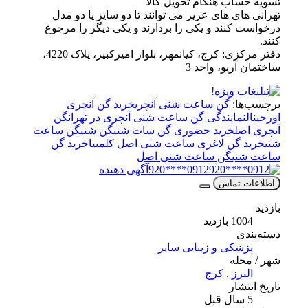
تسویه حساب هنگام تحویل کالا
تهرانی های های عزیر می توانند تا دو سایز یا دو مدل
درخواست کنند و یکی را بردارند و یکی دیگر را مرجوع
کنند.
دفتر مرکزی: کرج، کیانمهر، بلوار امیرکبیر، پلاک 4220،
ساختمان آریو، واحد 3
برچسب‌ها:
گن ساعت شنی آنچری
خرید گن آنچری
اورجینال
نمایندگی گن ساعت شنی آنچری در تهران
گن
آنچری اصل
خرید حضوری گن سات شنی
گن شنی
گن ساعت
شنی
خرید گن لاغری ساعت شنی اصل کلمبیا
خرید گن
ساعت شنی
گن ساعت شنی اصل
0912****920
آگهی دهنده
اطلاعات تماس
بازدید
1004 بازدید
دسته‌بندی
پزشکی و زیبایی
سایر
شهر / محله
البرز
,
کرج
تاریخ انتشار
5 سال قبل