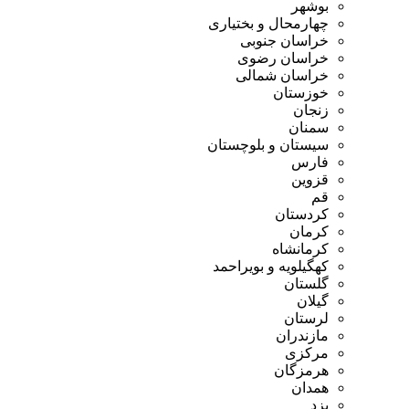
بوشهر
چهارمحال و بختیاری
خراسان جنوبی
خراسان رضوی
خراسان شمالی
خوزستان
زنجان
سمنان
سیستان و بلوچستان
فارس
قزوین
قم
کردستان
کرمان
کرمانشاه
کهگیلویه و بویراحمد
گلستان
گیلان
لرستان
مازندران
مرکزی
هرمزگان
همدان
یزد