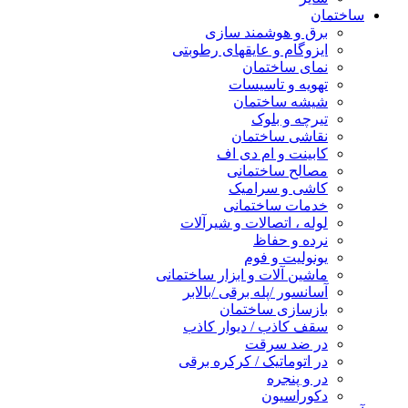
ساختمان
برق و هوشمند سازی
ایزوگام و عایقهای رطوبتی
نمای ساختمان
تهویه و تاسیسات
شیشه ساختمان
تیرچه و بلوک
نقاشی ساختمان
کابینت و ام دی اف
مصالح ساختمانی
کاشی و سرامیک
خدمات ساختمانی
لوله ، اتصالات و شیرآلات
نرده و حفاظ
یونولیت و فوم
ماشین آلات و ابزار ساختمانی
آسانسور /پله برقی /بالابر
بازسازی ساختمان
سقف کاذب / دیوار کاذب
در ضد سرقت
در اتوماتیک / کرکره برقی
در و پنجره
دکوراسیون