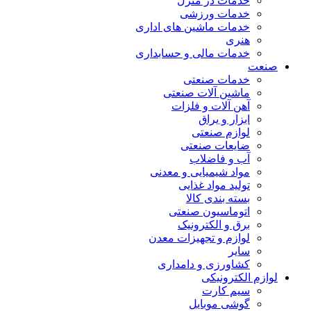
خدمات در منزل
خدمات ورزشی
خدمات ماشین های اداری
هنری
خدمات مالی و حسابداری
صنعت
خدمات صنعتی
ماشین آلات صنعتی
آهن آلات و فلزات
ابزار و یراق
لوازم صنعتی
ضایعات صنعتی
آب و فاضلاب
مواد شیمیایی و معدنی
تولید مواد غذایی
بسته بندی کالا
اتوماسیون صنعتی
برق و الکترونیک
لوازم و تجهیزات معدن
سایر
کشاورزی و دامداری
لوازم الکترونیکی
سیم کارت
گوشی موبایل