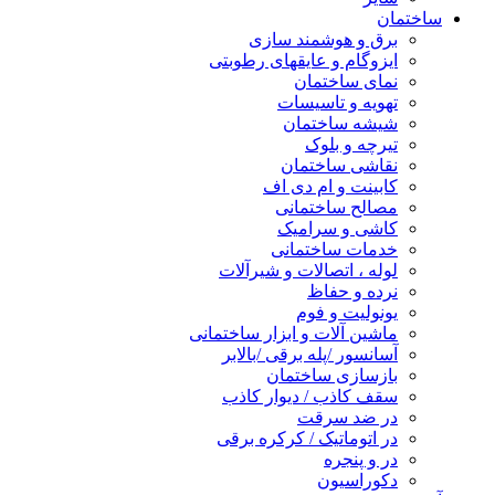
ساختمان
برق و هوشمند سازی
ایزوگام و عایقهای رطوبتی
نمای ساختمان
تهویه و تاسیسات
شیشه ساختمان
تیرچه و بلوک
نقاشی ساختمان
کابینت و ام دی اف
مصالح ساختمانی
کاشی و سرامیک
خدمات ساختمانی
لوله ، اتصالات و شیرآلات
نرده و حفاظ
یونولیت و فوم
ماشین آلات و ابزار ساختمانی
آسانسور /پله برقی /بالابر
بازسازی ساختمان
سقف کاذب / دیوار کاذب
در ضد سرقت
در اتوماتیک / کرکره برقی
در و پنجره
دکوراسیون