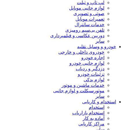
لپ تاپ و تبلت
لوازم جانبی موبایل
صوتی و تصویری
تعمیرات موبایل
خدمات سانترال
تلفن بی‌سیم رومیزی
دوربین عکاسی و فیلمبرداری
سایر
خودرو و وسایل نقلیه
خودروی داخلی و خارجی
اجاره خودرو
لوازم جانبی خودرو
دزدگیر و ردیاب
تزئینات خودرو
لوازم یدکی
خدمات ماشین و موتور
موتورسیکلت و لوازم جانبی
سایر
استخدام و کاریابی
استخدام
استخدام بازاریاب
آماده به کار
مراکز کاریابی
سایر