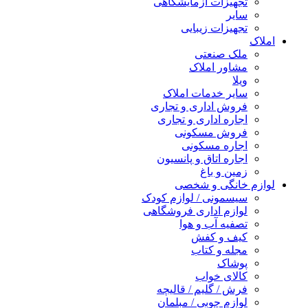
تجهیزات آزمایشگاهی
سایر
تجهیزات زیبایی
املاک
ملک صنعتی
مشاور املاک
ویلا
سایر خدمات املاک
فروش اداری و تجاری
اجاره اداری و تجاری
فروش مسکونی
اجاره مسکونی
اجاره اتاق و پانسیون
زمین و باغ
لوازم خانگی و شخصی
سیسمونی / لوازم کودک
لوازم اداری فروشگاهی
تصفیه آب و هوا
کیف و کفش
مجله و کتاب
پوشاک
کالای خواب
فرش / گلیم / قالیچه
لوازم چوبی / مبلمان