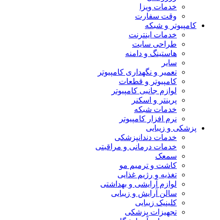
خدمات ویزا
وقت سفارت
کامپیوتر و شبکه
خدمات اینترنت
طراحی سایت
هاستینگ و دامنه
سایر
تعمیر و نگهداری کامپیوتر
کامپیوتر و قطعات
لوازم جانبی کامپیوتر
پرینتر و اسکنر
خدمات شبکه
نرم افزار کامپیوتر
پزشکی و زیبایی
خدمات دندانپزشکی
خدمات درمانی و مراقبتی
سمعک
کاشت و ترمیم مو
تغذیه و رژیم غذایی
لوازم آرایشی و بهداشتی
سالن آرایش و زیبایی
کلینیک زیبایی
تجهیزات پزشکی