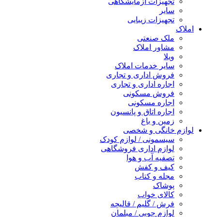
تجهیزات آزمایشگاهی
سایر
تجهیزات زیبایی
املاک
ملک صنعتی
مشاور املاک
ویلا
سایر خدمات املاک
فروش اداری و تجاری
اجاره اداری و تجاری
فروش مسکونی
اجاره مسکونی
اجاره اتاق و پانسیون
زمین و باغ
لوازم خانگی و شخصی
سیسمونی / لوازم کودک
لوازم اداری فروشگاهی
تصفیه آب و هوا
کیف و کفش
مجله و کتاب
پوشاک
کالای خواب
فرش / گلیم / قالیچه
لوازم چوبی / مبلمان