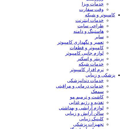
خدمات ویزا
وقت سفارت
کامپیوتر و شبکه
خدمات اینترنت
طراحی سایت
هاستینگ و دامنه
سایر
تعمیر و نگهداری کامپیوتر
کامپیوتر و قطعات
لوازم جانبی کامپیوتر
پرینتر و اسکنر
خدمات شبکه
نرم افزار کامپیوتر
پزشکی و زیبایی
خدمات دندانپزشکی
خدمات درمانی و مراقبتی
سمعک
کاشت و ترمیم مو
تغذیه و رژیم غذایی
لوازم آرایشی و بهداشتی
سالن آرایش و زیبایی
کلینیک زیبایی
تجهیزات پزشکی