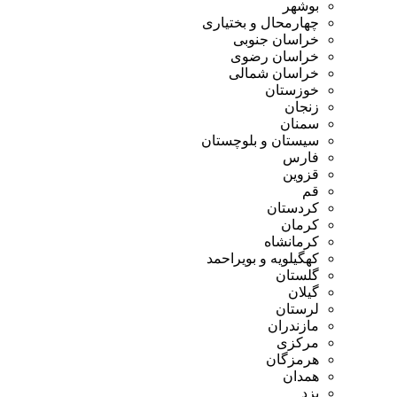
بوشهر
چهارمحال و بختیاری
خراسان جنوبی
خراسان رضوی
خراسان شمالی
خوزستان
زنجان
سمنان
سیستان و بلوچستان
فارس
قزوین
قم
کردستان
کرمان
کرمانشاه
کهگیلویه و بویراحمد
گلستان
گیلان
لرستان
مازندران
مرکزی
هرمزگان
همدان
یزد