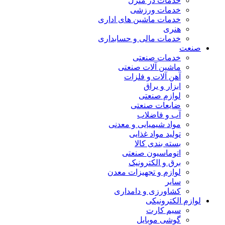
خدمات در منزل
خدمات ورزشی
خدمات ماشین های اداری
هنری
خدمات مالی و حسابداری
صنعت
خدمات صنعتی
ماشین آلات صنعتی
آهن آلات و فلزات
ابزار و یراق
لوازم صنعتی
ضایعات صنعتی
آب و فاضلاب
مواد شیمیایی و معدنی
تولید مواد غذایی
بسته بندی کالا
اتوماسیون صنعتی
برق و الکترونیک
لوازم و تجهیزات معدن
سایر
کشاورزی و دامداری
لوازم الکترونیکی
سیم کارت
گوشی موبایل