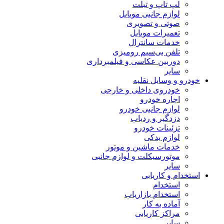
لپ تاپ و تبلت
لوازم جانبی موبایل
صوتی و تصویری
تعمیرات موبایل
خدمات سانترال
تلفن بی‌سیم رومیزی
دوربین عکاسی و فیلمبرداری
سایر
خودرو و وسایل نقلیه
خودروی داخلی و خارجی
اجاره خودرو
لوازم جانبی خودرو
دزدگیر و ردیاب
تزئینات خودرو
لوازم یدکی
خدمات ماشین و موتور
موتورسیکلت و لوازم جانبی
سایر
استخدام و کاریابی
استخدام
استخدام بازاریاب
آماده به کار
مراکز کاریابی
سایر