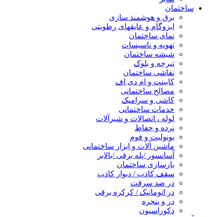
ساختمان
برق و هوشمند سازی
ایزوگام و عایقهای رطوبتی
نمای ساختمان
تهویه و تاسیسات
شیشه ساختمان
تیرچه و بلوک
نقاشی ساختمان
کابینت و ام دی اف
مصالح ساختمانی
کاشی و سرامیک
خدمات ساختمانی
لوله ، اتصالات و شیرآلات
نرده و حفاظ
یونولیت و فوم
ماشین آلات و ابزار ساختمانی
آسانسور /پله برقی /بالابر
بازسازی ساختمان
سقف کاذب / دیوار کاذب
در ضد سرقت
در اتوماتیک / کرکره برقی
در و پنجره
دکوراسیون