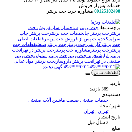
خدمات پس از فروش
09125102498
مشاوره خرید جت پرینتر
برچسب‌ها:
جت پرینتر ساختمان سازی
فروش جت
پرینتر
جت پرینتر چاپ
خدمات جت پرینتر
جت پرینتر چاپ
سرامیک
خدمات پس از فروش جت پرینتر
قطعات اصلی
جت پرینتر
گارانتی جت پرینتر
جت پرینترصنعتی
قطعات جت
پرینتر
جت پرینتر
مشاوره جت پرینتر
جت پرینتر در تهران
جت
پرینتر آرایشی
خرید جت پرینتر
جت پرینتر سلولزی
جت پرینتر
صنعتی در تهران
جت پرینتر داروسازی
جت پرینتر مواد غذایی
0912****498
آگهی دهنده
اطلاعات تماس
بازدید
369 بازدید
دسته‌بندی
خدمات صنعتی
صنعت
ماشین آلات صنعتی
شهر / محله
تهران
,
تهران
تاریخ انتشار
2 سال قبل
مبلغ