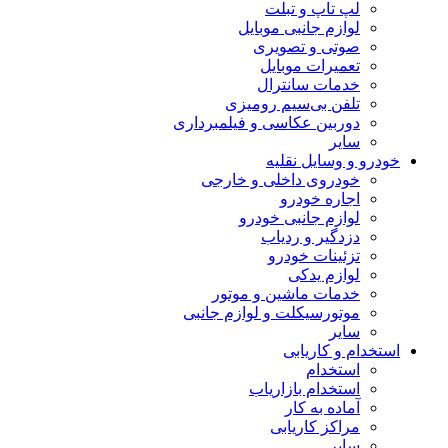
لپ تاپ و تبلت
لوازم جانبی موبایل
صوتی و تصویری
تعمیرات موبایل
خدمات سانترال
تلفن بی‌سیم رومیزی
دوربین عکاسی و فیلمبرداری
سایر
خودرو و وسایل نقلیه
خودروی داخلی و خارجی
اجاره خودرو
لوازم جانبی خودرو
دزدگیر و ردیاب
تزئینات خودرو
لوازم یدکی
خدمات ماشین و موتور
موتورسیکلت و لوازم جانبی
سایر
استخدام و کاریابی
استخدام
استخدام بازاریاب
آماده به کار
مراکز کاریابی
سایر