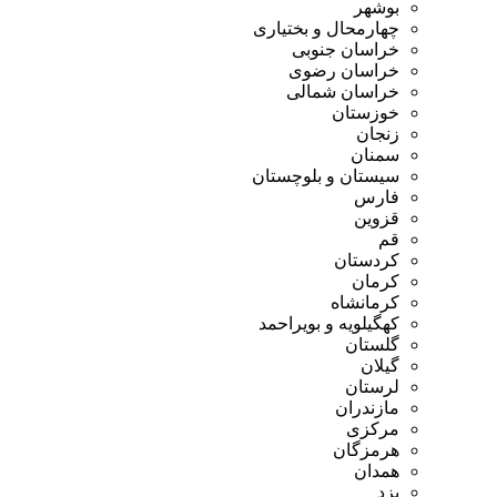
بوشهر
چهارمحال و بختیاری
خراسان جنوبی
خراسان رضوی
خراسان شمالی
خوزستان
زنجان
سمنان
سیستان و بلوچستان
فارس
قزوین
قم
کردستان
کرمان
کرمانشاه
کهگیلویه و بویراحمد
گلستان
گیلان
لرستان
مازندران
مرکزی
هرمزگان
همدان
یزد