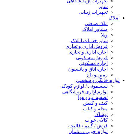
تجهیزات آزمایشگاهی
سایر
تجهیزات زیبایی
املاک
ملک صنعتی
مشاور املاک
ویلا
سایر خدمات املاک
فروش اداری و تجاری
اجاره اداری و تجاری
فروش مسکونی
اجاره مسکونی
اجاره اتاق و پانسیون
زمین و باغ
لوازم خانگی و شخصی
سیسمونی / لوازم کودک
لوازم اداری فروشگاهی
تصفیه آب و هوا
کیف و کفش
مجله و کتاب
پوشاک
کالای خواب
فرش / گلیم / قالیچه
لوازم چوبی / مبلمان