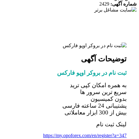
ه آگهی:
2429
توضیحات آگهی
ثبت نام در بروکر اوپو فارکس
به همره امکان کپی ترید
سریع ترین سرور ها
بدون کمیسیون
پشتیبانی 24 ساعته فارسی
بیش از 300 ابزار معاملاتی
لینک ثبت نام
https://my.opoforex.com/en/register?a=347