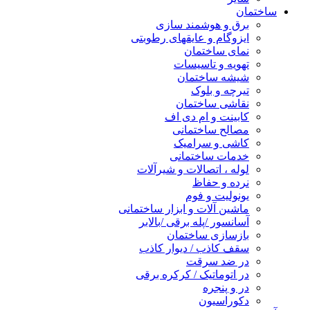
ساختمان
برق و هوشمند سازی
ایزوگام و عایقهای رطوبتی
نمای ساختمان
تهویه و تاسیسات
شیشه ساختمان
تیرچه و بلوک
نقاشی ساختمان
کابینت و ام دی اف
مصالح ساختمانی
کاشی و سرامیک
خدمات ساختمانی
لوله ، اتصالات و شیرآلات
نرده و حفاظ
یونولیت و فوم
ماشین آلات و ابزار ساختمانی
آسانسور /پله برقی /بالابر
بازسازی ساختمان
سقف کاذب / دیوار کاذب
در ضد سرقت
در اتوماتیک / کرکره برقی
در و پنجره
دکوراسیون