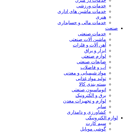
خدمات در منزل
خدمات ورزشی
خدمات ماشین های اداری
هنری
خدمات مالی و حسابداری
صنعت
خدمات صنعتی
ماشین آلات صنعتی
آهن آلات و فلزات
ابزار و یراق
لوازم صنعتی
ضایعات صنعتی
آب و فاضلاب
مواد شیمیایی و معدنی
تولید مواد غذایی
بسته بندی کالا
اتوماسیون صنعتی
برق و الکترونیک
لوازم و تجهیزات معدن
سایر
کشاورزی و دامداری
لوازم الکترونیکی
سیم کارت
گوشی موبایل