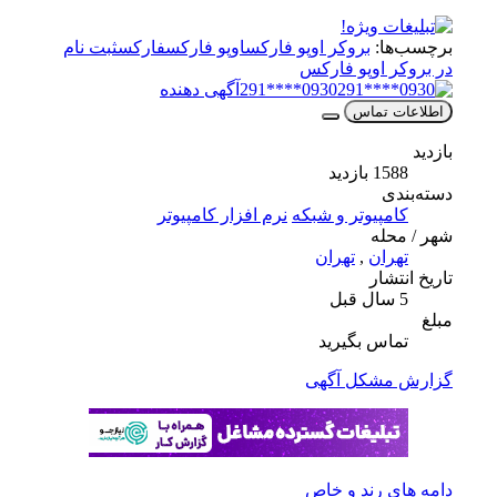
برچسب‌ها:
بروکر اوپو فارکس
اوپو فارکس
فارکس
ثبت نام
در بروکر اوپو فارکس
0930****291
آگهی دهنده
اطلاعات تماس
بازدید
1588 بازدید
دسته‌بندی
کامپیوتر و شبکه
نرم افزار کامپیوتر
شهر / محله
تهران
,
تهران
تاریخ انتشار
5 سال قبل
مبلغ
تماس بگیرید
گزارش مشکل آگهی
دامه های رند و خاص