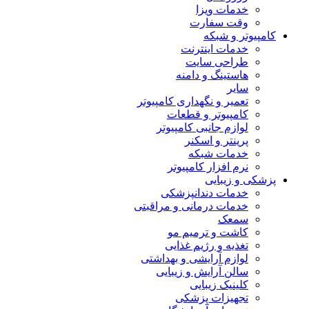
خدمات ویزا
وقت سفارت
کامپیوتر و شبکه
خدمات اینترنت
طراحی سایت
هاستینگ و دامنه
سایر
تعمیر و نگهداری کامپیوتر
کامپیوتر و قطعات
لوازم جانبی کامپیوتر
پرینتر و اسکنر
خدمات شبکه
نرم افزار کامپیوتر
پزشکی و زیبایی
خدمات دندانپزشکی
خدمات درمانی و مراقبتی
سمعک
کاشت و ترمیم مو
تغذیه و رژیم غذایی
لوازم آرایشی و بهداشتی
سالن آرایش و زیبایی
کلینیک زیبایی
تجهیزات پزشکی