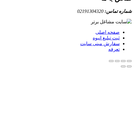
ه تماس:
02191304320
صفحه اصلی
ثبت تبلیغ انبوه
سفارش مینی سایت
تعرفه