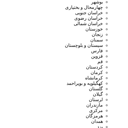
بوشهر
چهارمحال و بختیاری
خراسان جنوبی
خراسان رضوی
خراسان شمالی
خوزستان
زنجان
سمنان
سیستان و بلوچستان
فارس
قزوین
قم
کردستان
کرمان
کرمانشاه
کهگیلویه و بویراحمد
گلستان
گیلان
لرستان
مازندران
مرکزی
هرمزگان
همدان
یزد