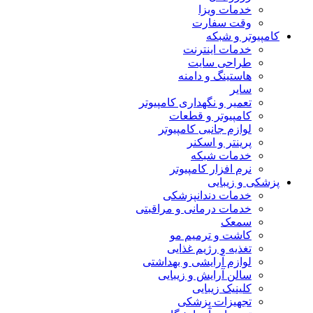
خدمات ویزا
وقت سفارت
کامپیوتر و شبکه
خدمات اینترنت
طراحی سایت
هاستینگ و دامنه
سایر
تعمیر و نگهداری کامپیوتر
کامپیوتر و قطعات
لوازم جانبی کامپیوتر
پرینتر و اسکنر
خدمات شبکه
نرم افزار کامپیوتر
پزشکی و زیبایی
خدمات دندانپزشکی
خدمات درمانی و مراقبتی
سمعک
کاشت و ترمیم مو
تغذیه و رژیم غذایی
لوازم آرایشی و بهداشتی
سالن آرایش و زیبایی
کلینیک زیبایی
تجهیزات پزشکی