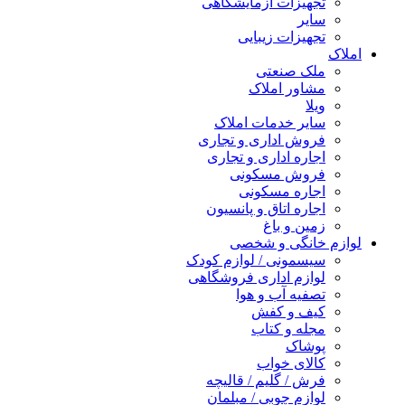
تجهیزات آزمایشگاهی
سایر
تجهیزات زیبایی
املاک
ملک صنعتی
مشاور املاک
ویلا
سایر خدمات املاک
فروش اداری و تجاری
اجاره اداری و تجاری
فروش مسکونی
اجاره مسکونی
اجاره اتاق و پانسیون
زمین و باغ
لوازم خانگی و شخصی
سیسمونی / لوازم کودک
لوازم اداری فروشگاهی
تصفیه آب و هوا
کیف و کفش
مجله و کتاب
پوشاک
کالای خواب
فرش / گلیم / قالیچه
لوازم چوبی / مبلمان