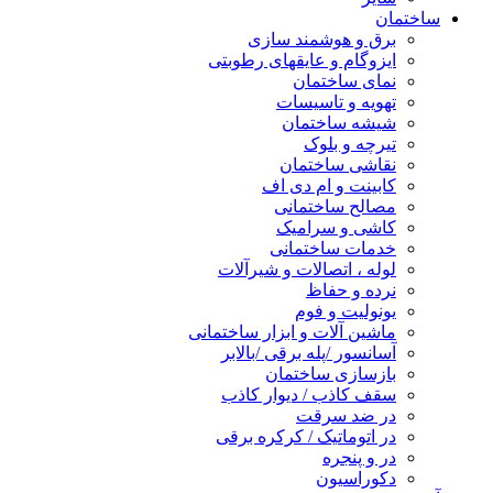
ساختمان
برق و هوشمند سازی
ایزوگام و عایقهای رطوبتی
نمای ساختمان
تهویه و تاسیسات
شیشه ساختمان
تیرچه و بلوک
نقاشی ساختمان
کابینت و ام دی اف
مصالح ساختمانی
کاشی و سرامیک
خدمات ساختمانی
لوله ، اتصالات و شیرآلات
نرده و حفاظ
یونولیت و فوم
ماشین آلات و ابزار ساختمانی
آسانسور /پله برقی /بالابر
بازسازی ساختمان
سقف کاذب / دیوار کاذب
در ضد سرقت
در اتوماتیک / کرکره برقی
در و پنجره
دکوراسیون