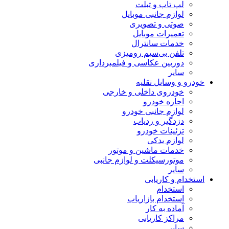
لپ تاپ و تبلت
لوازم جانبی موبایل
صوتی و تصویری
تعمیرات موبایل
خدمات سانترال
تلفن بی‌سیم رومیزی
دوربین عکاسی و فیلمبرداری
سایر
خودرو و وسایل نقلیه
خودروی داخلی و خارجی
اجاره خودرو
لوازم جانبی خودرو
دزدگیر و ردیاب
تزئینات خودرو
لوازم یدکی
خدمات ماشین و موتور
موتورسیکلت و لوازم جانبی
سایر
استخدام و کاریابی
استخدام
استخدام بازاریاب
آماده به کار
مراکز کاریابی
سایر