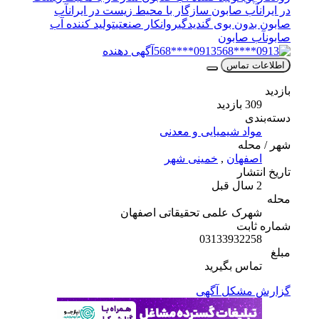
در ایران
آب صابون سازگار با محیط زیست در ایران
آب
صابون بدون بوی گندیدگی
روانکار صنعتی
تولید کننده آب
صابون
آب صابون
0913****568
آگهی دهنده
اطلاعات تماس
بازدید
309 بازدید
دسته‌بندی
مواد شیمیایی و معدنی
شهر / محله
اصفهان
,
خمینی شهر
تاریخ انتشار
2 سال قبل
محله
شهرک علمی تحقیقاتی اصفهان
شماره ثابت
03133932258
مبلغ
تماس بگیرید
گزارش مشکل آگهی