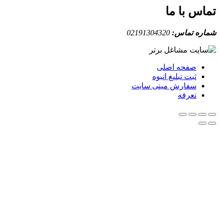
س با ما
ه تماس:
02191304320
صفحه اصلی
ثبت تبلیغ انبوه
سفارش مینی سایت
تعرفه