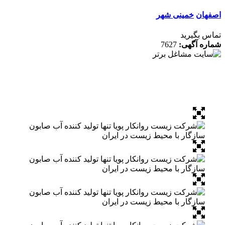
ان
خمینی شهر
 بگیرید
ه آگهی:
7627