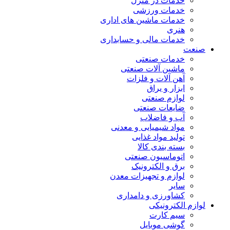
خدمات در منزل
خدمات ورزشی
خدمات ماشین های اداری
هنری
خدمات مالی و حسابداری
صنعت
خدمات صنعتی
ماشین آلات صنعتی
آهن آلات و فلزات
ابزار و یراق
لوازم صنعتی
ضایعات صنعتی
آب و فاضلاب
مواد شیمیایی و معدنی
تولید مواد غذایی
بسته بندی کالا
اتوماسیون صنعتی
برق و الکترونیک
لوازم و تجهیزات معدن
سایر
کشاورزی و دامداری
لوازم الکترونیکی
سیم کارت
گوشی موبایل