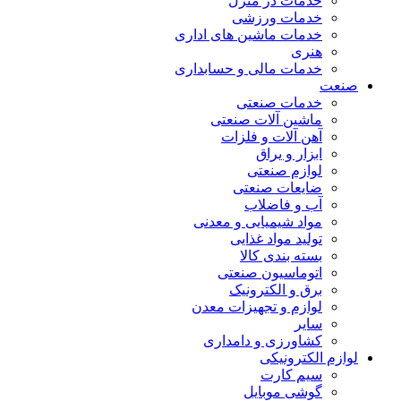
خدمات در منزل
خدمات ورزشی
خدمات ماشین های اداری
هنری
خدمات مالی و حسابداری
صنعت
خدمات صنعتی
ماشین آلات صنعتی
آهن آلات و فلزات
ابزار و یراق
لوازم صنعتی
ضایعات صنعتی
آب و فاضلاب
مواد شیمیایی و معدنی
تولید مواد غذایی
بسته بندی کالا
اتوماسیون صنعتی
برق و الکترونیک
لوازم و تجهیزات معدن
سایر
کشاورزی و دامداری
لوازم الکترونیکی
سیم کارت
گوشی موبایل