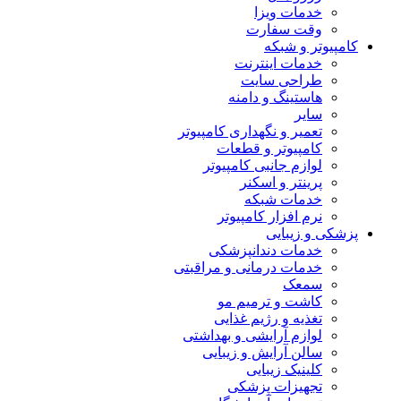
خدمات ویزا
وقت سفارت
کامپیوتر و شبکه
خدمات اینترنت
طراحی سایت
هاستینگ و دامنه
سایر
تعمیر و نگهداری کامپیوتر
کامپیوتر و قطعات
لوازم جانبی کامپیوتر
پرینتر و اسکنر
خدمات شبکه
نرم افزار کامپیوتر
پزشکی و زیبایی
خدمات دندانپزشکی
خدمات درمانی و مراقبتی
سمعک
کاشت و ترمیم مو
تغذیه و رژیم غذایی
لوازم آرایشی و بهداشتی
سالن آرایش و زیبایی
کلینیک زیبایی
تجهیزات پزشکی