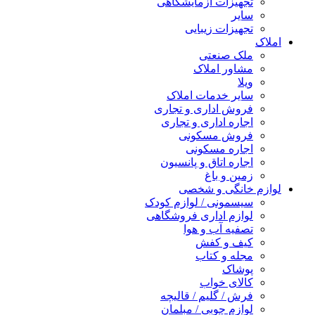
تجهیزات آزمایشگاهی
سایر
تجهیزات زیبایی
املاک
ملک صنعتی
مشاور املاک
ویلا
سایر خدمات املاک
فروش اداری و تجاری
اجاره اداری و تجاری
فروش مسکونی
اجاره مسکونی
اجاره اتاق و پانسیون
زمین و باغ
لوازم خانگی و شخصی
سیسمونی / لوازم کودک
لوازم اداری فروشگاهی
تصفیه آب و هوا
کیف و کفش
مجله و کتاب
پوشاک
کالای خواب
فرش / گلیم / قالیچه
لوازم چوبی / مبلمان