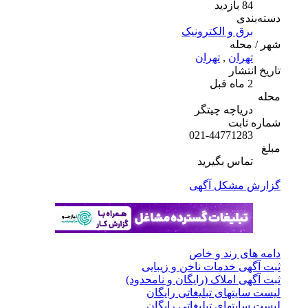
84 بازدید
دسته‌بندی
برق و الکترونیک
شهر / محله
تهران
,
تهران
تاریخ انتشار
2 ماه قبل
محله
دریاچه چیتگر
شماره ثابت
021-44771283
مبلغ
تماس بگیرید
گزارش مشکل آگهی
دامه های رند و خاص
ثبت آگهی خدمات ناخن و زیبایی
ثبت آگهی املاک (رایگان و نامحدود)
لیست سایتهای تبلیغاتی رایگان
لیست سایتهای تبلیغاتی رایگان