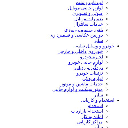
لپ تاپ و تبلت
لوازم جانبی موبایل
صوتی و تصویری
تعمیرات موبایل
خدمات سانترال
تلفن بی‌سیم رومیزی
دوربین عکاسی و فیلمبرداری
سایر
خودرو و وسایل نقلیه
خودروی داخلی و خارجی
اجاره خودرو
لوازم جانبی خودرو
دزدگیر و ردیاب
تزئینات خودرو
لوازم یدکی
خدمات ماشین و موتور
موتورسیکلت و لوازم جانبی
سایر
استخدام و کاریابی
استخدام
استخدام بازاریاب
آماده به کار
مراکز کاریابی
سایر