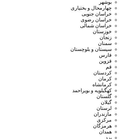
بوشهر
چهارمحال و بختیاری
خراسان جنوبی
خراسان رضوی
خراسان شمالی
خوزستان
زنجان
سمنان
سیستان و بلوچستان
فارس
قزوین
قم
کردستان
کرمان
کرمانشاه
کهگیلویه و بویراحمد
گلستان
گیلان
لرستان
مازندران
مرکزی
هرمزگان
همدان
یزد