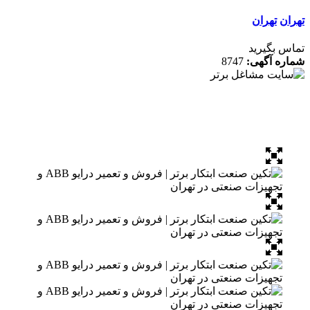
ن
تهران
 بگیرید
ه آگهی:
8747