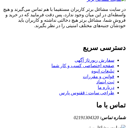
ایت مشاغل برتر کاربران مستقیما با هم تماس می‌گیرند و هیچ
ه‌ای در این میان وجود ندارد، پس دقت فرمایید که در خرید و
ِ شما، مشاغل برتر هیچ دخالتی نداشته و کاربران باید
ان جنبه‌های مختلف امنیتی را در نظر بگیرند.
ترسی سریع
سفارش رپورتاژ آگهی
صفحه اختصاصی کسب و کار شما
تبلیغات انبوه
قوانین و مقررات
ثبت اینماد
درباره ما
طراحی سایت : ققنوس پارس
س با ما
ه تماس:
02191304320