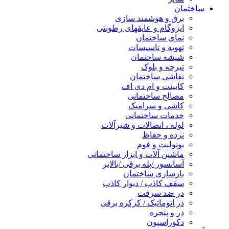
ساختمان
برق و هوشمند سازی
ایزوگام و عایقهای رطوبتی
نمای ساختمان
تهویه و تاسیسات
شیشه ساختمان
تیرچه و بلوک
نقاشی ساختمان
کابینت و ام دی اف
مصالح ساختمانی
کاشی و سرامیک
خدمات ساختمانی
لوله ، اتصالات و شیرآلات
نرده و حفاظ
یونولیت و فوم
ماشین آلات و ابزار ساختمانی
آسانسور /پله برقی /بالابر
بازسازی ساختمان
سقف کاذب / دیوار کاذب
در ضد سرقت
در اتوماتیک / کرکره برقی
در و پنجره
دکوراسیون