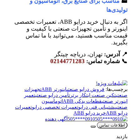
🏭
مناسب برای صنایع برق، اتوماسیون و
تولیدی‌ها
اگر به دنبال خرید درایو ABB، تعمیرات تخصصی
اینورتر و تأمین تجهیزات صنعتی با کیفیت و
قیمت مناسب هستید، می‌توانید با ما تماس
بگیرید.
📍 آدرس:
تهران، دریاچه چیتگر
📞 شماره تماس:
02144771283
برچسب‌ها:
فروش درایو صنعتی
اینورتر ABB
تجهیزات
صنعتی
تکین صنعت ابتکار برتر
تأمین درایو صنعتی
تعمیر
اینورتر صنعتی
قطعات یدکی ABB
اتوماسیون
صنعتی
پشتیبانی فنی درایو
تعمیرات تخصصی درایو
تعمیرات
درایو ABB
خرید درایو ABB
0910****505
آگهی دهنده
اطلاعات تماس
بازدید