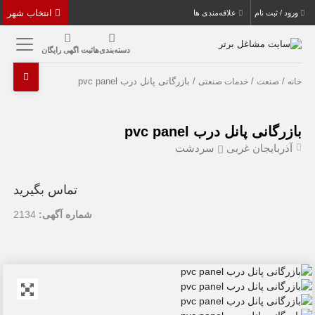
انتخاب شهر
ورود / ثبت نام
علاقه‌مندی ها
دسته‌بندی‌ها
ثبت اگهی رایگان
/
/
/ بازرگانی پانل درب pvc panel
خانه
صنعت
خدمات صنعتی
بازرگانی پانل درب pvc panel
آذربایجان غربی
سردشت
تماس بگیرید
شماره آگهی:
2134