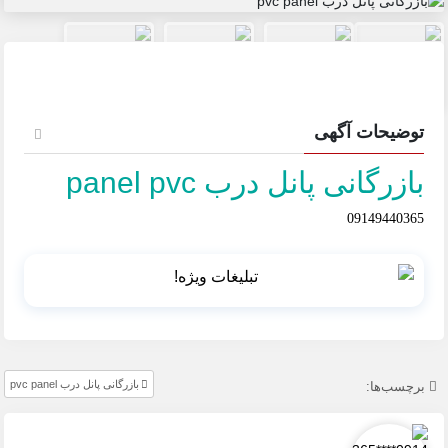
توضیحات آگهی
بازرگانی پانل درب panel pvc
09149440365
بازرگانی پانل درب pvc panel
برچسب‌ها: