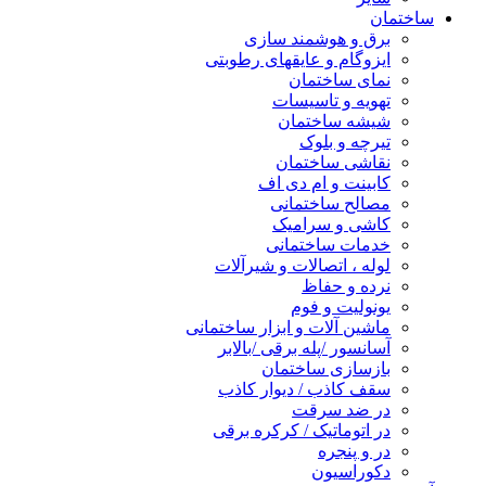
ساختمان
برق و هوشمند سازی
ایزوگام و عایقهای رطوبتی
نمای ساختمان
تهویه و تاسیسات
شیشه ساختمان
تیرچه و بلوک
نقاشی ساختمان
کابینت و ام دی اف
مصالح ساختمانی
کاشی و سرامیک
خدمات ساختمانی
لوله ، اتصالات و شیرآلات
نرده و حفاظ
یونولیت و فوم
ماشین آلات و ابزار ساختمانی
آسانسور /پله برقی /بالابر
بازسازی ساختمان
سقف کاذب / دیوار کاذب
در ضد سرقت
در اتوماتیک / کرکره برقی
در و پنجره
دکوراسیون