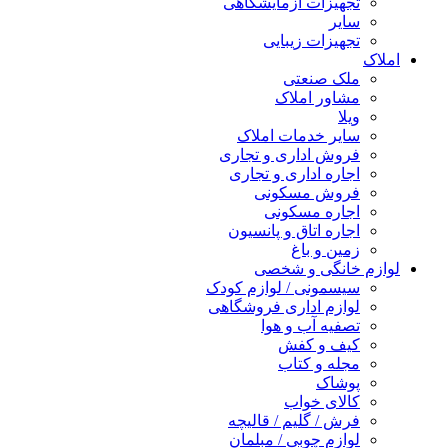
تجهیزات آزمایشگاهی
سایر
تجهیزات زیبایی
املاک
ملک صنعتی
مشاور املاک
ویلا
سایر خدمات املاک
فروش اداری و تجاری
اجاره اداری و تجاری
فروش مسکونی
اجاره مسکونی
اجاره اتاق و پانسیون
زمین و باغ
لوازم خانگی و شخصی
سیسمونی / لوازم کودک
لوازم اداری فروشگاهی
تصفیه آب و هوا
کیف و کفش
مجله و کتاب
پوشاک
کالای خواب
فرش / گلیم / قالیچه
لوازم چوبی / مبلمان