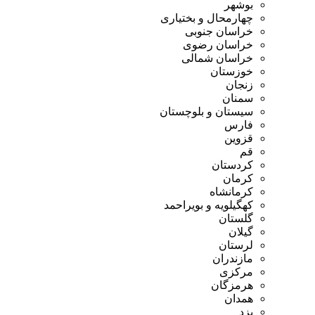
بوشهر
چهارمحال و بختیاری
خراسان جنوبی
خراسان رضوی
خراسان شمالی
خوزستان
زنجان
سمنان
سیستان و بلوچستان
فارس
قزوین
قم
کردستان
کرمان
کرمانشاه
کهگیلویه و بویراحمد
گلستان
گیلان
لرستان
مازندران
مرکزی
هرمزگان
همدان
یزد