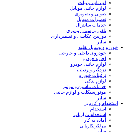
لپ تاپ و تبلت
لوازم جانبی موبایل
صوتی و تصویری
تعمیرات موبایل
خدمات سانترال
تلفن بی‌سیم رومیزی
دوربین عکاسی و فیلمبرداری
سایر
خودرو و وسایل نقلیه
خودروی داخلی و خارجی
اجاره خودرو
لوازم جانبی خودرو
دزدگیر و ردیاب
تزئینات خودرو
لوازم یدکی
خدمات ماشین و موتور
موتورسیکلت و لوازم جانبی
سایر
استخدام و کاریابی
استخدام
استخدام بازاریاب
آماده به کار
مراکز کاریابی
سایر