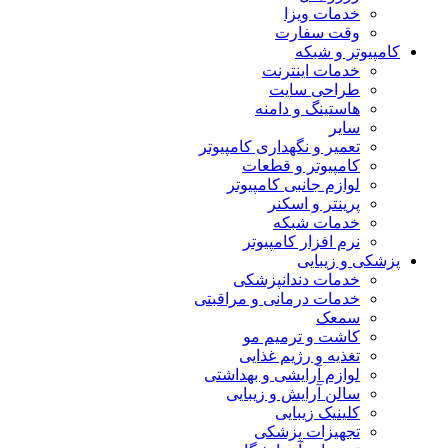
خدمات ویزا
وقت سفارت
کامپیوتر و شبکه
خدمات اینترنت
طراحی سایت
هاستینگ و دامنه
سایر
تعمیر و نگهداری کامپیوتر
کامپیوتر و قطعات
لوازم جانبی کامپیوتر
پرینتر و اسکنر
خدمات شبکه
نرم افزار کامپیوتر
پزشکی و زیبایی
خدمات دندانپزشکی
خدمات درمانی و مراقبتی
سمعک
کاشت و ترمیم مو
تغذیه و رژیم غذایی
لوازم آرایشی و بهداشتی
سالن آرایش و زیبایی
کلینیک زیبایی
تجهیزات پزشکی