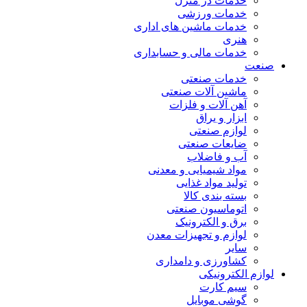
خدمات در منزل
خدمات ورزشی
خدمات ماشین های اداری
هنری
خدمات مالی و حسابداری
صنعت
خدمات صنعتی
ماشین آلات صنعتی
آهن آلات و فلزات
ابزار و یراق
لوازم صنعتی
ضایعات صنعتی
آب و فاضلاب
مواد شیمیایی و معدنی
تولید مواد غذایی
بسته بندی کالا
اتوماسیون صنعتی
برق و الکترونیک
لوازم و تجهیزات معدن
سایر
کشاورزی و دامداری
لوازم الکترونیکی
سیم کارت
گوشی موبایل