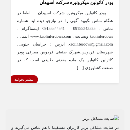
پودر کائولین میکرونیزه شرکت اسپیدان
پودر کائولین میکرونیزه شرکت اسپیدان لطفا در
هنگام تماس بگویید آگهی را در نیازجو دیده اید. شماره
تماس : 09155343525 – 09155344541 اینستاگرام :
kaolinferdows وبسایت : www.kaolinferdows.com ایمیل :
kaolinferdows@gmail.com آدرس : خراسان جنوبی،
شهرستان فردوس،شهرک صنعتی فردوس معرفی پودر
کائولین کائولین یک ماده معدنی طبیعی است که در
صنعت کشاورزی […]
بیشتر بخوانید
در سایت مشاغل برتر کاربران مستقیما با هم تماس می‌گیرند و