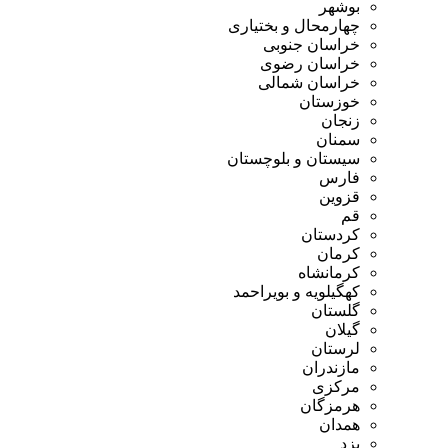
بوشهر
چهارمحال و بختیاری
خراسان جنوبی
خراسان رضوی
خراسان شمالی
خوزستان
زنجان
سمنان
سیستان و بلوچستان
فارس
قزوین
قم
کردستان
کرمان
کرمانشاه
کهگیلویه و بویراحمد
گلستان
گیلان
لرستان
مازندران
مرکزی
هرمزگان
همدان
یزد