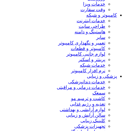
خدمات ویزا
وقت سفارت
کامپیوتر و شبکه
خدمات اینترنت
طراحی سایت
هاستینگ و دامنه
سایر
تعمیر و نگهداری کامپیوتر
کامپیوتر و قطعات
لوازم جانبی کامپیوتر
پرینتر و اسکنر
خدمات شبکه
نرم افزار کامپیوتر
پزشکی و زیبایی
خدمات دندانپزشکی
خدمات درمانی و مراقبتی
سمعک
کاشت و ترمیم مو
تغذیه و رژیم غذایی
لوازم آرایشی و بهداشتی
سالن آرایش و زیبایی
کلینیک زیبایی
تجهیزات پزشکی