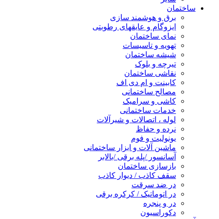
ساختمان
برق و هوشمند سازی
ایزوگام و عایقهای رطوبتی
نمای ساختمان
تهویه و تاسیسات
شیشه ساختمان
تیرچه و بلوک
نقاشی ساختمان
کابینت و ام دی اف
مصالح ساختمانی
کاشی و سرامیک
خدمات ساختمانی
لوله ، اتصالات و شیرآلات
نرده و حفاظ
یونولیت و فوم
ماشین آلات و ابزار ساختمانی
آسانسور /پله برقی /بالابر
بازسازی ساختمان
سقف کاذب / دیوار کاذب
در ضد سرقت
در اتوماتیک / کرکره برقی
در و پنجره
دکوراسیون