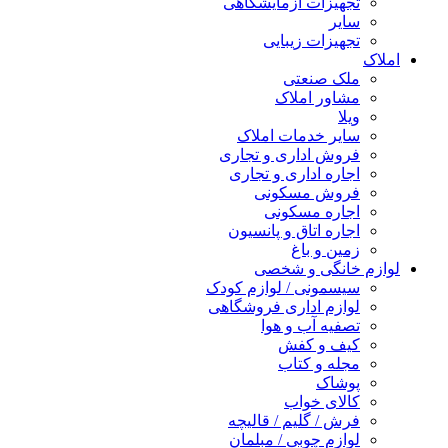
تجهیزات آزمایشگاهی
سایر
تجهیزات زیبایی
املاک
ملک صنعتی
مشاور املاک
ویلا
سایر خدمات املاک
فروش اداری و تجاری
اجاره اداری و تجاری
فروش مسکونی
اجاره مسکونی
اجاره اتاق و پانسیون
زمین و باغ
لوازم خانگی و شخصی
سیسمونی / لوازم کودک
لوازم اداری فروشگاهی
تصفیه آب و هوا
کیف و کفش
مجله و کتاب
پوشاک
کالای خواب
فرش / گلیم / قالیچه
لوازم چوبی / مبلمان