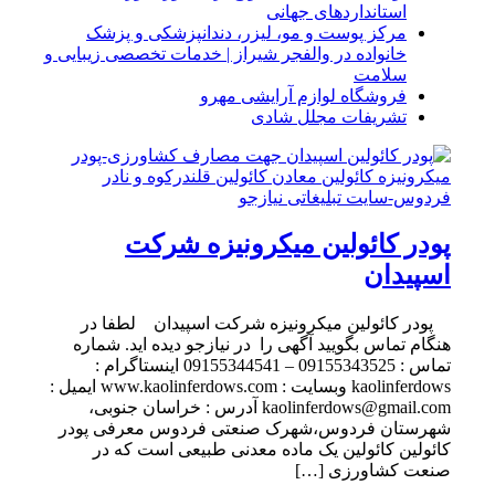
استانداردهای جهانی
مرکز پوست و مو، لیزر، دندانپزشکی و پزشک
خانواده در والفجر شیراز | خدمات تخصصی زیبایی و
سلامت
فروشگاه لوازم آرایشی مهرو
تشریفات مجلل شادی
پودر کائولین میکرونیزه شرکت
اسپیدان
پودر کائولین میکرونیزه شرکت اسپیدان لطفا در
هنگام تماس بگویید آگهی را در نیازجو دیده اید. شماره
تماس : 09155343525 – 09155344541 اینستاگرام :
kaolinferdows وبسایت : www.kaolinferdows.com ایمیل :
kaolinferdows@gmail.com آدرس : خراسان جنوبی،
شهرستان فردوس،شهرک صنعتی فردوس معرفی پودر
کائولین کائولین یک ماده معدنی طبیعی است که در
صنعت کشاورزی […]