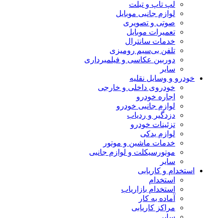
لپ تاپ و تبلت
لوازم جانبی موبایل
صوتی و تصویری
تعمیرات موبایل
خدمات سانترال
تلفن بی‌سیم رومیزی
دوربین عکاسی و فیلمبرداری
سایر
خودرو و وسایل نقلیه
خودروی داخلی و خارجی
اجاره خودرو
لوازم جانبی خودرو
دزدگیر و ردیاب
تزئینات خودرو
لوازم یدکی
خدمات ماشین و موتور
موتورسیکلت و لوازم جانبی
سایر
استخدام و کاریابی
استخدام
استخدام بازاریاب
آماده به کار
مراکز کاریابی
سایر