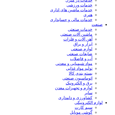
خدمات در منزل
خدمات ورزشی
خدمات ماشین های اداری
هنری
خدمات مالی و حسابداری
صنعت
خدمات صنعتی
ماشین آلات صنعتی
آهن آلات و فلزات
ابزار و یراق
لوازم صنعتی
ضایعات صنعتی
آب و فاضلاب
مواد شیمیایی و معدنی
تولید مواد غذایی
بسته بندی کالا
اتوماسیون صنعتی
برق و الکترونیک
لوازم و تجهیزات معدن
سایر
کشاورزی و دامداری
لوازم الکترونیکی
سیم کارت
گوشی موبایل