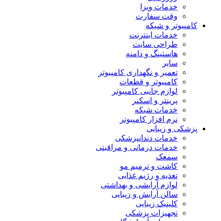
خدمات ویزا
وقت سفارت
کامپیوتر و شبکه
خدمات اینترنت
طراحی سایت
هاستینگ و دامنه
سایر
تعمیر و نگهداری کامپیوتر
کامپیوتر و قطعات
لوازم جانبی کامپیوتر
پرینتر و اسکنر
خدمات شبکه
نرم افزار کامپیوتر
پزشکی و زیبایی
خدمات دندانپزشکی
خدمات درمانی و مراقبتی
سمعک
کاشت و ترمیم مو
تغذیه و رژیم غذایی
لوازم آرایشی و بهداشتی
سالن آرایش و زیبایی
کلینیک زیبایی
تجهیزات پزشکی