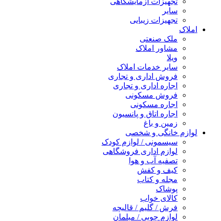
تجهیزات آزمایشگاهی
سایر
تجهیزات زیبایی
املاک
ملک صنعتی
مشاور املاک
ویلا
سایر خدمات املاک
فروش اداری و تجاری
اجاره اداری و تجاری
فروش مسکونی
اجاره مسکونی
اجاره اتاق و پانسیون
زمین و باغ
لوازم خانگی و شخصی
سیسمونی / لوازم کودک
لوازم اداری فروشگاهی
تصفیه آب و هوا
کیف و کفش
مجله و کتاب
پوشاک
کالای خواب
فرش / گلیم / قالیچه
لوازم چوبی / مبلمان