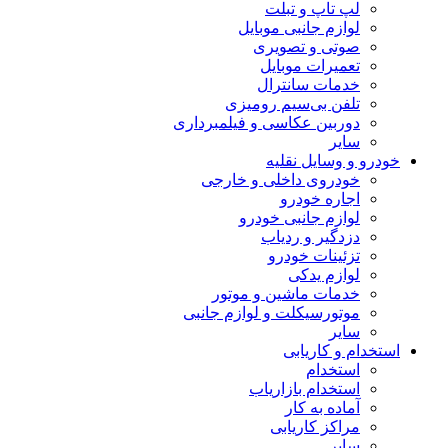
لپ تاپ و تبلت
لوازم جانبی موبایل
صوتی و تصویری
تعمیرات موبایل
خدمات سانترال
تلفن بی‌سیم رومیزی
دوربین عکاسی و فیلمبرداری
سایر
خودرو و وسایل نقلیه
خودروی داخلی و خارجی
اجاره خودرو
لوازم جانبی خودرو
دزدگیر و ردیاب
تزئینات خودرو
لوازم یدکی
خدمات ماشین و موتور
موتورسیکلت و لوازم جانبی
سایر
استخدام و کاریابی
استخدام
استخدام بازاریاب
آماده به کار
مراکز کاریابی
سایر