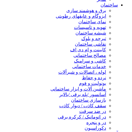
ساختمان
برق و هوشمند سازی
ایزوگام و عایقهای رطوبتی
نمای ساختمان
تهویه و تاسیسات
شیشه ساختمان
تیرچه و بلوک
نقاشی ساختمان
کابینت و ام دی اف
مصالح ساختمانی
کاشی و سرامیک
خدمات ساختمانی
لوله ، اتصالات و شیرآلات
نرده و حفاظ
یونولیت و فوم
ماشین آلات و ابزار ساختمانی
آسانسور /پله برقی /بالابر
بازسازی ساختمان
سقف کاذب / دیوار کاذب
در ضد سرقت
در اتوماتیک / کرکره برقی
در و پنجره
دکوراسیون