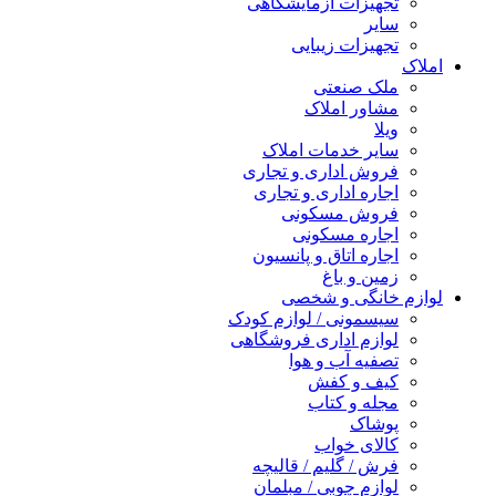
تجهیزات آزمایشگاهی
سایر
تجهیزات زیبایی
املاک
ملک صنعتی
مشاور املاک
ویلا
سایر خدمات املاک
فروش اداری و تجاری
اجاره اداری و تجاری
فروش مسکونی
اجاره مسکونی
اجاره اتاق و پانسیون
زمین و باغ
لوازم خانگی و شخصی
سیسمونی / لوازم کودک
لوازم اداری فروشگاهی
تصفیه آب و هوا
کیف و کفش
مجله و کتاب
پوشاک
کالای خواب
فرش / گلیم / قالیچه
لوازم چوبی / مبلمان