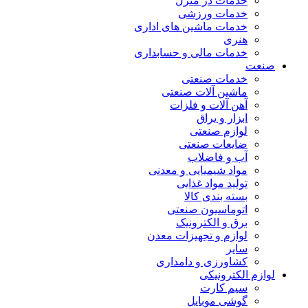
خدمات در منزل
خدمات ورزشی
خدمات ماشین های اداری
هنری
خدمات مالی و حسابداری
صنعت
خدمات صنعتی
ماشین آلات صنعتی
آهن آلات و فلزات
ابزار و یراق
لوازم صنعتی
ضایعات صنعتی
آب و فاضلاب
مواد شیمیایی و معدنی
تولید مواد غذایی
بسته بندی کالا
اتوماسیون صنعتی
برق و الکترونیک
لوازم و تجهیزات معدن
سایر
کشاورزی و دامداری
لوازم الکترونیکی
سیم کارت
گوشی موبایل