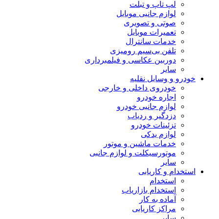
لپ تاپ و تبلت
لوازم جانبی موبایل
صوتی و تصویری
تعمیرات موبایل
خدمات سانترال
تلفن بی‌سیم رومیزی
دوربین عکاسی و فیلمبرداری
سایر
خودرو و وسایل نقلیه
خودروی داخلی و خارجی
اجاره خودرو
لوازم جانبی خودرو
دزدگیر و ردیاب
تزئینات خودرو
لوازم یدکی
خدمات ماشین و موتور
موتورسیکلت و لوازم جانبی
سایر
استخدام و کاریابی
استخدام
استخدام بازاریاب
آماده به کار
مراکز کاریابی
سایر