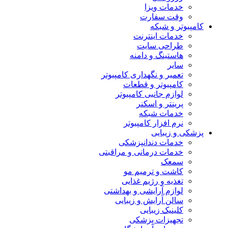
خدمات ویزا
وقت سفارت
کامپیوتر و شبکه
خدمات اینترنت
طراحی سایت
هاستینگ و دامنه
سایر
تعمیر و نگهداری کامپیوتر
کامپیوتر و قطعات
لوازم جانبی کامپیوتر
پرینتر و اسکنر
خدمات شبکه
نرم افزار کامپیوتر
پزشکی و زیبایی
خدمات دندانپزشکی
خدمات درمانی و مراقبتی
سمعک
کاشت و ترمیم مو
تغذیه و رژیم غذایی
لوازم آرایشی و بهداشتی
سالن آرایش و زیبایی
کلینیک زیبایی
تجهیزات پزشکی