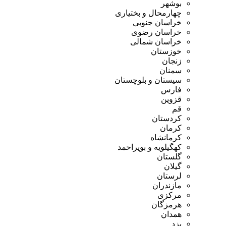
بوشهر
چهارمحال و بختیاری
خراسان جنوبی
خراسان رضوی
خراسان شمالی
خوزستان
زنجان
سمنان
سیستان و بلوچستان
فارس
قزوین
قم
کردستان
کرمان
کرمانشاه
کهگیلویه و بویراحمد
گلستان
گیلان
لرستان
مازندران
مرکزی
هرمزگان
همدان
یزد