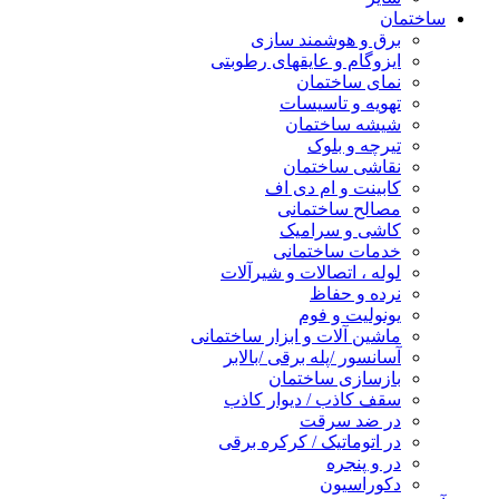
ساختمان
برق و هوشمند سازی
ایزوگام و عایقهای رطوبتی
نمای ساختمان
تهویه و تاسیسات
شیشه ساختمان
تیرچه و بلوک
نقاشی ساختمان
کابینت و ام دی اف
مصالح ساختمانی
کاشی و سرامیک
خدمات ساختمانی
لوله ، اتصالات و شیرآلات
نرده و حفاظ
یونولیت و فوم
ماشین آلات و ابزار ساختمانی
آسانسور /پله برقی /بالابر
بازسازی ساختمان
سقف کاذب / دیوار کاذب
در ضد سرقت
در اتوماتیک / کرکره برقی
در و پنجره
دکوراسیون