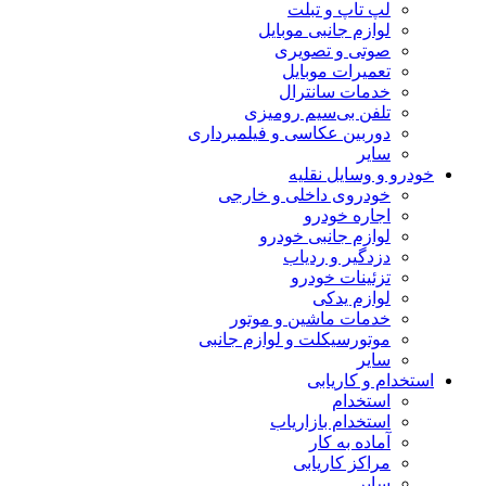
لپ تاپ و تبلت
لوازم جانبی موبایل
صوتی و تصویری
تعمیرات موبایل
خدمات سانترال
تلفن بی‌سیم رومیزی
دوربین عکاسی و فیلمبرداری
سایر
خودرو و وسایل نقلیه
خودروی داخلی و خارجی
اجاره خودرو
لوازم جانبی خودرو
دزدگیر و ردیاب
تزئینات خودرو
لوازم یدکی
خدمات ماشین و موتور
موتورسیکلت و لوازم جانبی
سایر
استخدام و کاریابی
استخدام
استخدام بازاریاب
آماده به کار
مراکز کاریابی
سایر