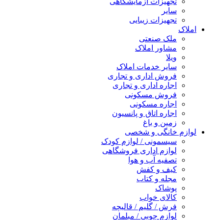
تجهیزات آزمایشگاهی
سایر
تجهیزات زیبایی
املاک
ملک صنعتی
مشاور املاک
ویلا
سایر خدمات املاک
فروش اداری و تجاری
اجاره اداری و تجاری
فروش مسکونی
اجاره مسکونی
اجاره اتاق و پانسیون
زمین و باغ
لوازم خانگی و شخصی
سیسمونی / لوازم کودک
لوازم اداری فروشگاهی
تصفیه آب و هوا
کیف و کفش
مجله و کتاب
پوشاک
کالای خواب
فرش / گلیم / قالیچه
لوازم چوبی / مبلمان