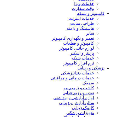
خدمات ویزا
وقت سفارت
کامپیوتر و شبکه
خدمات اینترنت
طراحی سایت
هاستینگ و دامنه
سایر
تعمیر و نگهداری کامپیوتر
کامپیوتر و قطعات
لوازم جانبی کامپیوتر
پرینتر و اسکنر
خدمات شبکه
نرم افزار کامپیوتر
پزشکی و زیبایی
خدمات دندانپزشکی
خدمات درمانی و مراقبتی
سمعک
کاشت و ترمیم مو
تغذیه و رژیم غذایی
لوازم آرایشی و بهداشتی
سالن آرایش و زیبایی
کلینیک زیبایی
تجهیزات پزشکی