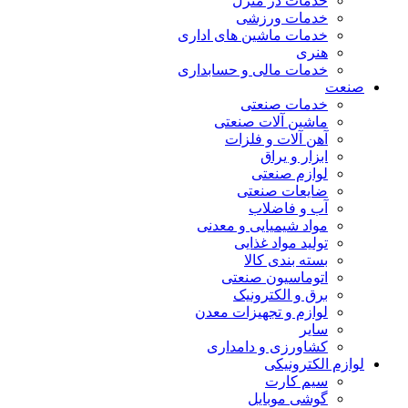
خدمات در منزل
خدمات ورزشی
خدمات ماشین های اداری
هنری
خدمات مالی و حسابداری
صنعت
خدمات صنعتی
ماشین آلات صنعتی
آهن آلات و فلزات
ابزار و یراق
لوازم صنعتی
ضایعات صنعتی
آب و فاضلاب
مواد شیمیایی و معدنی
تولید مواد غذایی
بسته بندی کالا
اتوماسیون صنعتی
برق و الکترونیک
لوازم و تجهیزات معدن
سایر
کشاورزی و دامداری
لوازم الکترونیکی
سیم کارت
گوشی موبایل