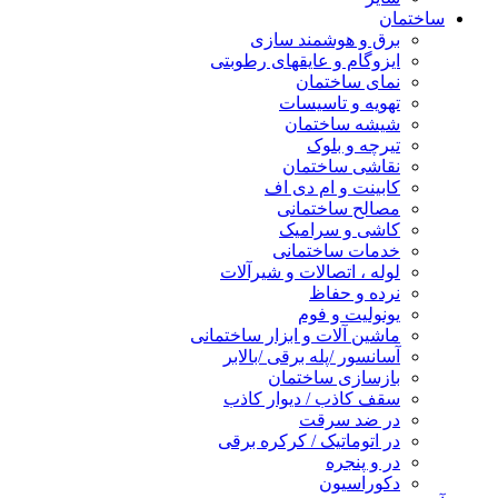
ساختمان
برق و هوشمند سازی
ایزوگام و عایقهای رطوبتی
نمای ساختمان
تهویه و تاسیسات
شیشه ساختمان
تیرچه و بلوک
نقاشی ساختمان
کابینت و ام دی اف
مصالح ساختمانی
کاشی و سرامیک
خدمات ساختمانی
لوله ، اتصالات و شیرآلات
نرده و حفاظ
یونولیت و فوم
ماشین آلات و ابزار ساختمانی
آسانسور /پله برقی /بالابر
بازسازی ساختمان
سقف کاذب / دیوار کاذب
در ضد سرقت
در اتوماتیک / کرکره برقی
در و پنجره
دکوراسیون