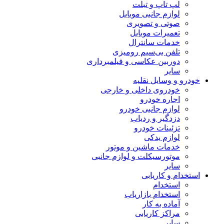
لپ تاپ و تبلت
لوازم جانبی موبایل
صوتی و تصویری
تعمیرات موبایل
خدمات سانترال
تلفن بی‌سیم رومیزی
دوربین عکاسی و فیلمبرداری
سایر
خودرو و وسایل نقلیه
خودروی داخلی و خارجی
اجاره خودرو
لوازم جانبی خودرو
دزدگیر و ردیاب
تزئینات خودرو
لوازم یدکی
خدمات ماشین و موتور
موتورسیکلت و لوازم جانبی
سایر
استخدام و کاریابی
استخدام
استخدام بازاریاب
آماده به کار
مراکز کاریابی
سایر