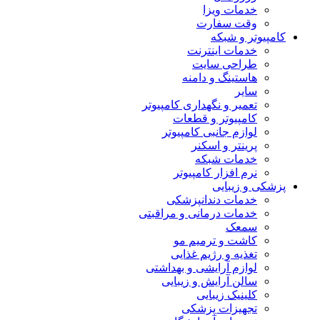
خدمات ویزا
وقت سفارت
کامپیوتر و شبکه
خدمات اینترنت
طراحی سایت
هاستینگ و دامنه
سایر
تعمیر و نگهداری کامپیوتر
کامپیوتر و قطعات
لوازم جانبی کامپیوتر
پرینتر و اسکنر
خدمات شبکه
نرم افزار کامپیوتر
پزشکی و زیبایی
خدمات دندانپزشکی
خدمات درمانی و مراقبتی
سمعک
کاشت و ترمیم مو
تغذیه و رژیم غذایی
لوازم آرایشی و بهداشتی
سالن آرایش و زیبایی
کلینیک زیبایی
تجهیزات پزشکی