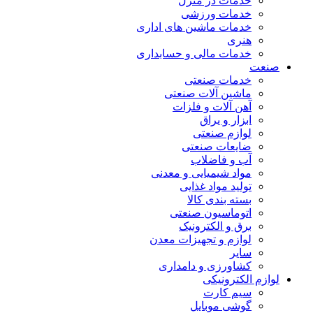
خدمات در منزل
خدمات ورزشی
خدمات ماشین های اداری
هنری
خدمات مالی و حسابداری
صنعت
خدمات صنعتی
ماشین آلات صنعتی
آهن آلات و فلزات
ابزار و یراق
لوازم صنعتی
ضایعات صنعتی
آب و فاضلاب
مواد شیمیایی و معدنی
تولید مواد غذایی
بسته بندی کالا
اتوماسیون صنعتی
برق و الکترونیک
لوازم و تجهیزات معدن
سایر
کشاورزی و دامداری
لوازم الکترونیکی
سیم کارت
گوشی موبایل