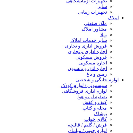
تجهیزات آزمایشگاهی
سایر
تجهیزات زیبایی
املاک
ملک صنعتی
مشاور املاک
ویلا
سایر خدمات املاک
فروش اداری و تجاری
اجاره اداری و تجاری
فروش مسکونی
اجاره مسکونی
اجاره اتاق و پانسیون
زمین و باغ
لوازم خانگی و شخصی
سیسمونی / لوازم کودک
لوازم اداری فروشگاهی
تصفیه آب و هوا
کیف و کفش
مجله و کتاب
پوشاک
کالای خواب
فرش / گلیم / قالیچه
لوازم چوبی / مبلمان