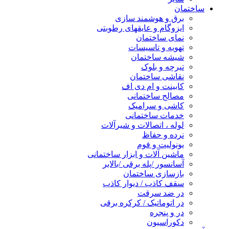
ساختمان
برق و هوشمند سازی
ایزوگام و عایقهای رطوبتی
نمای ساختمان
تهویه و تاسیسات
شیشه ساختمان
تیرچه و بلوک
نقاشی ساختمان
کابینت و ام دی اف
مصالح ساختمانی
کاشی و سرامیک
خدمات ساختمانی
لوله ، اتصالات و شیرآلات
نرده و حفاظ
یونولیت و فوم
ماشین آلات و ابزار ساختمانی
آسانسور /پله برقی /بالابر
بازسازی ساختمان
سقف کاذب / دیوار کاذب
در ضد سرقت
در اتوماتیک / کرکره برقی
در و پنجره
دکوراسیون