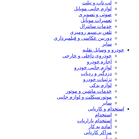
لپ تاپ و تبلت
لوازم جانبی موبایل
صوتی و تصویری
تعمیرات موبایل
خدمات سانترال
تلفن بی‌سیم رومیزی
دوربین عکاسی و فیلمبرداری
سایر
خودرو و وسایل نقلیه
خودروی داخلی و خارجی
اجاره خودرو
لوازم جانبی خودرو
دزدگیر و ردیاب
تزئینات خودرو
لوازم یدکی
خدمات ماشین و موتور
موتورسیکلت و لوازم جانبی
سایر
استخدام و کاریابی
استخدام
استخدام بازاریاب
آماده به کار
مراکز کاریابی
سایر