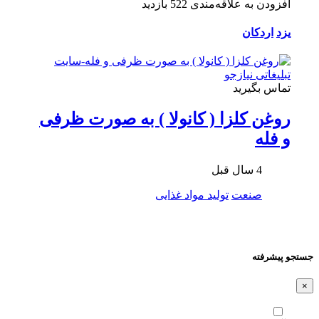
افزودن به علاقه‌مندی
522 بازدید
یزد
اردکان
تماس بگیرید
روغن کلزا ( کانولا ) به صورت ظرفی
و فله
4 سال قبل
صنعت
تولید مواد غذایی
جستجو پیشرفته
×