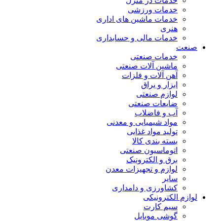
خدمات در منزل
خدمات ورزشی
خدمات ماشین های اداری
هنری
خدمات مالی و حسابداری
صنعت
خدمات صنعتی
ماشین آلات صنعتی
آهن آلات و فلزات
ابزار و یراق
لوازم صنعتی
ضایعات صنعتی
آب و فاضلاب
مواد شیمیایی و معدنی
تولید مواد غذایی
بسته بندی کالا
اتوماسیون صنعتی
برق و الکترونیک
لوازم و تجهیزات معدن
سایر
کشاورزی و دامداری
لوازم الکترونیکی
سیم کارت
گوشی موبایل