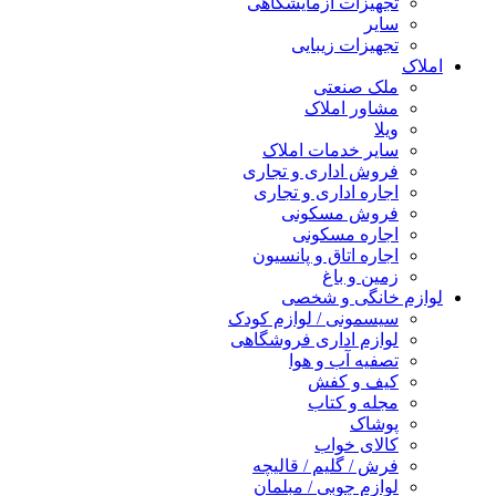
تجهیزات آزمایشگاهی
سایر
تجهیزات زیبایی
املاک
ملک صنعتی
مشاور املاک
ویلا
سایر خدمات املاک
فروش اداری و تجاری
اجاره اداری و تجاری
فروش مسکونی
اجاره مسکونی
اجاره اتاق و پانسیون
زمین و باغ
لوازم خانگی و شخصی
سیسمونی / لوازم کودک
لوازم اداری فروشگاهی
تصفیه آب و هوا
کیف و کفش
مجله و کتاب
پوشاک
کالای خواب
فرش / گلیم / قالیچه
لوازم چوبی / مبلمان