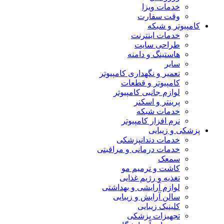
خدمات ویزا
وقت سفارت
کامپیوتر و شبکه
خدمات اینترنت
طراحی سایت
هاستینگ و دامنه
سایر
تعمیر و نگهداری کامپیوتر
کامپیوتر و قطعات
لوازم جانبی کامپیوتر
پرینتر و اسکنر
خدمات شبکه
نرم افزار کامپیوتر
پزشکی و زیبایی
خدمات دندانپزشکی
خدمات درمانی و مراقبتی
سمعک
کاشت و ترمیم مو
تغذیه و رژیم غذایی
لوازم آرایشی و بهداشتی
سالن آرایش و زیبایی
کلینیک زیبایی
تجهیزات پزشکی