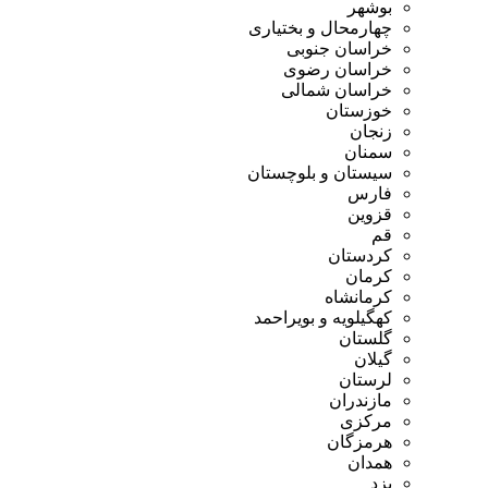
بوشهر
چهارمحال و بختیاری
خراسان جنوبی
خراسان رضوی
خراسان شمالی
خوزستان
زنجان
سمنان
سیستان و بلوچستان
فارس
قزوین
قم
کردستان
کرمان
کرمانشاه
کهگیلویه و بویراحمد
گلستان
گیلان
لرستان
مازندران
مرکزی
هرمزگان
همدان
یزد