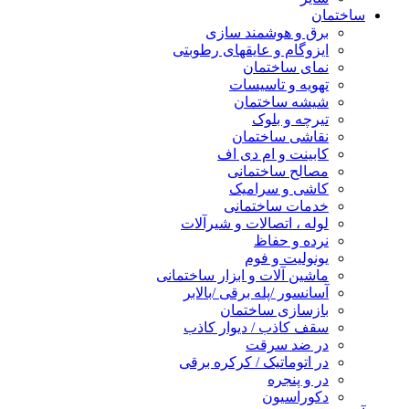
ساختمان
برق و هوشمند سازی
ایزوگام و عایقهای رطوبتی
نمای ساختمان
تهویه و تاسیسات
شیشه ساختمان
تیرچه و بلوک
نقاشی ساختمان
کابینت و ام دی اف
مصالح ساختمانی
کاشی و سرامیک
خدمات ساختمانی
لوله ، اتصالات و شیرآلات
نرده و حفاظ
یونولیت و فوم
ماشین آلات و ابزار ساختمانی
آسانسور /پله برقی /بالابر
بازسازی ساختمان
سقف کاذب / دیوار کاذب
در ضد سرقت
در اتوماتیک / کرکره برقی
در و پنجره
دکوراسیون