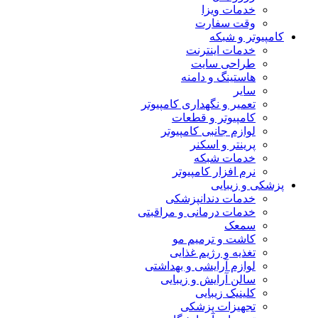
خدمات ویزا
وقت سفارت
کامپیوتر و شبکه
خدمات اینترنت
طراحی سایت
هاستینگ و دامنه
سایر
تعمیر و نگهداری کامپیوتر
کامپیوتر و قطعات
لوازم جانبی کامپیوتر
پرینتر و اسکنر
خدمات شبکه
نرم افزار کامپیوتر
پزشکی و زیبایی
خدمات دندانپزشکی
خدمات درمانی و مراقبتی
سمعک
کاشت و ترمیم مو
تغذیه و رژیم غذایی
لوازم آرایشی و بهداشتی
سالن آرایش و زیبایی
کلینیک زیبایی
تجهیزات پزشکی