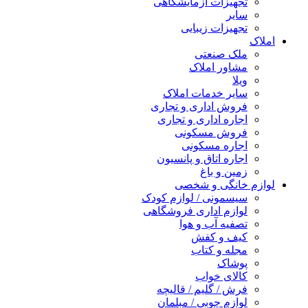
تجهیزات آزمایشگاهی
سایر
تجهیزات زیبایی
املاک
ملک صنعتی
مشاور املاک
ویلا
سایر خدمات املاک
فروش اداری و تجاری
اجاره اداری و تجاری
فروش مسکونی
اجاره مسکونی
اجاره اتاق و پانسیون
زمین و باغ
لوازم خانگی و شخصی
سیسمونی / لوازم کودک
لوازم اداری فروشگاهی
تصفیه آب و هوا
کیف و کفش
مجله و کتاب
پوشاک
کالای خواب
فرش / گلیم / قالیچه
لوازم چوبی / مبلمان