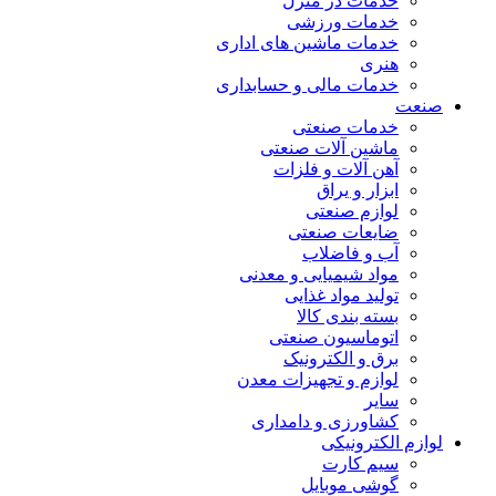
خدمات در منزل
خدمات ورزشی
خدمات ماشین های اداری
هنری
خدمات مالی و حسابداری
صنعت
خدمات صنعتی
ماشین آلات صنعتی
آهن آلات و فلزات
ابزار و یراق
لوازم صنعتی
ضایعات صنعتی
آب و فاضلاب
مواد شیمیایی و معدنی
تولید مواد غذایی
بسته بندی کالا
اتوماسیون صنعتی
برق و الکترونیک
لوازم و تجهیزات معدن
سایر
کشاورزی و دامداری
لوازم الکترونیکی
سیم کارت
گوشی موبایل