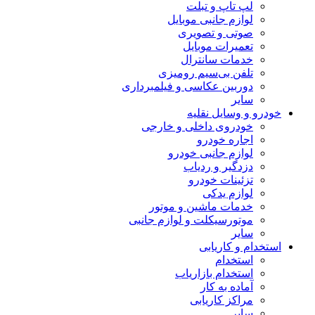
لپ تاپ و تبلت
لوازم جانبی موبایل
صوتی و تصویری
تعمیرات موبایل
خدمات سانترال
تلفن بی‌سیم رومیزی
دوربین عکاسی و فیلمبرداری
سایر
خودرو و وسایل نقلیه
خودروی داخلی و خارجی
اجاره خودرو
لوازم جانبی خودرو
دزدگیر و ردیاب
تزئینات خودرو
لوازم یدکی
خدمات ماشین و موتور
موتورسیکلت و لوازم جانبی
سایر
استخدام و کاریابی
استخدام
استخدام بازاریاب
آماده به کار
مراکز کاریابی
سایر