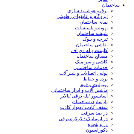
ساختمان
برق و هوشمند سازی
ایزوگام و عایقهای رطوبتی
نمای ساختمان
تهویه و تاسیسات
شیشه ساختمان
تیرچه و بلوک
نقاشی ساختمان
کابینت و ام دی اف
مصالح ساختمانی
کاشی و سرامیک
خدمات ساختمانی
لوله ، اتصالات و شیرآلات
نرده و حفاظ
یونولیت و فوم
ماشین آلات و ابزار ساختمانی
آسانسور /پله برقی /بالابر
بازسازی ساختمان
سقف کاذب / دیوار کاذب
در ضد سرقت
در اتوماتیک / کرکره برقی
در و پنجره
دکوراسیون