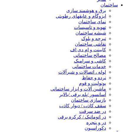
ساختمان
برق و هوشمند سازی
ایزوگام و عایقهای رطوبتی
نمای ساختمان
تهویه و تاسیسات
شیشه ساختمان
تیرچه و بلوک
نقاشی ساختمان
کابینت و ام دی اف
مصالح ساختمانی
کاشی و سرامیک
خدمات ساختمانی
لوله ، اتصالات و شیرآلات
نرده و حفاظ
یونولیت و فوم
ماشین آلات و ابزار ساختمانی
آسانسور /پله برقی /بالابر
بازسازی ساختمان
سقف کاذب / دیوار کاذب
در ضد سرقت
در اتوماتیک / کرکره برقی
در و پنجره
دکوراسیون