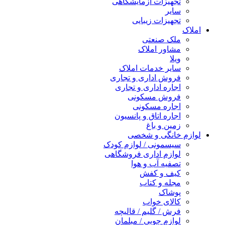
تجهیزات آزمایشگاهی
سایر
تجهیزات زیبایی
املاک
ملک صنعتی
مشاور املاک
ویلا
سایر خدمات املاک
فروش اداری و تجاری
اجاره اداری و تجاری
فروش مسکونی
اجاره مسکونی
اجاره اتاق و پانسیون
زمین و باغ
لوازم خانگی و شخصی
سیسمونی / لوازم کودک
لوازم اداری فروشگاهی
تصفیه آب و هوا
کیف و کفش
مجله و کتاب
پوشاک
کالای خواب
فرش / گلیم / قالیچه
لوازم چوبی / مبلمان