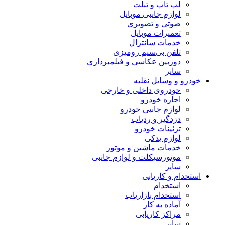
لپ تاپ و تبلت
لوازم جانبی موبایل
صوتی و تصویری
تعمیرات موبایل
خدمات سانترال
تلفن بی‌سیم رومیزی
دوربین عکاسی و فیلمبرداری
سایر
خودرو و وسایل نقلیه
خودروی داخلی و خارجی
اجاره خودرو
لوازم جانبی خودرو
دزدگیر و ردیاب
تزئینات خودرو
لوازم یدکی
خدمات ماشین و موتور
موتورسیکلت و لوازم جانبی
سایر
استخدام و کاریابی
استخدام
استخدام بازاریاب
آماده به کار
مراکز کاریابی
سایر