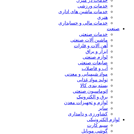
خدمات در منزل
خدمات ورزشی
خدمات ماشین های اداری
هنری
خدمات مالی و حسابداری
صنعت
خدمات صنعتی
ماشین آلات صنعتی
آهن آلات و فلزات
ابزار و یراق
لوازم صنعتی
ضایعات صنعتی
آب و فاضلاب
مواد شیمیایی و معدنی
تولید مواد غذایی
بسته بندی کالا
اتوماسیون صنعتی
برق و الکترونیک
لوازم و تجهیزات معدن
سایر
کشاورزی و دامداری
لوازم الکترونیکی
سیم کارت
گوشی موبایل