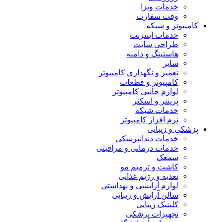
خدمات ویزا
وقت سفارت
کامپیوتر و شبکه
خدمات اینترنت
طراحی سایت
هاستینگ و دامنه
سایر
تعمیر و نگهداری کامپیوتر
کامپیوتر و قطعات
لوازم جانبی کامپیوتر
پرینتر و اسکنر
خدمات شبکه
نرم افزار کامپیوتر
پزشکی و زیبایی
خدمات دندانپزشکی
خدمات درمانی و مراقبتی
سمعک
کاشت و ترمیم مو
تغذیه و رژیم غذایی
لوازم آرایشی و بهداشتی
سالن آرایش و زیبایی
کلینیک زیبایی
تجهیزات پزشکی