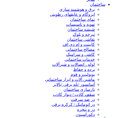
ساختمان
برق و هوشمند سازی
ایزوگام و عایقهای رطوبتی
نمای ساختمان
تهویه و تاسیسات
شیشه ساختمان
تیرچه و بلوک
نقاشی ساختمان
کابینت و ام دی اف
مصالح ساختمانی
کاشی و سرامیک
خدمات ساختمانی
لوله ، اتصالات و شیرآلات
نرده و حفاظ
یونولیت و فوم
ماشین آلات و ابزار ساختمانی
آسانسور /پله برقی /بالابر
بازسازی ساختمان
سقف کاذب / دیوار کاذب
در ضد سرقت
در اتوماتیک / کرکره برقی
در و پنجره
دکوراسیون