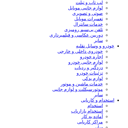
لپ تاپ و تبلت
لوازم جانبی موبایل
صوتی و تصویری
تعمیرات موبایل
خدمات سانترال
تلفن بی‌سیم رومیزی
دوربین عکاسی و فیلمبرداری
سایر
خودرو و وسایل نقلیه
خودروی داخلی و خارجی
اجاره خودرو
لوازم جانبی خودرو
دزدگیر و ردیاب
تزئینات خودرو
لوازم یدکی
خدمات ماشین و موتور
موتورسیکلت و لوازم جانبی
سایر
استخدام و کاریابی
استخدام
استخدام بازاریاب
آماده به کار
مراکز کاریابی
سایر