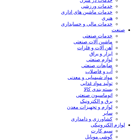
خدمات در منزل
خدمات ورزشی
خدمات ماشین های اداری
هنری
خدمات مالی و حسابداری
صنعت
خدمات صنعتی
ماشین آلات صنعتی
آهن آلات و فلزات
ابزار و یراق
لوازم صنعتی
ضایعات صنعتی
آب و فاضلاب
مواد شیمیایی و معدنی
تولید مواد غذایی
بسته بندی کالا
اتوماسیون صنعتی
برق و الکترونیک
لوازم و تجهیزات معدن
سایر
کشاورزی و دامداری
لوازم الکترونیکی
سیم کارت
گوشی موبایل