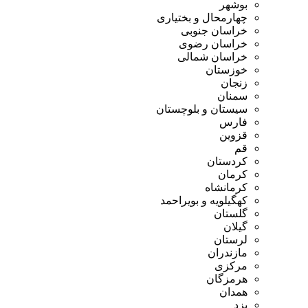
بوشهر
چهارمحال و بختیاری
خراسان جنوبی
خراسان رضوی
خراسان شمالی
خوزستان
زنجان
سمنان
سیستان و بلوچستان
فارس
قزوین
قم
کردستان
کرمان
کرمانشاه
کهگیلویه و بویراحمد
گلستان
گیلان
لرستان
مازندران
مرکزی
هرمزگان
همدان
یزد