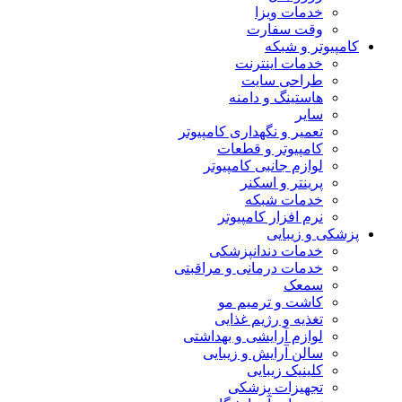
خدمات ویزا
وقت سفارت
کامپیوتر و شبکه
خدمات اینترنت
طراحی سایت
هاستینگ و دامنه
سایر
تعمیر و نگهداری کامپیوتر
کامپیوتر و قطعات
لوازم جانبی کامپیوتر
پرینتر و اسکنر
خدمات شبکه
نرم افزار کامپیوتر
پزشکی و زیبایی
خدمات دندانپزشکی
خدمات درمانی و مراقبتی
سمعک
کاشت و ترمیم مو
تغذیه و رژیم غذایی
لوازم آرایشی و بهداشتی
سالن آرایش و زیبایی
کلینیک زیبایی
تجهیزات پزشکی