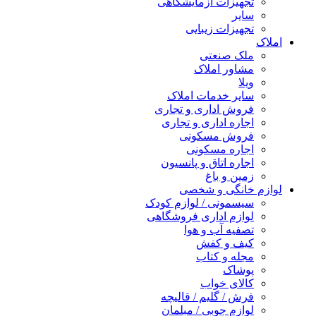
تجهیزات آزمایشگاهی
سایر
تجهیزات زیبایی
املاک
ملک صنعتی
مشاور املاک
ویلا
سایر خدمات املاک
فروش اداری و تجاری
اجاره اداری و تجاری
فروش مسکونی
اجاره مسکونی
اجاره اتاق و پانسیون
زمین و باغ
لوازم خانگی و شخصی
سیسمونی / لوازم کودک
لوازم اداری فروشگاهی
تصفیه آب و هوا
کیف و کفش
مجله و کتاب
پوشاک
کالای خواب
فرش / گلیم / قالیچه
لوازم چوبی / مبلمان