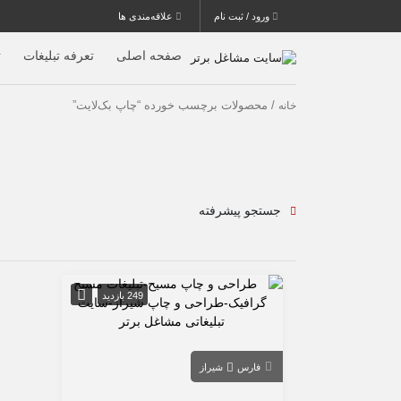
ورود / ثبت نام
علاقه‌مندی ها
صفحه اصلی
تعرفه تبلیغات
ث
/ محصولات برچسب خورده “چاپ بک‌لایت”
خانه
جستجو پیشرفته
249 بازدید
فارس
شیراز