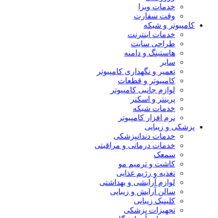
خدمات ویزا
وقت سفارت
کامپیوتر و شبکه
خدمات اینترنت
طراحی سایت
هاستینگ و دامنه
سایر
تعمیر و نگهداری کامپیوتر
کامپیوتر و قطعات
لوازم جانبی کامپیوتر
پرینتر و اسکنر
خدمات شبکه
نرم افزار کامپیوتر
پزشکی و زیبایی
خدمات دندانپزشکی
خدمات درمانی و مراقبتی
سمعک
کاشت و ترمیم مو
تغذیه و رژیم غذایی
لوازم آرایشی و بهداشتی
سالن آرایش و زیبایی
کلینیک زیبایی
تجهیزات پزشکی