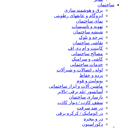
ساختمان
برق و هوشمند سازی
ایزوگام و عایقهای رطوبتی
نمای ساختمان
تهویه و تاسیسات
شیشه ساختمان
تیرچه و بلوک
نقاشی ساختمان
کابینت و ام دی اف
مصالح ساختمانی
کاشی و سرامیک
خدمات ساختمانی
لوله ، اتصالات و شیرآلات
نرده و حفاظ
یونولیت و فوم
ماشین آلات و ابزار ساختمانی
آسانسور /پله برقی /بالابر
بازسازی ساختمان
سقف کاذب / دیوار کاذب
در ضد سرقت
در اتوماتیک / کرکره برقی
در و پنجره
دکوراسیون