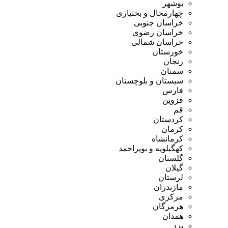
بوشهر
چهارمحال و بختیاری
خراسان جنوبی
خراسان رضوی
خراسان شمالی
خوزستان
زنجان
سمنان
سیستان و بلوچستان
فارس
قزوین
قم
کردستان
کرمان
کرمانشاه
کهگیلویه و بویراحمد
گلستان
گیلان
لرستان
مازندران
مرکزی
هرمزگان
همدان
یزد