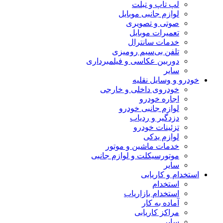
لپ تاپ و تبلت
لوازم جانبی موبایل
صوتی و تصویری
تعمیرات موبایل
خدمات سانترال
تلفن بی‌سیم رومیزی
دوربین عکاسی و فیلمبرداری
سایر
خودرو و وسایل نقلیه
خودروی داخلی و خارجی
اجاره خودرو
لوازم جانبی خودرو
دزدگیر و ردیاب
تزئینات خودرو
لوازم یدکی
خدمات ماشین و موتور
موتورسیکلت و لوازم جانبی
سایر
استخدام و کاریابی
استخدام
استخدام بازاریاب
آماده به کار
مراکز کاریابی
سایر