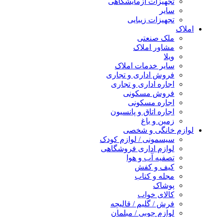
تجهیزات آزمایشگاهی
سایر
تجهیزات زیبایی
املاک
ملک صنعتی
مشاور املاک
ویلا
سایر خدمات املاک
فروش اداری و تجاری
اجاره اداری و تجاری
فروش مسکونی
اجاره مسکونی
اجاره اتاق و پانسیون
زمین و باغ
لوازم خانگی و شخصی
سیسمونی / لوازم کودک
لوازم اداری فروشگاهی
تصفیه آب و هوا
کیف و کفش
مجله و کتاب
پوشاک
کالای خواب
فرش / گلیم / قالیچه
لوازم چوبی / مبلمان