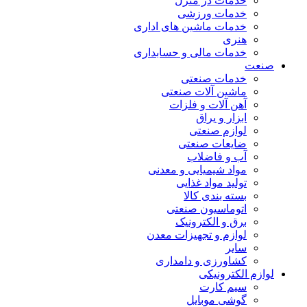
خدمات در منزل
خدمات ورزشی
خدمات ماشین های اداری
هنری
خدمات مالی و حسابداری
صنعت
خدمات صنعتی
ماشین آلات صنعتی
آهن آلات و فلزات
ابزار و یراق
لوازم صنعتی
ضایعات صنعتی
آب و فاضلاب
مواد شیمیایی و معدنی
تولید مواد غذایی
بسته بندی کالا
اتوماسیون صنعتی
برق و الکترونیک
لوازم و تجهیزات معدن
سایر
کشاورزی و دامداری
لوازم الکترونیکی
سیم کارت
گوشی موبایل