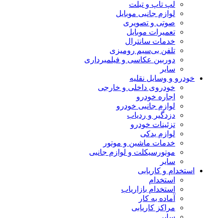
لپ تاپ و تبلت
لوازم جانبی موبایل
صوتی و تصویری
تعمیرات موبایل
خدمات سانترال
تلفن بی‌سیم رومیزی
دوربین عکاسی و فیلمبرداری
سایر
خودرو و وسایل نقلیه
خودروی داخلی و خارجی
اجاره خودرو
لوازم جانبی خودرو
دزدگیر و ردیاب
تزئینات خودرو
لوازم یدکی
خدمات ماشین و موتور
موتورسیکلت و لوازم جانبی
سایر
استخدام و کاریابی
استخدام
استخدام بازاریاب
آماده به کار
مراکز کاریابی
سایر