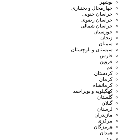
بوشهر
چهارمحال و بختیاری
خراسان جنوبی
خراسان رضوی
خراسان شمالی
خوزستان
زنجان
سمنان
سیستان و بلوچستان
فارس
قزوین
قم
کردستان
کرمان
کرمانشاه
کهگیلویه و بویراحمد
گلستان
گیلان
لرستان
مازندران
مرکزی
هرمزگان
همدان
یزد