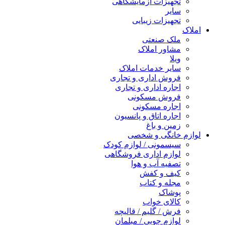
تجهیزات آزمایشگاهی
سایر
تجهیزات زیبایی
املاک
ملک صنعتی
مشاور املاک
ویلا
سایر خدمات املاک
فروش اداری و تجاری
اجاره اداری و تجاری
فروش مسکونی
اجاره مسکونی
اجاره اتاق و پانسیون
زمین و باغ
لوازم خانگی و شخصی
سیسمونی / لوازم کودک
لوازم اداری فروشگاهی
تصفیه آب و هوا
کیف و کفش
مجله و کتاب
پوشاک
کالای خواب
فرش / گلیم / قالیچه
لوازم چوبی / مبلمان