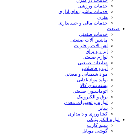
خدمات در منزل
خدمات ورزشی
خدمات ماشین های اداری
هنری
خدمات مالی و حسابداری
صنعت
خدمات صنعتی
ماشین آلات صنعتی
آهن آلات و فلزات
ابزار و یراق
لوازم صنعتی
ضایعات صنعتی
آب و فاضلاب
مواد شیمیایی و معدنی
تولید مواد غذایی
بسته بندی کالا
اتوماسیون صنعتی
برق و الکترونیک
لوازم و تجهیزات معدن
سایر
کشاورزی و دامداری
لوازم الکترونیکی
سیم کارت
گوشی موبایل