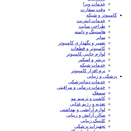
خدمات ویزا
وقت سفارت
کامپیوتر و شبکه
خدمات اینترنت
طراحی سایت
هاستینگ و دامنه
سایر
تعمیر و نگهداری کامپیوتر
کامپیوتر و قطعات
لوازم جانبی کامپیوتر
پرینتر و اسکنر
خدمات شبکه
نرم افزار کامپیوتر
پزشکی و زیبایی
خدمات دندانپزشکی
خدمات درمانی و مراقبتی
سمعک
کاشت و ترمیم مو
تغذیه و رژیم غذایی
لوازم آرایشی و بهداشتی
سالن آرایش و زیبایی
کلینیک زیبایی
تجهیزات پزشکی