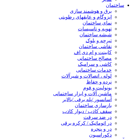
ساختمان
برق و هوشمند سازی
ایزوگام و عایقهای رطوبتی
نمای ساختمان
تهویه و تاسیسات
شیشه ساختمان
تیرچه و بلوک
نقاشی ساختمان
کابینت و ام دی اف
مصالح ساختمانی
کاشی و سرامیک
خدمات ساختمانی
لوله ، اتصالات و شیرآلات
نرده و حفاظ
یونولیت و فوم
ماشین آلات و ابزار ساختمانی
آسانسور /پله برقی /بالابر
بازسازی ساختمان
سقف کاذب / دیوار کاذب
در ضد سرقت
در اتوماتیک / کرکره برقی
در و پنجره
دکوراسیون