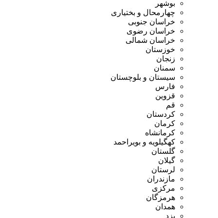
بوشهر
چهارمحال و بختیاری
خراسان جنوبی
خراسان رضوی
خراسان شمالی
خوزستان
زنجان
سمنان
سیستان و بلوچستان
فارس
قزوین
قم
کردستان
کرمان
کرمانشاه
کهگیلویه و بویراحمد
گلستان
گیلان
لرستان
مازندران
مرکزی
هرمزگان
همدان
یزد