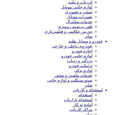
لپ تاپ و تبلت
لوازم جانبی موبایل
صوتی و تصویری
تعمیرات موبایل
خدمات سانترال
تلفن بی‌سیم رومیزی
دوربین عکاسی و فیلمبرداری
سایر
خودرو و وسایل نقلیه
خودروی داخلی و خارجی
اجاره خودرو
لوازم جانبی خودرو
دزدگیر و ردیاب
تزئینات خودرو
لوازم یدکی
خدمات ماشین و موتور
موتورسیکلت و لوازم جانبی
سایر
استخدام و کاریابی
استخدام
استخدام بازاریاب
آماده به کار
مراکز کاریابی
سایر