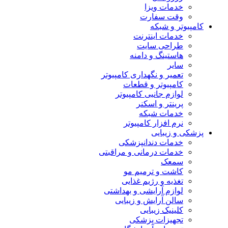
خدمات ویزا
وقت سفارت
کامپیوتر و شبکه
خدمات اینترنت
طراحی سایت
هاستینگ و دامنه
سایر
تعمیر و نگهداری کامپیوتر
کامپیوتر و قطعات
لوازم جانبی کامپیوتر
پرینتر و اسکنر
خدمات شبکه
نرم افزار کامپیوتر
پزشکی و زیبایی
خدمات دندانپزشکی
خدمات درمانی و مراقبتی
سمعک
کاشت و ترمیم مو
تغذیه و رژیم غذایی
لوازم آرایشی و بهداشتی
سالن آرایش و زیبایی
کلینیک زیبایی
تجهیزات پزشکی