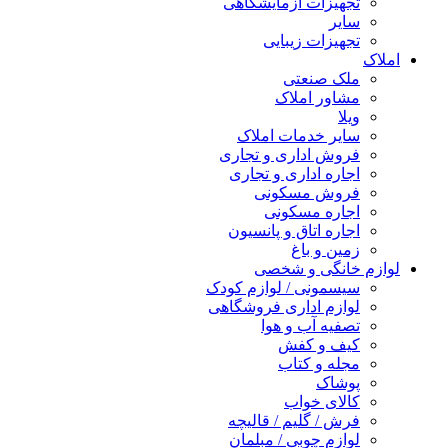
تجهیزات آزمایشگاهی
سایر
تجهیزات زیبایی
املاک
ملک صنعتی
مشاور املاک
ویلا
سایر خدمات املاک
فروش اداری و تجاری
اجاره اداری و تجاری
فروش مسکونی
اجاره مسکونی
اجاره اتاق و پانسیون
زمین و باغ
لوازم خانگی و شخصی
سیسمونی / لوازم کودک
لوازم اداری فروشگاهی
تصفیه آب و هوا
کیف و کفش
مجله و کتاب
پوشاک
کالای خواب
فرش / گلیم / قالیچه
لوازم چوبی / مبلمان