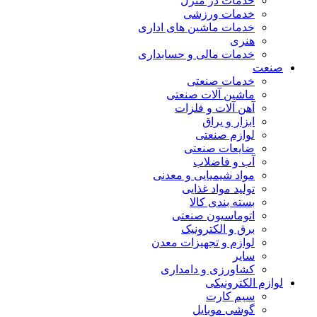
خدمات در منزل
خدمات ورزشی
خدمات ماشین های اداری
هنری
خدمات مالی و حسابداری
صنعت
خدمات صنعتی
ماشین آلات صنعتی
آهن آلات و فلزات
ابزار و یراق
لوازم صنعتی
ضایعات صنعتی
آب و فاضلاب
مواد شیمیایی و معدنی
تولید مواد غذایی
بسته بندی کالا
اتوماسیون صنعتی
برق و الکترونیک
لوازم و تجهیزات معدن
سایر
کشاورزی و دامداری
لوازم الکترونیکی
سیم کارت
گوشی موبایل