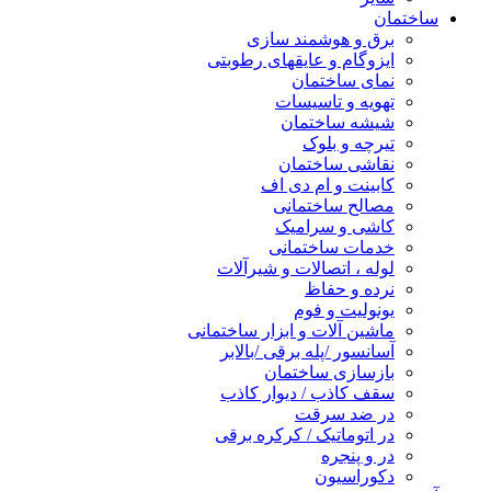
ساختمان
برق و هوشمند سازی
ایزوگام و عایقهای رطوبتی
نمای ساختمان
تهویه و تاسیسات
شیشه ساختمان
تیرچه و بلوک
نقاشی ساختمان
کابینت و ام دی اف
مصالح ساختمانی
کاشی و سرامیک
خدمات ساختمانی
لوله ، اتصالات و شیرآلات
نرده و حفاظ
یونولیت و فوم
ماشین آلات و ابزار ساختمانی
آسانسور /پله برقی /بالابر
بازسازی ساختمان
سقف کاذب / دیوار کاذب
در ضد سرقت
در اتوماتیک / کرکره برقی
در و پنجره
دکوراسیون