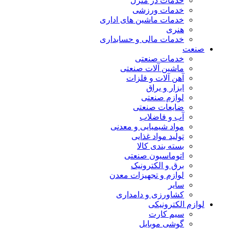
خدمات در منزل
خدمات ورزشی
خدمات ماشین های اداری
هنری
خدمات مالی و حسابداری
صنعت
خدمات صنعتی
ماشین آلات صنعتی
آهن آلات و فلزات
ابزار و یراق
لوازم صنعتی
ضایعات صنعتی
آب و فاضلاب
مواد شیمیایی و معدنی
تولید مواد غذایی
بسته بندی کالا
اتوماسیون صنعتی
برق و الکترونیک
لوازم و تجهیزات معدن
سایر
کشاورزی و دامداری
لوازم الکترونیکی
سیم کارت
گوشی موبایل