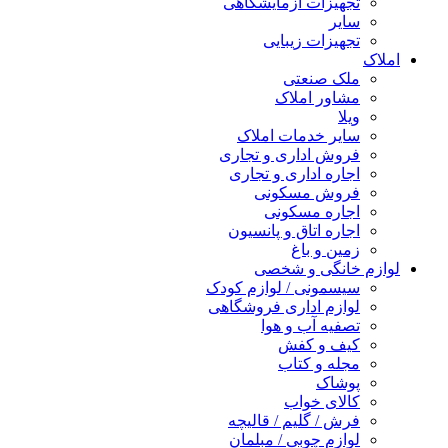
تجهیزات آزمایشگاهی
سایر
تجهیزات زیبایی
املاک
ملک صنعتی
مشاور املاک
ویلا
سایر خدمات املاک
فروش اداری و تجاری
اجاره اداری و تجاری
فروش مسکونی
اجاره مسکونی
اجاره اتاق و پانسیون
زمین و باغ
لوازم خانگی و شخصی
سیسمونی / لوازم کودک
لوازم اداری فروشگاهی
تصفیه آب و هوا
کیف و کفش
مجله و کتاب
پوشاک
کالای خواب
فرش / گلیم / قالیچه
لوازم چوبی / مبلمان