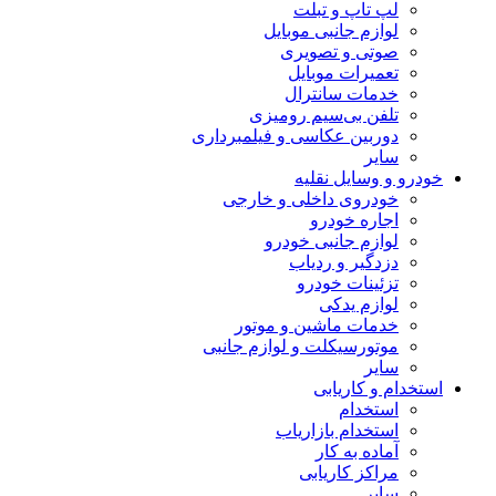
لپ تاپ و تبلت
لوازم جانبی موبایل
صوتی و تصویری
تعمیرات موبایل
خدمات سانترال
تلفن بی‌سیم رومیزی
دوربین عکاسی و فیلمبرداری
سایر
خودرو و وسایل نقلیه
خودروی داخلی و خارجی
اجاره خودرو
لوازم جانبی خودرو
دزدگیر و ردیاب
تزئینات خودرو
لوازم یدکی
خدمات ماشین و موتور
موتورسیکلت و لوازم جانبی
سایر
استخدام و کاریابی
استخدام
استخدام بازاریاب
آماده به کار
مراکز کاریابی
سایر