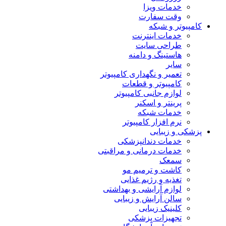
خدمات ویزا
وقت سفارت
کامپیوتر و شبکه
خدمات اینترنت
طراحی سایت
هاستینگ و دامنه
سایر
تعمیر و نگهداری کامپیوتر
کامپیوتر و قطعات
لوازم جانبی کامپیوتر
پرینتر و اسکنر
خدمات شبکه
نرم افزار کامپیوتر
پزشکی و زیبایی
خدمات دندانپزشکی
خدمات درمانی و مراقبتی
سمعک
کاشت و ترمیم مو
تغذیه و رژیم غذایی
لوازم آرایشی و بهداشتی
سالن آرایش و زیبایی
کلینیک زیبایی
تجهیزات پزشکی