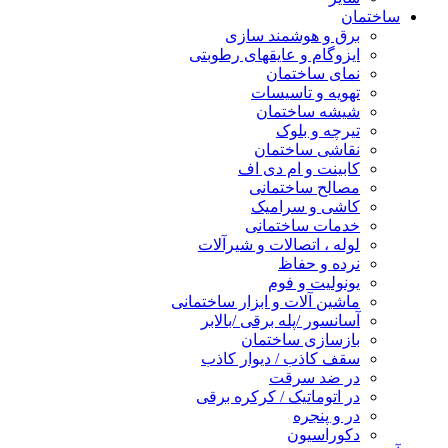
ساختمان
برق و هوشمند سازی
ایزوگام و عایقهای رطوبتی
نمای ساختمان
تهویه و تاسیسات
شیشه ساختمان
تیرچه و بلوک
نقاشی ساختمان
کابینت و ام دی اف
مصالح ساختمانی
کاشی و سرامیک
خدمات ساختمانی
لوله ، اتصالات و شیرآلات
نرده و حفاظ
یونولیت و فوم
ماشین آلات و ابزار ساختمانی
آسانسور /پله برقی /بالابر
بازسازی ساختمان
سقف کاذب / دیوار کاذب
در ضد سرقت
در اتوماتیک / کرکره برقی
در و پنجره
دکوراسیون