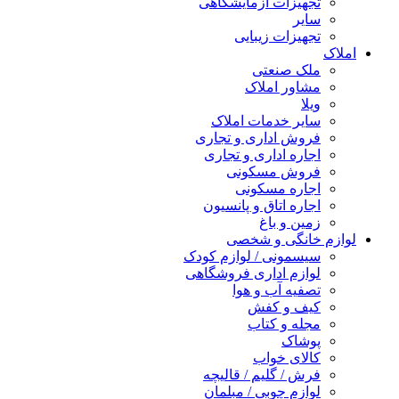
تجهیزات آزمایشگاهی
سایر
تجهیزات زیبایی
املاک
ملک صنعتی
مشاور املاک
ویلا
سایر خدمات املاک
فروش اداری و تجاری
اجاره اداری و تجاری
فروش مسکونی
اجاره مسکونی
اجاره اتاق و پانسیون
زمین و باغ
لوازم خانگی و شخصی
سیسمونی / لوازم کودک
لوازم اداری فروشگاهی
تصفیه آب و هوا
کیف و کفش
مجله و کتاب
پوشاک
کالای خواب
فرش / گلیم / قالیچه
لوازم چوبی / مبلمان