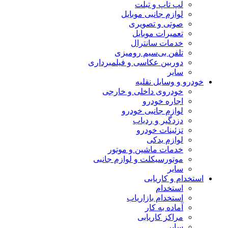
لپ تاپ و تبلت
لوازم جانبی موبایل
صوتی و تصویری
تعمیرات موبایل
خدمات سانترال
تلفن بی‌سیم رومیزی
دوربین عکاسی و فیلمبرداری
سایر
خودرو و وسایل نقلیه
خودروی داخلی و خارجی
اجاره خودرو
لوازم جانبی خودرو
دزدگیر و ردیاب
تزئینات خودرو
لوازم یدکی
خدمات ماشین و موتور
موتورسیکلت و لوازم جانبی
سایر
استخدام و کاریابی
استخدام
استخدام بازاریاب
آماده به کار
مراکز کاریابی
سایر