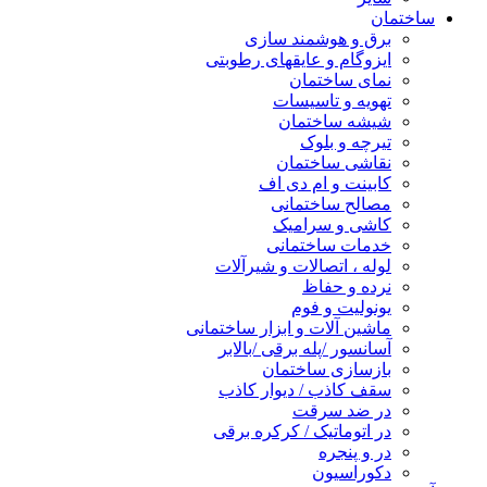
ساختمان
برق و هوشمند سازی
ایزوگام و عایقهای رطوبتی
نمای ساختمان
تهویه و تاسیسات
شیشه ساختمان
تیرچه و بلوک
نقاشی ساختمان
کابینت و ام دی اف
مصالح ساختمانی
کاشی و سرامیک
خدمات ساختمانی
لوله ، اتصالات و شیرآلات
نرده و حفاظ
یونولیت و فوم
ماشین آلات و ابزار ساختمانی
آسانسور /پله برقی /بالابر
بازسازی ساختمان
سقف کاذب / دیوار کاذب
در ضد سرقت
در اتوماتیک / کرکره برقی
در و پنجره
دکوراسیون