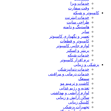
خدمات ویزا
وقت سفارت
کامپیوتر و شبکه
خدمات اینترنت
طراحی سایت
هاستینگ و دامنه
سایر
تعمیر و نگهداری کامپیوتر
کامپیوتر و قطعات
لوازم جانبی کامپیوتر
پرینتر و اسکنر
خدمات شبکه
نرم افزار کامپیوتر
پزشکی و زیبایی
خدمات دندانپزشکی
خدمات درمانی و مراقبتی
سمعک
کاشت و ترمیم مو
تغذیه و رژیم غذایی
لوازم آرایشی و بهداشتی
سالن آرایش و زیبایی
کلینیک زیبایی
تجهیزات پزشکی