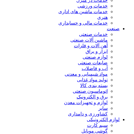
خدمات در منزل
خدمات ورزشی
خدمات ماشین های اداری
هنری
خدمات مالی و حسابداری
صنعت
خدمات صنعتی
ماشین آلات صنعتی
آهن آلات و فلزات
ابزار و یراق
لوازم صنعتی
ضایعات صنعتی
آب و فاضلاب
مواد شیمیایی و معدنی
تولید مواد غذایی
بسته بندی کالا
اتوماسیون صنعتی
برق و الکترونیک
لوازم و تجهیزات معدن
سایر
کشاورزی و دامداری
لوازم الکترونیکی
سیم کارت
گوشی موبایل