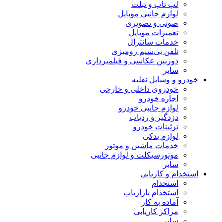
لپ تاپ و تبلت
لوازم جانبی موبایل
صوتی و تصویری
تعمیرات موبایل
خدمات سانترال
تلفن بی‌سیم رومیزی
دوربین عکاسی و فیلمبرداری
سایر
خودرو و وسایل نقلیه
خودروی داخلی و خارجی
اجاره خودرو
لوازم جانبی خودرو
دزدگیر و ردیاب
تزئینات خودرو
لوازم یدکی
خدمات ماشین و موتور
موتورسیکلت و لوازم جانبی
سایر
استخدام و کاریابی
استخدام
استخدام بازاریاب
آماده به کار
مراکز کاریابی
سایر