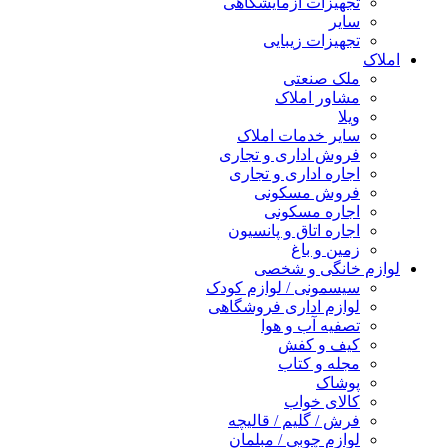
تجهیزات آزمایشگاهی
سایر
تجهیزات زیبایی
املاک
ملک صنعتی
مشاور املاک
ویلا
سایر خدمات املاک
فروش اداری و تجاری
اجاره اداری و تجاری
فروش مسکونی
اجاره مسکونی
اجاره اتاق و پانسیون
زمین و باغ
لوازم خانگی و شخصی
سیسمونی / لوازم کودک
لوازم اداری فروشگاهی
تصفیه آب و هوا
کیف و کفش
مجله و کتاب
پوشاک
کالای خواب
فرش / گلیم / قالیچه
لوازم چوبی / مبلمان