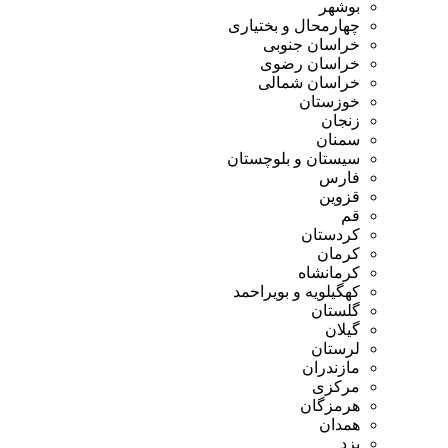
بوشهر
چهارمحال و بختیاری
خراسان جنوبی
خراسان رضوی
خراسان شمالی
خوزستان
زنجان
سمنان
سیستان و بلوچستان
فارس
قزوین
قم
کردستان
کرمان
کرمانشاه
کهگیلویه و بویراحمد
گلستان
گیلان
لرستان
مازندران
مرکزی
هرمزگان
همدان
یزد