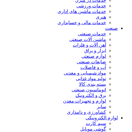
خدمات در منزل
خدمات ورزشی
خدمات ماشین های اداری
هنری
خدمات مالی و حسابداری
صنعت
خدمات صنعتی
ماشین آلات صنعتی
آهن آلات و فلزات
ابزار و یراق
لوازم صنعتی
ضایعات صنعتی
آب و فاضلاب
مواد شیمیایی و معدنی
تولید مواد غذایی
بسته بندی کالا
اتوماسیون صنعتی
برق و الکترونیک
لوازم و تجهیزات معدن
سایر
کشاورزی و دامداری
لوازم الکترونیکی
سیم کارت
گوشی موبایل