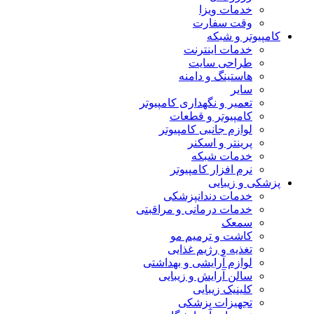
خدمات ویزا
وقت سفارت
کامپیوتر و شبکه
خدمات اینترنت
طراحی سایت
هاستینگ و دامنه
سایر
تعمیر و نگهداری کامپیوتر
کامپیوتر و قطعات
لوازم جانبی کامپیوتر
پرینتر و اسکنر
خدمات شبکه
نرم افزار کامپیوتر
پزشکی و زیبایی
خدمات دندانپزشکی
خدمات درمانی و مراقبتی
سمعک
کاشت و ترمیم مو
تغذیه و رژیم غذایی
لوازم آرایشی و بهداشتی
سالن آرایش و زیبایی
کلینیک زیبایی
تجهیزات پزشکی