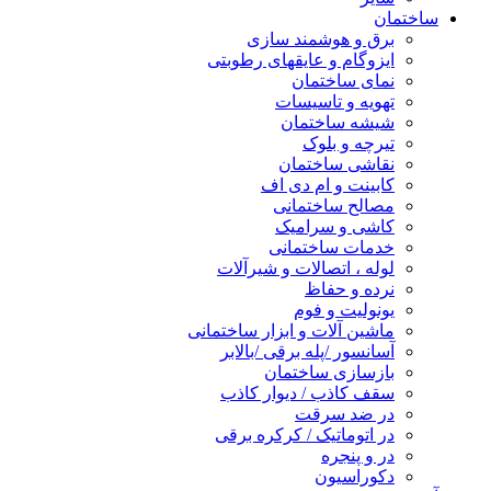
ساختمان
برق و هوشمند سازی
ایزوگام و عایقهای رطوبتی
نمای ساختمان
تهویه و تاسیسات
شیشه ساختمان
تیرچه و بلوک
نقاشی ساختمان
کابینت و ام دی اف
مصالح ساختمانی
کاشی و سرامیک
خدمات ساختمانی
لوله ، اتصالات و شیرآلات
نرده و حفاظ
یونولیت و فوم
ماشین آلات و ابزار ساختمانی
آسانسور /پله برقی /بالابر
بازسازی ساختمان
سقف کاذب / دیوار کاذب
در ضد سرقت
در اتوماتیک / کرکره برقی
در و پنجره
دکوراسیون