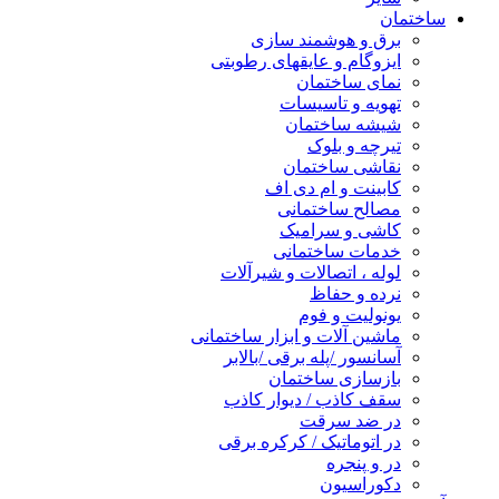
ساختمان
برق و هوشمند سازی
ایزوگام و عایقهای رطوبتی
نمای ساختمان
تهویه و تاسیسات
شیشه ساختمان
تیرچه و بلوک
نقاشی ساختمان
کابینت و ام دی اف
مصالح ساختمانی
کاشی و سرامیک
خدمات ساختمانی
لوله ، اتصالات و شیرآلات
نرده و حفاظ
یونولیت و فوم
ماشین آلات و ابزار ساختمانی
آسانسور /پله برقی /بالابر
بازسازی ساختمان
سقف کاذب / دیوار کاذب
در ضد سرقت
در اتوماتیک / کرکره برقی
در و پنجره
دکوراسیون