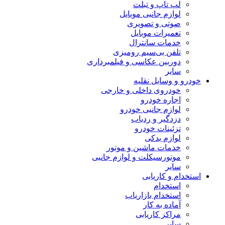
لپ تاپ و تبلت
لوازم جانبی موبایل
صوتی و تصویری
تعمیرات موبایل
خدمات سانترال
تلفن بی‌سیم رومیزی
دوربین عکاسی و فیلمبرداری
سایر
خودرو و وسایل نقلیه
خودروی داخلی و خارجی
اجاره خودرو
لوازم جانبی خودرو
دزدگیر و ردیاب
تزئینات خودرو
لوازم یدکی
خدمات ماشین و موتور
موتورسیکلت و لوازم جانبی
سایر
استخدام و کاریابی
استخدام
استخدام بازاریاب
آماده به کار
مراکز کاریابی
سایر