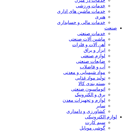
خدمات در منزل
خدمات ورزشی
خدمات ماشین های اداری
هنری
خدمات مالی و حسابداری
صنعت
خدمات صنعتی
ماشین آلات صنعتی
آهن آلات و فلزات
ابزار و یراق
لوازم صنعتی
ضایعات صنعتی
آب و فاضلاب
مواد شیمیایی و معدنی
تولید مواد غذایی
بسته بندی کالا
اتوماسیون صنعتی
برق و الکترونیک
لوازم و تجهیزات معدن
سایر
کشاورزی و دامداری
لوازم الکترونیکی
سیم کارت
گوشی موبایل