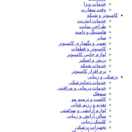
خدمات ویزا
وقت سفارت
کامپیوتر و شبکه
خدمات اینترنت
طراحی سایت
هاستینگ و دامنه
سایر
تعمیر و نگهداری کامپیوتر
کامپیوتر و قطعات
لوازم جانبی کامپیوتر
پرینتر و اسکنر
خدمات شبکه
نرم افزار کامپیوتر
پزشکی و زیبایی
خدمات دندانپزشکی
خدمات درمانی و مراقبتی
سمعک
کاشت و ترمیم مو
تغذیه و رژیم غذایی
لوازم آرایشی و بهداشتی
سالن آرایش و زیبایی
کلینیک زیبایی
تجهیزات پزشکی