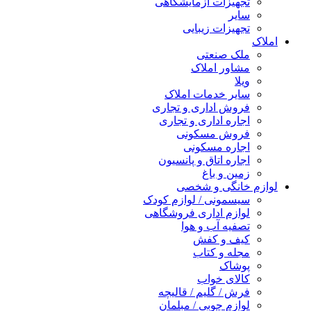
تجهیزات آزمایشگاهی
سایر
تجهیزات زیبایی
املاک
ملک صنعتی
مشاور املاک
ویلا
سایر خدمات املاک
فروش اداری و تجاری
اجاره اداری و تجاری
فروش مسکونی
اجاره مسکونی
اجاره اتاق و پانسیون
زمین و باغ
لوازم خانگی و شخصی
سیسمونی / لوازم کودک
لوازم اداری فروشگاهی
تصفیه آب و هوا
کیف و کفش
مجله و کتاب
پوشاک
کالای خواب
فرش / گلیم / قالیچه
لوازم چوبی / مبلمان