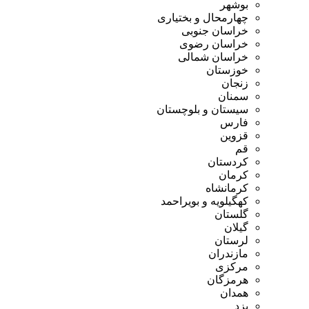
بوشهر
چهارمحال و بختیاری
خراسان جنوبی
خراسان رضوی
خراسان شمالی
خوزستان
زنجان
سمنان
سیستان و بلوچستان
فارس
قزوین
قم
کردستان
کرمان
کرمانشاه
کهگیلویه و بویراحمد
گلستان
گیلان
لرستان
مازندران
مرکزی
هرمزگان
همدان
یزد