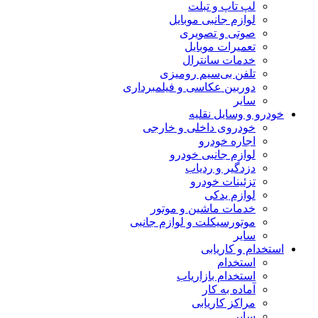
لپ تاپ و تبلت
لوازم جانبی موبایل
صوتی و تصویری
تعمیرات موبایل
خدمات سانترال
تلفن بی‌سیم رومیزی
دوربین عکاسی و فیلمبرداری
سایر
خودرو و وسایل نقلیه
خودروی داخلی و خارجی
اجاره خودرو
لوازم جانبی خودرو
دزدگیر و ردیاب
تزئینات خودرو
لوازم یدکی
خدمات ماشین و موتور
موتورسیکلت و لوازم جانبی
سایر
استخدام و کاریابی
استخدام
استخدام بازاریاب
آماده به کار
مراکز کاریابی
سایر