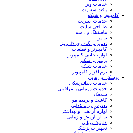
خدمات ویزا
وقت سفارت
کامپیوتر و شبکه
خدمات اینترنت
طراحی سایت
هاستینگ و دامنه
سایر
تعمیر و نگهداری کامپیوتر
کامپیوتر و قطعات
لوازم جانبی کامپیوتر
پرینتر و اسکنر
خدمات شبکه
نرم افزار کامپیوتر
پزشکی و زیبایی
خدمات دندانپزشکی
خدمات درمانی و مراقبتی
سمعک
کاشت و ترمیم مو
تغذیه و رژیم غذایی
لوازم آرایشی و بهداشتی
سالن آرایش و زیبایی
کلینیک زیبایی
تجهیزات پزشکی