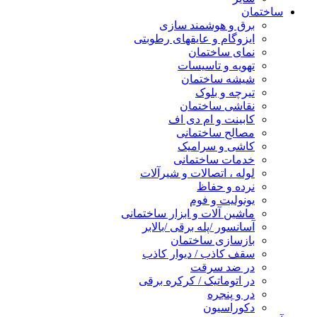
ساختمان
برق و هوشمند سازی
ایزوگام و عایقهای رطوبتی
نمای ساختمان
تهویه و تاسیسات
شیشه ساختمان
تیرچه و بلوک
نقاشی ساختمان
کابینت و ام دی اف
مصالح ساختمانی
کاشی و سرامیک
خدمات ساختمانی
لوله ، اتصالات و شیرآلات
نرده و حفاظ
یونولیت و فوم
ماشین آلات و ابزار ساختمانی
آسانسور /پله برقی /بالابر
بازسازی ساختمان
سقف کاذب / دیوار کاذب
در ضد سرقت
در اتوماتیک / کرکره برقی
در و پنجره
دکوراسیون