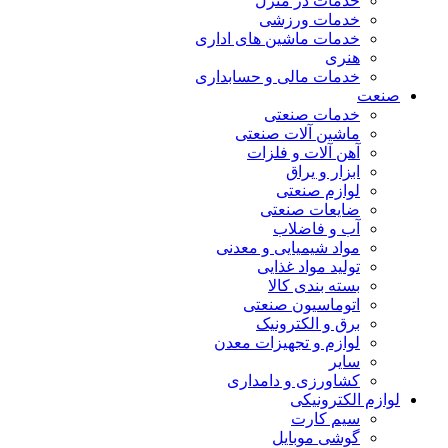
خدمات در منزل
خدمات ورزشی
خدمات ماشین های اداری
هنری
خدمات مالی و حسابداری
صنعت
خدمات صنعتی
ماشین آلات صنعتی
آهن آلات و فلزات
ابزار و یراق
لوازم صنعتی
ضایعات صنعتی
آب و فاضلاب
مواد شیمیایی و معدنی
تولید مواد غذایی
بسته بندی کالا
اتوماسیون صنعتی
برق و الکترونیک
لوازم و تجهیزات معدن
سایر
کشاورزی و دامداری
لوازم الکترونیکی
سیم کارت
گوشی موبایل