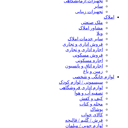
تجهیزات آزمایشگاهی
سایر
تجهیزات زیبایی
املاک
ملک صنعتی
مشاور املاک
ویلا
سایر خدمات املاک
فروش اداری و تجاری
اجاره اداری و تجاری
فروش مسکونی
اجاره مسکونی
اجاره اتاق و پانسیون
زمین و باغ
لوازم خانگی و شخصی
سیسمونی / لوازم کودک
لوازم اداری فروشگاهی
تصفیه آب و هوا
کیف و کفش
مجله و کتاب
پوشاک
کالای خواب
فرش / گلیم / قالیچه
لوازم چوبی / مبلمان