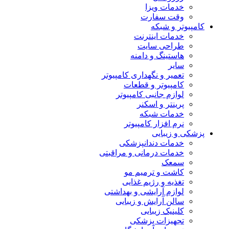
خدمات ویزا
وقت سفارت
کامپیوتر و شبکه
خدمات اینترنت
طراحی سایت
هاستینگ و دامنه
سایر
تعمیر و نگهداری کامپیوتر
کامپیوتر و قطعات
لوازم جانبی کامپیوتر
پرینتر و اسکنر
خدمات شبکه
نرم افزار کامپیوتر
پزشکی و زیبایی
خدمات دندانپزشکی
خدمات درمانی و مراقبتی
سمعک
کاشت و ترمیم مو
تغذیه و رژیم غذایی
لوازم آرایشی و بهداشتی
سالن آرایش و زیبایی
کلینیک زیبایی
تجهیزات پزشکی