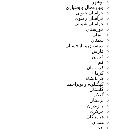
بوشهر
چهارمحال و بختیاری
خراسان جنوبی
خراسان رضوی
خراسان شمالی
خوزستان
زنجان
سمنان
سیستان و بلوچستان
فارس
قزوین
قم
کردستان
کرمان
کرمانشاه
کهگیلویه و بویراحمد
گلستان
گیلان
لرستان
مازندران
مرکزی
هرمزگان
همدان
یزد