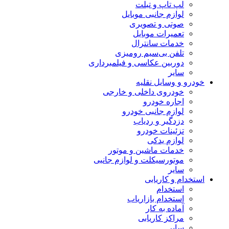
لپ تاپ و تبلت
لوازم جانبی موبایل
صوتی و تصویری
تعمیرات موبایل
خدمات سانترال
تلفن بی‌سیم رومیزی
دوربین عکاسی و فیلمبرداری
سایر
خودرو و وسایل نقلیه
خودروی داخلی و خارجی
اجاره خودرو
لوازم جانبی خودرو
دزدگیر و ردیاب
تزئینات خودرو
لوازم یدکی
خدمات ماشین و موتور
موتورسیکلت و لوازم جانبی
سایر
استخدام و کاریابی
استخدام
استخدام بازاریاب
آماده به کار
مراکز کاریابی
سایر