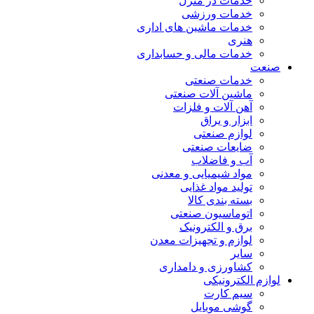
خدمات در منزل
خدمات ورزشی
خدمات ماشین های اداری
هنری
خدمات مالی و حسابداری
صنعت
خدمات صنعتی
ماشین آلات صنعتی
آهن آلات و فلزات
ابزار و یراق
لوازم صنعتی
ضایعات صنعتی
آب و فاضلاب
مواد شیمیایی و معدنی
تولید مواد غذایی
بسته بندی کالا
اتوماسیون صنعتی
برق و الکترونیک
لوازم و تجهیزات معدن
سایر
کشاورزی و دامداری
لوازم الکترونیکی
سیم کارت
گوشی موبایل