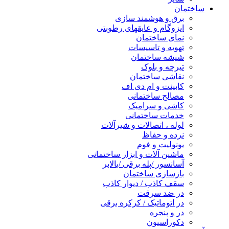
ساختمان
برق و هوشمند سازی
ایزوگام و عایقهای رطوبتی
نمای ساختمان
تهویه و تاسیسات
شیشه ساختمان
تیرچه و بلوک
نقاشی ساختمان
کابینت و ام دی اف
مصالح ساختمانی
کاشی و سرامیک
خدمات ساختمانی
لوله ، اتصالات و شیرآلات
نرده و حفاظ
یونولیت و فوم
ماشین آلات و ابزار ساختمانی
آسانسور /پله برقی /بالابر
بازسازی ساختمان
سقف کاذب / دیوار کاذب
در ضد سرقت
در اتوماتیک / کرکره برقی
در و پنجره
دکوراسیون