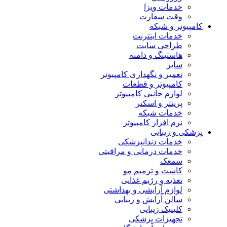
خدمات ویزا
وقت سفارت
کامپیوتر و شبکه
خدمات اینترنت
طراحی سایت
هاستینگ و دامنه
سایر
تعمیر و نگهداری کامپیوتر
کامپیوتر و قطعات
لوازم جانبی کامپیوتر
پرینتر و اسکنر
خدمات شبکه
نرم افزار کامپیوتر
پزشکی و زیبایی
خدمات دندانپزشکی
خدمات درمانی و مراقبتی
سمعک
کاشت و ترمیم مو
تغذیه و رژیم غذایی
لوازم آرایشی و بهداشتی
سالن آرایش و زیبایی
کلینیک زیبایی
تجهیزات پزشکی