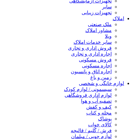
تجهیزات آزمایشگاهی
سایر
تجهیزات زیبایی
املاک
ملک صنعتی
مشاور املاک
ویلا
سایر خدمات املاک
فروش اداری و تجاری
اجاره اداری و تجاری
فروش مسکونی
اجاره مسکونی
اجاره اتاق و پانسیون
زمین و باغ
لوازم خانگی و شخصی
سیسمونی / لوازم کودک
لوازم اداری فروشگاهی
تصفیه آب و هوا
کیف و کفش
مجله و کتاب
پوشاک
کالای خواب
فرش / گلیم / قالیچه
لوازم چوبی / مبلمان