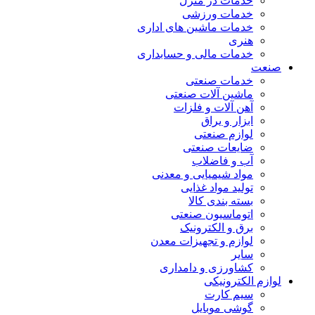
خدمات در منزل
خدمات ورزشی
خدمات ماشین های اداری
هنری
خدمات مالی و حسابداری
صنعت
خدمات صنعتی
ماشین آلات صنعتی
آهن آلات و فلزات
ابزار و یراق
لوازم صنعتی
ضایعات صنعتی
آب و فاضلاب
مواد شیمیایی و معدنی
تولید مواد غذایی
بسته بندی کالا
اتوماسیون صنعتی
برق و الکترونیک
لوازم و تجهیزات معدن
سایر
کشاورزی و دامداری
لوازم الکترونیکی
سیم کارت
گوشی موبایل