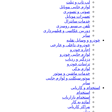
لپ تاپ و تبلت
لوازم جانبی موبایل
صوتی و تصویری
تعمیرات موبایل
خدمات سانترال
تلفن بی‌سیم رومیزی
دوربین عکاسی و فیلمبرداری
سایر
خودرو و وسایل نقلیه
خودروی داخلی و خارجی
اجاره خودرو
لوازم جانبی خودرو
دزدگیر و ردیاب
تزئینات خودرو
لوازم یدکی
خدمات ماشین و موتور
موتورسیکلت و لوازم جانبی
سایر
استخدام و کاریابی
استخدام
استخدام بازاریاب
آماده به کار
مراکز کاریابی
سایر