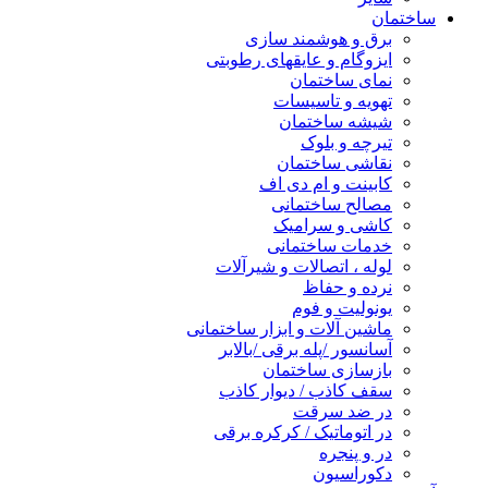
ساختمان
برق و هوشمند سازی
ایزوگام و عایقهای رطوبتی
نمای ساختمان
تهویه و تاسیسات
شیشه ساختمان
تیرچه و بلوک
نقاشی ساختمان
کابینت و ام دی اف
مصالح ساختمانی
کاشی و سرامیک
خدمات ساختمانی
لوله ، اتصالات و شیرآلات
نرده و حفاظ
یونولیت و فوم
ماشین آلات و ابزار ساختمانی
آسانسور /پله برقی /بالابر
بازسازی ساختمان
سقف کاذب / دیوار کاذب
در ضد سرقت
در اتوماتیک / کرکره برقی
در و پنجره
دکوراسیون