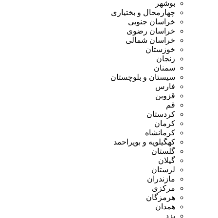
بوشهر
چهارمحال و بختیاری
خراسان جنوبی
خراسان رضوی
خراسان شمالی
خوزستان
زنجان
سمنان
سیستان و بلوچستان
فارس
قزوین
قم
کردستان
کرمان
کرمانشاه
کهگیلویه و بویراحمد
گلستان
گیلان
لرستان
مازندران
مرکزی
هرمزگان
همدان
یزد